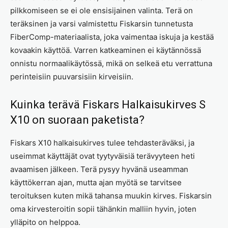
pilkkomiseen se ei ole ensisijainen valinta. Terä on
teräksinen ja varsi valmistettu Fiskarsin tunnetusta
FiberComp-materiaalista, joka vaimentaa iskuja ja kestää
kovaakin käyttöä. Varren katkeaminen ei käytännössä
onnistu normaalikäytössä, mikä on selkeä etu verrattuna
perinteisiin puuvarsisiin kirveisiin.
Kuinka terävä Fiskars Halkaisukirves S
X10 on suoraan paketista?
Fiskars X10 halkaisukirves tulee tehdasteräväksi, ja
useimmat käyttäjät ovat tyytyväisiä terävyyteen heti
avaamisen jälkeen. Terä pysyy hyvänä useamman
käyttökerran ajan, mutta ajan myötä se tarvitsee
teroituksen kuten mikä tahansa muukin kirves. Fiskarsin
oma kirvesteroitin sopii tähänkin malliin hyvin, joten
ylläpito on helppoa.