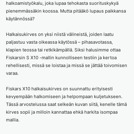
halkoamistyökalu, joka lupaa tehokasta suorituskykyä
pienemmässäkin koossa. Mutta pitääkö lupaus paikkansa
käytännössä?
Halkaisukirves on yksi niistä välineistä, joiden laatu
paljastuu vasta oikeassa käytössä – pihasavotassa,
klapien teossa tai retkikämpällä. Siksi halusimme ottaa
Fiskarsin S X10 -mallin kunnolliseen testiin ja kertoa
rehellisesti, missä se loistaa ja missä se jättää toivomisen
varaa.
Fiskars X10 halkaisukirves on suunnattu erityisesti
kevyempään halkomiseen ja helpompaan kuljetukseen.
Tässä arvostelussa saat selkeän kuvan siitä, kenelle tämä
kirves sopii ja milloin kannattaa ehkä harkita isompaa
mallia.