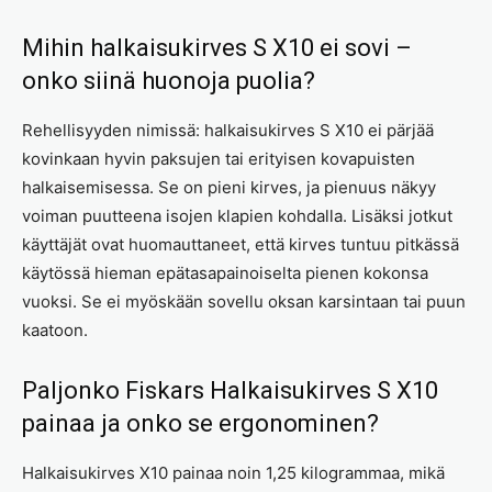
Mihin halkaisukirves S X10 ei sovi –
onko siinä huonoja puolia?
Rehellisyyden nimissä: halkaisukirves S X10 ei pärjää
kovinkaan hyvin paksujen tai erityisen kovapuisten
halkaisemisessa. Se on pieni kirves, ja pienuus näkyy
voiman puutteena isojen klapien kohdalla. Lisäksi jotkut
käyttäjät ovat huomauttaneet, että kirves tuntuu pitkässä
käytössä hieman epätasapainoiselta pienen kokonsa
vuoksi. Se ei myöskään sovellu oksan karsintaan tai puun
kaatoon.
Paljonko Fiskars Halkaisukirves S X10
painaa ja onko se ergonominen?
Halkaisukirves X10 painaa noin 1,25 kilogrammaa, mikä