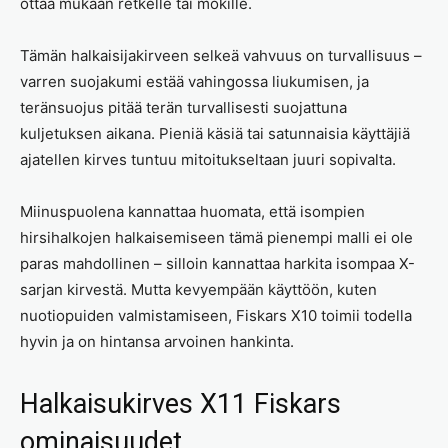
ottaa mukaan retkelle tai mökille.
Tämän halkaisijakirveen selkeä vahvuus on turvallisuus –
varren suojakumi estää vahingossa liukumisen, ja
teränsuojus pitää terän turvallisesti suojattuna
kuljetuksen aikana. Pieniä käsiä tai satunnaisia käyttäjiä
ajatellen kirves tuntuu mitoitukseltaan juuri sopivalta.
Miinuspuolena kannattaa huomata, että isompien
hirsihalkojen halkaisemiseen tämä pienempi malli ei ole
paras mahdollinen – silloin kannattaa harkita isompaa X-
sarjan kirvestä. Mutta kevyempään käyttöön, kuten
nuotiopuiden valmistamiseen, Fiskars X10 toimii todella
hyvin ja on hintansa arvoinen hankinta.
Halkaisukirves X11 Fiskars
ominaisuudet