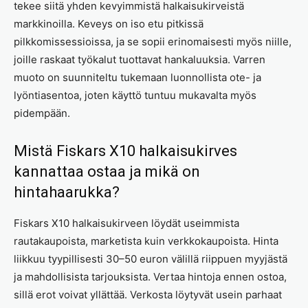
tekee siitä yhden kevyimmistä halkaisukirveistä
markkinoilla. Keveys on iso etu pitkissä
pilkkomissessioissa, ja se sopii erinomaisesti myös niille,
joille raskaat työkalut tuottavat hankaluuksia. Varren
muoto on suunniteltu tukemaan luonnollista ote- ja
lyöntiasentoa, joten käyttö tuntuu mukavalta myös
pidempään.
Mistä Fiskars X10 halkaisukirves
kannattaa ostaa ja mikä on
hintahaarukka?
Fiskars X10 halkaisukirveen löydät useimmista
rautakaupoista, marketista kuin verkkokaupoista. Hinta
liikkuu tyypillisesti 30–50 euron välillä riippuen myyjästä
ja mahdollisista tarjouksista. Vertaa hintoja ennen ostoa,
sillä erot voivat yllättää. Verkosta löytyvät usein parhaat