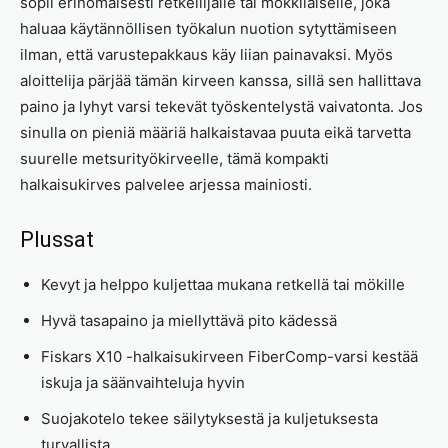
sopii erinomaisesti retkeilijälle tai mökkiläiselle, joka
haluaa käytännöllisen työkalun nuotion sytyttämiseen
ilman, että varustepakkaus käy liian painavaksi. Myös
aloittelija pärjää tämän kirveen kanssa, sillä sen hallittava
paino ja lyhyt varsi tekevät työskentelystä vaivatonta. Jos
sinulla on pieniä määriä halkaistavaa puuta eikä tarvetta
suurelle metsurityökirveelle, tämä kompakti
halkaisukirves palvelee arjessa mainiosti.
Plussat
Kevyt ja helppo kuljettaa mukana retkellä tai mökille
Hyvä tasapaino ja miellyttävä pito kädessä
Fiskars X10 -halkaisukirveen FiberComp-varsi kestää
iskuja ja säänvaihteluja hyvin
Suojakotelo tekee säilytyksestä ja kuljetuksesta
turvallista