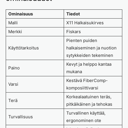
Ominaisuus
Tiedot
Malli
X11 Halkaisukirves
Merkki
Fiskars
Pienten puiden
Käyttötarkoitus
halkaiseminen ja nuotion
sytykkeiden tekeminen
Kevyt ja helppo kantaa
Paino
mukana
Kestävä FiberComp-
Varsi
komposiittivarsi
Korkealaatuinen teräs,
Terä
pitkäikäinen ja tehokas
Turvallinen käyttää,
Turvallisuus
ergonominen ote