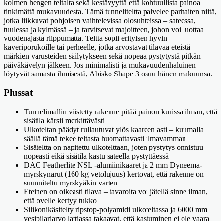
kolmen hengen teltalta sekä kestävyyttä että kohtuullista painoa
tinkimättä mukavuudesta. Tämä tunneliteltta palvelee parhaiten niitä,
jotka liikkuvat pohjoisen vaihtelevissa olosuhteissa – sateessa,
tuulessa ja kylmässä – ja tarvitsevat majoitteen, johon voi luottaa
vuodenajasta riippumatta. Teltta sopii erityisen hyvin
kaveriporukoille tai perheelle, jotka arvostavat tilavaa eteistä
märkien varusteiden säilytykseen sekä nopeaa pystytystä pitkän
päiväkävelyn jälkeen. Jos minimalisti ja mukavuudenhaluinen
löytyvät samasta ihmisestä, Abisko Shape 3 osuu hänen makuunsa.
Plussat
Tunnelimallin viistetty rakenne pitää painon kurissa ilman, että
sisätila kärsii merkittävästi
Ulkoteltan päädyt rullautuvat ylös kaareen asti – kuumalla
säällä tämä tekee teltasta huomattavasti ilmavamman
Sisäteltta on napitettu ulkotelttaan, joten pystytys onnistuu
nopeasti eikä sisätila kastu sateella pystyttäessä
DAC Featherlite NSL -alumiinikaaret ja 2 mm Dyneema-
myrskynarut (160 kg vetolujuus) kertovat, että rakenne on
suunniteltu myrskyäkin varten
Eteinen on oikeasti tilava – tavaroita voi jätellä sinne ilman,
että ovelle kertyy tukko
Silikonikäsitelty ripstop-polyamidi ulkoteltassa ja 6000 mm
vesipilariarvo lattiassa takaavat, että kastuminen ei ole vaara