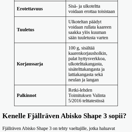
Sisä- ja ulkoteltta
Erotettavuus
voidaan erottaa toisistaan
Ulkoteltan päädyt
voidaan rullata kaareen
Tuuletus
saakka ylös kuuman
sään tuuletusta varten
100 g, sisältää
kaarenkorjausholkin,
palat hyttysverkkoa,
Korjaussarja
ulkotelttakangasta,
sisätelttakangasta ja
lattiakangasta sekä
neulan ja langan
Retki-lehden
Palkinnot
Toimituksen Valinta
5/2016 telttatestissä
Kenelle Fjällräven Abisko Shape 3 sopii?
Fjällräven Abisko Shape 3 on tehty vaeltajille, jotka haluavat