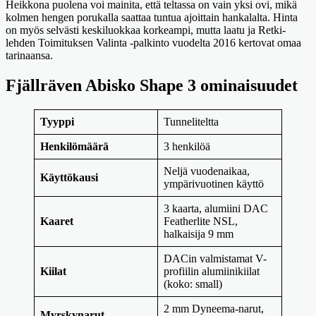
Heikkona puolena voi mainita, että teltassa on vain yksi ovi, mikä
kolmen hengen porukalla saattaa tuntua ajoittain hankalalta. Hinta
on myös selvästi keskiluokkaa korkeampi, mutta laatu ja Retki-
lehden Toimituksen Valinta -palkinto vuodelta 2016 kertovat omaa
tarinaansa.
Fjällräven Abisko Shape 3 ominaisuudet
Tyyppi
Tunneliteltta
Henkilömäärä
3 henkilöä
Neljä vuodenaikaa,
Käyttökausi
ympärivuotinen käyttö
3 kaarta, alumiini DAC
Kaaret
Featherlite NSL,
halkaisija 9 mm
DACin valmistamat V-
Kiilat
profiilin alumiinikiilat
(koko: small)
2 mm Dyneema-narut,
Myrskynarut