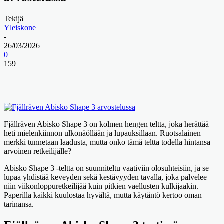
Tekijä
Yleiskone
-
26/03/2026
0
159
Fjällräven Abisko Shape 3 on kolmen hengen teltta, joka herättää
heti mielenkiinnon ulkonäöllään ja lupauksillaan. Ruotsalainen
merkki tunnetaan laadusta, mutta onko tämä teltta todella hintansa
arvoinen retkeilijälle?
Abisko Shape 3 -teltta on suunniteltu vaativiin olosuhteisiin, ja se
lupaa yhdistää keveyden sekä kestävyyden tavalla, joka palvelee
niin viikonloppuretkeilijää kuin pitkien vaellusten kulkijaakin.
Paperilla kaikki kuulostaa hyvältä, mutta käytäntö kertoo oman
tarinansa.