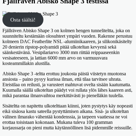
Fjällräven Abisko Shape 3 testissä
Osta täältä!
Fjällräven Abisko Shape 3 on kolmen hengen tunneliteltta, joka on
suunniteltu kestämään olosuhteet ympäri vuoden. Rakenne perustuu
kolmeen DAC Featherlite NSL -alumiinikaareen, ja silikonikäsitelty
20 denierin ripstop-polyamidi pitää ulkoteltan kevyenä sekä
säänkestävänä. Vesipilariarvo 3000 mm riittää reippaaseenkin
vesisateeseen, ja lattian 6000 mm arvo on varmuusvara
kosteammillakin alustilla.
Abisko Shape 3 -teltta erottuu joukosta päistä viistetyn muotonsa
ansiosta – paino pysyy kurissa ilman, että tilaa tarvitsee uhrata.
Eteistilaa on reilusti, ja varusteet mahtuvat ovelta sisään kaatumatta.
Kuumalla säällä ulkoteltan päädyt voi rullata ylös lähes kaareen asti,
mikä parantaa ilmanvaihtoa merkittävästi jo pienelläkin tuulella.
Sisäteltta on napitettu ulkotelttaan kiinni, joten pystytys käy nopeasti
eikä sisäosa kastu sateella pystyttämisen aikana. Sisä- ja ulkoteltan
välinen ilmarako vähentää kondenssia, ja tarpeen vaatiessa ne voi
erottaa toisistaan kokonaan. Mukana tuleva 100 gramman
korjaussarja on pieni mutta käytännöllinen lisä pidemmille reissuille.