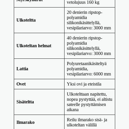
vetolujuus 160 kg
20 denierin ripstop-
polyamidia
Ulkoteltta
silikonikäsittelyllä,
vesipilariarvo: 3000 mm
40 denierin ripstop-
polyamidia
Ulkoteltan helmat
silikonikäsittelyllä,
vesipilariarvo: 3000 mm
Polyuretaanikäsiteltyä
Lattia
polyamidia,
vesipilariarvo: 6000 mm
Ovet
Yksi ovi ja eteistila
Ulkotelttaan napitettu,
nopea pystyttää, ei altistu
Sisäteltta
sateelle pystyttämisen
aikana
Reilu ilmarako sisä- ja
Ilmarako
ulkoteltan välillä