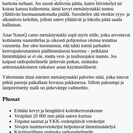
hartioita turhaan. Jos suosit aktiivista jahtia, kuten hiiviskelyä tai
koiran kanssa kulkemista, tämä kevyt metsästystakki tuntuu
yllättävän huomaamattomalta päällä. Suosittelen sitä etenkin syys- ja
alkutalven keleihin, jolloin sateet yllättävät ja hikoilu pitää saada
hallintaan.
Anar NanoQ camo metsästystakki sopii myös niille, jotka arvostavat
kotimaista suunnittelua ja oikeasti pohjoisissa oloissa testattua
varustetta. Itse olen huomannut, että takki toimii parhaiten
kerrospukeutumisen päällimmäisenä kuorena – pelkkänä
lämmittäjänä se ei ole, mutta vesi- ja tuulisuojaksi mainio. Jos
kaipaat radiopuhelimelle järkevän paikan, sisätasku
antenniaukkoineen ratkaisee asian käytännöllisesti.
Vähemmän tämä miesten metsästystakki palvelee niitä, jotka istuvat
pitkiä passeja paikallaan kovassa pakkasessa. Silloin paksumpi ja
lämpöeristetty malli on järkevämpi vaihtoehto.
Plussat
Erittäin kevyt ja hengittävä kolmikerrosrakenne
Vesipilari 20 000 mm pitää sateen kurissa
Teipatut saumat ja YKK-vedenpitävät vetoketjut
Sivujen tuuletusvetoketjut helpottavat lämmönsäätelyä
Käytännöllinen sisätasku radiopuhelimelle