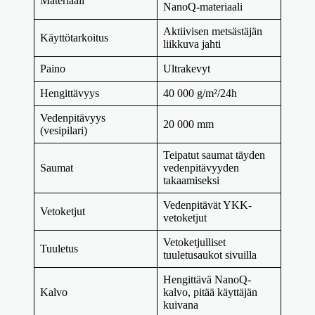
Materiaali
NanoQ-materiaali
Aktiivisen metsästäjän
Käyttötarkoitus
liikkuva jahti
Paino
Ultrakevyt
Hengittävyys
40 000 g/m²/24h
Vedenpitävyys
20 000 mm
(vesipilari)
Teipatut saumat täyden
Saumat
vedenpitävyyden
takaamiseksi
Vedenpitävät YKK-
Vetoketjut
vetoketjut
Vetoketjulliset
Tuuletus
tuuletusaukot sivuilla
Hengittävä NanoQ-
Kalvo
kalvo, pitää käyttäjän
kuivana