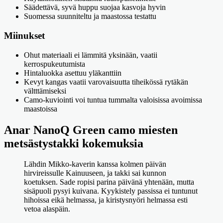
Säädettävä, syvä huppu suojaa kasvoja hyvin
Suomessa suunniteltu ja maastossa testattu
Miinukset
Ohut materiaali ei lämmitä yksinään, vaatii
kerrospukeutumista
Hintaluokka asettuu yläkanttiin
Kevyt kangas vaatii varovaisuutta tiheikössä rytäkän
vältttämiseksi
Camo-kuviointi voi tuntua tummalta valoisissa avoimissa
maastoissa
Anar NanoQ Green camo miesten
metsästystakki kokemuksia
Lähdin Mikko-kaverin kanssa kolmen päivän
hirvireissulle Kainuuseen, ja takki sai kunnon
koetuksen. Sade ropisi parina päivänä yhtenään, mutta
sisäpuoli pysyi kuivana. Kyykistely passissa ei tuntunut
hihoissa eikä helmassa, ja kiristysnyöri helmassa esti
vetoa alaspäin.