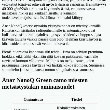
vetoketjut toimivat sulavasti myös kylmissä aamuissa. Hengittävyys
40 000 g/m²/24h tarkoittaa käytännössä sitä, että nousevassa
maastossa hiki ei jää kankaan sisälle, ja kainalon
tuuletusvetoketjuista saa lisää ilmaa kun tahti kiihtyy.
Anar NanoQ -metsästystakin yksityiskohdat on mietitty kentällä.
Rintataskun sisätasku radiopuhelimelle ja antenniaukko ovat
kullanarvoisia porukkajahdissa, ja syvä säädettävä huppu suojaa
kasvoja tuulelta vaikka päässä olisi pipo. Helman kiristysnyöri ja
hihansuiden tarrat estävät vedon mukavasti.
Pieniä huomioita kannattaa silti tehdä. Hinta on selvästi premium-
luokkaa, eikä takki yksinään riitä kovaan pakkaseen, vaan alle
tarvitaan kunnon välikerros. Mitoitus on melko istuva, joten
paksumpaa fleeceä käyttävä voi harkita kokoa isompaa. Suomessa
suunniteltu ja testattu tausta tuntuu silti jokaisessa saumassa.
Anar NanoQ Green camo miesten
metsästystakin ominaisuudet
Ominaisuus
Tiedot
Kolmikerroksinen