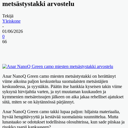
metsästystakki arvostelu
Tekijä
Yleiskone
-
01/06/2026
0
66
Anar NanoQ Green camo miesten metsästystakki on herättänyt
viime aikoina paljon keskustelua suomalaisten metsästäjien
keskuudessa, ja syystäkin. Päätin itse hankkia kyseisen takin viime
syksynä hirvijahtia varten, ja nyt muutaman kuukauden ja
kymmenien metsäreissujen jälkeen on aika jakaa rehelliset ajatukset
siitä, miten se on käytännössä pärjännyt.
Anar NanoQ Green camo takki lupaa paljon: hiljaista materiaalia,
hyvää hengittävyyttä ja kestävää suomalaista suunnittelua. Mutta
lunastaako se odotukset todellisissa olosuhteissa, kun sade piiskaa ja
risukko raapii kankaaseen?