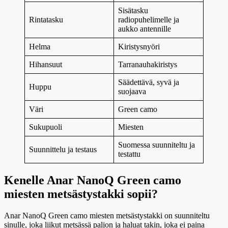
Sisätasku
Rintatasku
radiopuhelimelle ja
aukko antennille
Helma
Kiristysnyöri
Hihansuut
Tarranauhakiristys
Säädettävä, syvä ja
Huppu
suojaava
Väri
Green camo
Sukupuoli
Miesten
Suomessa suunniteltu ja
Suunnittelu ja testaus
testattu
Kenelle Anar NanoQ Green camo
miesten metsästystakki sopii?
Anar NanoQ Green camo miesten metsästystakki on suunniteltu
sinulle, joka liikut metsässä paljon ja haluat takin, joka ei paina