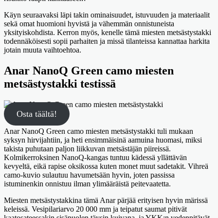
Käyn seuraavaksi läpi takin ominaisuudet, istuvuuden ja materiaalit
sekä omat huomioni hyvistä ja vähemmän onnistuneista
yksityiskohdista. Kerron myös, kenelle tämä miesten metsästystakki
todennäköisesti sopii parhaiten ja missä tilanteissa kannattaa harkita
jotain muuta vaihtoehtoa.
Anar NanoQ Green camo miesten
metsästystakki testissä
Osta täältä!
Anar NanoQ Green camo miesten metsästystakki tuli mukaan
syksyn hirvijahtiin, ja heti ensimmäisinä aamuina huomasi, miksi
takista puhutaan paljon liikkuvan metsästäjän piireissä.
Kolmikerroksinen NanoQ-kangas tuntuu kädessä yllättävän
kevyeltä, eikä rapise oksikossa kuten monet muut sadetakit. Vihreä
camo-kuvio sulautuu havumetsään hyvin, joten passissa
istuminenkin onnistuu ilman ylimääräistä peitevaatetta.
Miesten metsästystakkina tämä Anar pärjää erityisen hyvin märissä
keleissä. Vesipilariarvo 20 000 mm ja teipatut saumat pitivät
kaatosateessakin sisäpuolen täysin kuivana, ja YKK:n vedenpitävät