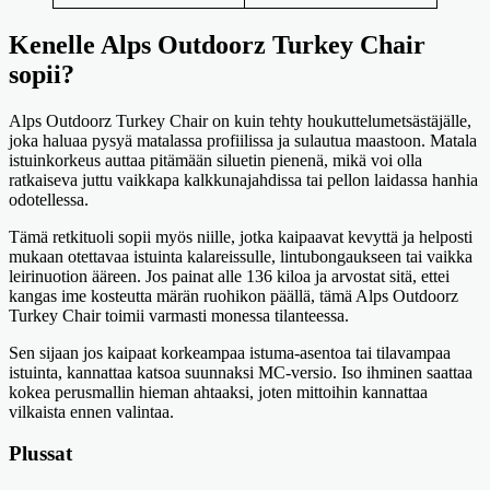
Kenelle Alps Outdoorz Turkey Chair
sopii?
Alps Outdoorz Turkey Chair on kuin tehty houkuttelumetsästäjälle,
joka haluaa pysyä matalassa profiilissa ja sulautua maastoon. Matala
istuinkorkeus auttaa pitämään siluetin pienenä, mikä voi olla
ratkaiseva juttu vaikkapa kalkkunajahdissa tai pellon laidassa hanhia
odotellessa.
Tämä retkituoli sopii myös niille, jotka kaipaavat kevyttä ja helposti
mukaan otettavaa istuinta kalareissulle, lintubongaukseen tai vaikka
leirinuotion ääreen. Jos painat alle 136 kiloa ja arvostat sitä, ettei
kangas ime kosteutta märän ruohikon päällä, tämä Alps Outdoorz
Turkey Chair toimii varmasti monessa tilanteessa.
Sen sijaan jos kaipaat korkeampaa istuma-asentoa tai tilavampaa
istuinta, kannattaa katsoa suunnaksi MC-versio. Iso ihminen saattaa
kokea perusmallin hieman ahtaaksi, joten mittoihin kannattaa
vilkaista ennen valintaa.
Plussat