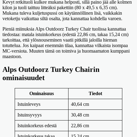
Kevyt retkituoli kulkee mukana helposti, sillä paino jää alle kolmen
kilon ja tuoli taittuu litteäksi pakettiin (80 x 49,5 x 6,35 cm).
Mukana tuleva kuljetuspussi on käytännöllinen lisä, vaikkakin
vetoketju vaikuttaa siltä osalta, jota kannattaa kohdella varoen.
Pieniä miinuksia Alps Outdoorz Turkey Chair tuolissa kannattaa
tiedostaa: matala istuinkorkeus (edestä 22,86 cm, takaa 15,24 cm)
tarkoittaa, että ylösnouseminen vaatii pitkillä jaloilla hieman
totuttelua. Jos kaipaat enemmän tilaa, kannattaa vilkaista isompaa
MC-versiota. Muuten tämä on toimiva ja huomaamaton kumppani
maastoon.
Alps Outdoorz Turkey Chairin
ominaisuudet
Ominaisuus
Tiedot
Istuinleveys
40,64 cm
Istuinsyvyys
30,48 cm
Istuinkorkeus edestä
22,86 cm
Istuinkorkeus takaa
15,24 cm