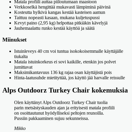
Matala profiili auttaa piiloutumaan maastoon
Verkkoselkä hengittää mukavasti lämpiminä päivinä
Kosteutta hylkivä kangas kestää kasteisen aamun
Taittuu nopeasti kasaan, mukana kuljetuspussi
Kevyt paino (2,95 kg) helpottaa pitkiäkin kävelyjä
Jauhemaalattu runko kestää käyttöä ja säätä
Miinukset
Istuinleveys 40 cm voi tuntua isokokoisemmalle käyttäjälle
tiukalta
Matala istuinkorkeus ei sovi kaikille, etenkin jos polvet
jumittavat
Maksimikantavuus 136 kg rajaa osan käyttäjistä pois
Hinta-laatusuhde mietityttää, jos käyttö jää harvalle reissulle
Alps Outdoorz Turkey Chair kokemuksia
Olen käyttänyt Alps Outdoorz Turkey Chair tuolia
parin metsästyskauden ajan ja erityisesti matala profiili
on osoittautunut hyödylliseksi peltojen reunoilla.
Pussiin pakkaaminen sujuu sekunneissa.
Mikko