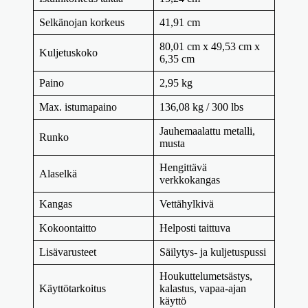
Selkänojan korkeus
41,91 cm
80,01 cm x 49,53 cm x
Kuljetuskoko
6,35 cm
Paino
2,95 kg
Max. istumapaino
136,08 kg / 300 lbs
Jauhemaalattu metalli,
Runko
musta
Hengittävä
Alaselkä
verkkokangas
Kangas
Vettähylkivä
Kokoontaitto
Helposti taittuva
Lisävarusteet
Säilytys- ja kuljetuspussi
Houkuttelumetsästys,
Käyttötarkoitus
kalastus, vapaa-ajan
käyttö