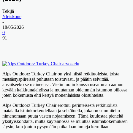
Tekijä
Yleiskone
-
18/05/2026
0
91
Alps Outdoorz Turkey Chair on yksi niistä retkituoleista, joista
metsästyspiireissä puhutaan toistuvasti, ja päätin selvittää,
ansaitseeko se maineensa. Vietin tuolin kanssa useamman aamun
kevään kalkkunajahdissa ja muutaman pidemmän istunnon piilossa,
joten kokemusta ehti kertyä monenlaisista olosuhteista.
Alps Outdoorz Turkey Chair erottuu perinteisestä retkituolista
matalalla istuinkorkeudellaan ja selkätuella, joka on suunniteltu
nimenomaan puuta vasten nojaamiseen. Tämä kuulostaa pieneltä
yksityiskohdalta, mutta käytännössä se muuttaa istumakokemuksen
täysin, kun joutuu pysymään paikallaan tunteja kerrallaan.