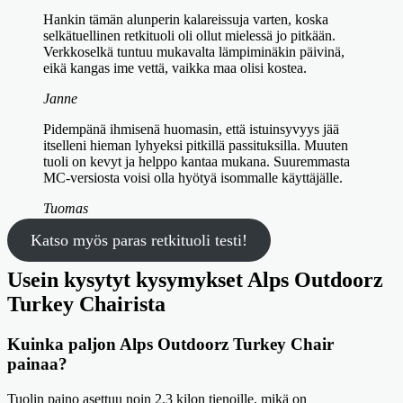
Hankin tämän alunperin kalareissuja varten, koska
selkätuellinen retkituoli oli ollut mielessä jo pitkään.
Verkkoselkä tuntuu mukavalta lämpiminäkin päivinä,
eikä kangas ime vettä, vaikka maa olisi kostea.
Janne
Pidempänä ihmisenä huomasin, että istuinsyvyys jää
itselleni hieman lyhyeksi pitkillä passituksilla. Muuten
tuoli on kevyt ja helppo kantaa mukana. Suuremmasta
MC-versiosta voisi olla hyötyä isommalle käyttäjälle.
Tuomas
Katso myös paras retkituoli testi!
Usein kysytyt kysymykset Alps Outdoorz
Turkey Chairista
Kuinka paljon Alps Outdoorz Turkey Chair
painaa?
Tuolin paino asettuu noin 2,3 kilon tienoille, mikä on