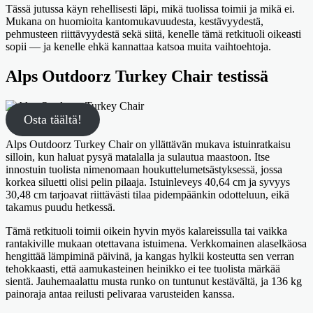
Tässä jutussa käyn rehellisesti läpi, mikä tuolissa toimii ja mikä ei.
Mukana on huomioita kantomukavuudesta, kestävyydestä,
pehmusteen riittävyydestä sekä siitä, kenelle tämä retkituoli oikeasti
sopii — ja kenelle ehkä kannattaa katsoa muita vaihtoehtoja.
Alps Outdoorz Turkey Chair testissä
Osta täältä!
Alps Outdoorz Turkey Chair on yllättävän mukava istuinratkaisu
silloin, kun haluat pysyä matalalla ja sulautua maastoon. Itse
innostuin tuolista nimenomaan houkuttelumetsästyksessä, jossa
korkea siluetti olisi pelin pilaaja. Istuinleveys 40,64 cm ja syvyys
30,48 cm tarjoavat riittävästi tilaa pidempäänkin odotteluun, eikä
takamus puudu hetkessä.
Tämä retkituoli toimii oikein hyvin myös kalareissulla tai vaikka
rantakiville mukaan otettavana istuimena. Verkkomainen alaselkäosa
hengittää lämpiminä päivinä, ja kangas hylkii kosteutta sen verran
tehokkaasti, että aamukasteinen heinikko ei tee tuolista märkää
sientä. Jauhemaalattu musta runko on tuntunut kestävältä, ja 136 kg
painoraja antaa reilusti pelivaraa varusteiden kanssa.