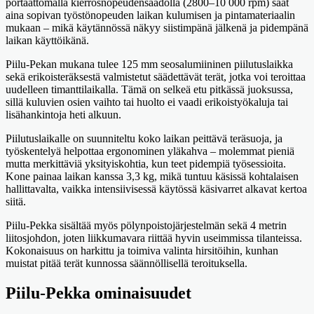
portaattomalla kierrosnopeudensäädöllä (2800–10 000 rpm) saat
aina sopivan työstönopeuden laikan kulumisen ja pintamateriaalin
mukaan – mikä käytännössä näkyy siistimpänä jälkenä ja pidempänä
laikan käyttöikänä.
Piilu-Pekan mukana tulee 125 mm seosalumiininen piilutuslaikka
sekä erikoisteräksestä valmistetut säädettävät terät, jotka voi teroittaa
uudelleen timanttilaikalla. Tämä on selkeä etu pitkässä juoksussa,
sillä kuluvien osien vaihto tai huolto ei vaadi erikoistyökaluja tai
lisähankintoja heti alkuun.
Piilutuslaikalle on suunniteltu koko laikan peittävä teräsuoja, ja
työskentelyä helpottaa ergonominen yläkahva – molemmat pieniä
mutta merkittäviä yksityiskohtia, kun teet pidempiä työsessioita.
Kone painaa laikan kanssa 3,3 kg, mikä tuntuu käsissä kohtalaisen
hallittavalta, vaikka intensiivisessä käytössä käsivarret alkavat kertoa
siitä.
Piilu-Pekka sisältää myös pölynpoistojärjestelmän sekä 4 metrin
liitosjohdon, joten liikkumavara riittää hyvin useimmissa tilanteissa.
Kokonaisuus on harkittu ja toimiva valinta hirsitöihin, kunhan
muistat pitää terät kunnossa säännöllisellä teroituksella.
Piilu-Pekka ominaisuudet