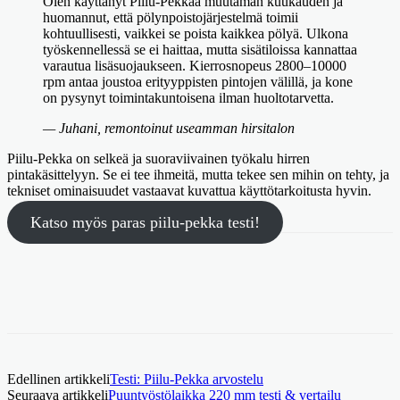
Olen käyttänyt Piilu-Pekkaa muutaman kuukauden ja
huomannut, että pölynpoistojärjestelmä toimii
kohtuullisesti, vaikkei se poista kaikkea pölyä. Ulkona
työskennellessä se ei haittaa, mutta sisätiloissa kannattaa
varautua lisäsuojaukseen. Kierrosnopeus 2800–10000
rpm antaa joustoa erityyppisten pintojen välillä, ja kone
on pysynyt toimintakuntoisena ilman huoltotarvetta.
— Juhani, remontoinut useamman hirsitalon
Piilu-Pekka on selkeä ja suoraviivainen työkalu hirren
pintakäsittelyyn. Se ei tee ihmeitä, mutta tekee sen mihin on tehty, ja
tekniset ominaisuudet vastaavat kuvattua käyttötarkoitusta hyvin.
Katso myös paras piilu-pekka testi!
Edellinen artikkeli
Testi: Piilu-Pekka arvostelu
Seuraava artikkeli
Puuntyöstölaikka 220 mm testi & vertailu