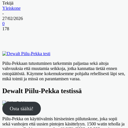
Tekijä
Yleiskone
-
27/02/2026
0
178
Piilu-Pekkaan tutustuminen tarkemmin paljastaa sekä aitoja
vahvuuksia että muutamia seikkoja, jotka kannattaa tietää ennen
ostopäätöstä. Käymme kokemuksemme pohjalta rehellisesti läpi sen,
mikä toimii ja missä on parantamisen varaa.
Dewalt Piilu-Pekka testissä
Osta täältä!
Piilu-Pekka on käyttövalmis hirsiseinien piilutuskone, joka sopii
sekä vanhojen että uusien pintojen käsittelyyn. 1500 watin teholla ja