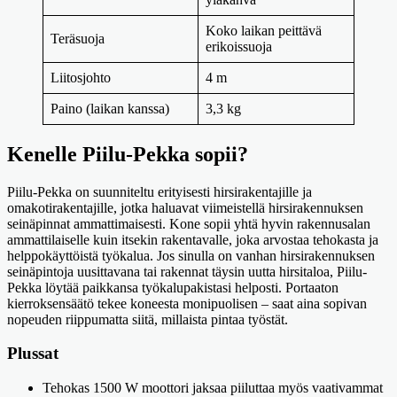
Koko laikan peittävä
Teräsuoja
erikoissuoja
Liitosjohto
4 m
Paino (laikan kanssa)
3,3 kg
Kenelle Piilu-Pekka sopii?
Piilu-Pekka on suunniteltu erityisesti hirsirakentajille ja
omakotirakentajille, jotka haluavat viimeistellä hirsirakennuksen
seinäpinnat ammattimaisesti. Kone sopii yhtä hyvin rakennusalan
ammattilaiselle kuin itsekin rakentavalle, joka arvostaa tehokasta ja
helppokäyttöistä työkalua. Jos sinulla on vanhan hirsirakennuksen
seinäpintoja uusittavana tai rakennat täysin uutta hirsitaloa, Piilu-
Pekka löytää paikkansa työkalupakistasi helposti. Portaaton
kierroksensäätö tekee koneesta monipuolisen – saat aina sopivan
nopeuden riippumatta siitä, millaista pintaa työstät.
Plussat
Tehokas 1500 W moottori jaksaa piiluttaa myös vaativammat