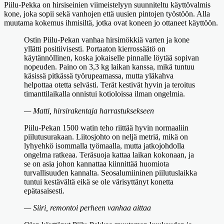
Piilu-Pekka on hirsiseinien viimeistelyyn suunniteltu käyttövalmis
kone, joka sopii sekä vanhojen että uusien pintojen työstöön. Alla
muutama kokemus ihmisiltä, jotka ovat koneen jo ottaneet käyttöön.
Ostin Piilu-Pekan vanhaa hirsimökkiä varten ja kone
yllätti positiivisesti. Portaaton kierrossäätö on
käytännöllinen, koska jokaiselle pinnalle löytää sopivan
nopeuden. Paino on 3,3 kg laikan kanssa, mikä tuntuu
käsissä pitkässä työrupeamassa, mutta yläkahva
helpottaa otetta selvästi. Terät kestivät hyvin ja teroitus
timanttilaikalla onnistui kotioloissa ilman ongelmia.
— Matti, hirsirakentaja harrastuksekseen
Piilu-Pekan 1500 watin teho riittää hyvin normaaliin
piilutusurakaan. Liitosjohto on neljä metriä, mikä on
lyhyehkö isommalla työmaalla, mutta jatkojohdolla
ongelma ratkeaa. Teräsuoja kattaa laikan kokonaan, ja
se on asia johon kannattaa kiinnittää huomiota
turvallisuuden kannalta. Seosalumiininen piilutuslaikka
tuntui kestävältä eikä se ole värisyttänyt konetta
epätasaisesti.
— Siiri, remontoi perheen vanhaa aittaa