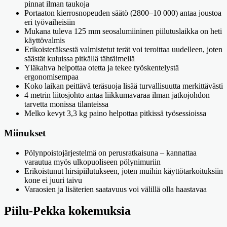
pinnat ilman taukoja
Portaaton kierrosnopeuden säätö (2800–10 000) antaa joustoa
eri työvaiheisiin
Mukana tuleva 125 mm seosalumiininen piilutuslaikka on heti
käyttövalmis
Erikoisteräksestä valmistetut terät voi teroittaa uudelleen, joten
säästät kuluissa pitkällä tähtäimellä
Yläkahva helpottaa otetta ja tekee työskentelystä
ergonomisempaa
Koko laikan peittävä teräsuoja lisää turvallisuutta merkittävästi
4 metrin liitosjohto antaa liikkumavaraa ilman jatkojohdon
tarvetta monissa tilanteissa
Melko kevyt 3,3 kg paino helpottaa pitkissä työsessioissa
Miinukset
Pölynpoistojärjestelmä on perusratkaisuna – kannattaa
varautua myös ulkopuoliseen pölynimuriin
Erikoistunut hirsipiilutukseen, joten muihin käyttötarkoituksiin
kone ei juuri taivu
Varaosien ja lisäterien saatavuus voi välillä olla haastavaa
Piilu-Pekka kokemuksia