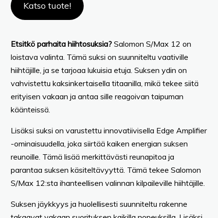
Katso tuote!
Etsitkö parhaita hiihtosuksia?
Salomon S/Max 12 on
loistava valinta. Tämä suksi on suunniteltu vaativille
hiihtäjille, ja se tarjoaa lukuisia etuja. Suksen ydin on
vahvistettu kaksinkertaisella titaanilla, mikä tekee siitä
erityisen vakaan ja antaa sille reagoivan taipuman
käänteissä.
Lisäksi suksi on varustettu innovatiivisella Edge Amplifier
-ominaisuudella, joka siirtää kaiken energian suksen
reunoille. Tämä lisää merkittävästi reunapitoa ja
parantaa suksen käsiteltävyyttä. Tämä tekee Salomon
S/Max 12:sta ihanteellisen valinnan kilpaileville hiihtäjille.
Suksen jäykkyys ja huolellisesti suunniteltu rakenne
takaavat vakaan suorituksen kaikilla nopeuksilla. Lisäksi