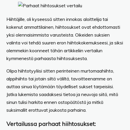
Hiihtäjille, oli kyseessä sitten innokas aloittelija tai
kokenut ammattilainen, hiihtosukset ovat ehdottomasti
yksi olennaisimmista varusteista. Oikeiden suksien
valinta voi tehdä suuren eron hiihtokokemukseesi, ja siksi
olemmekin koonneet tähän artikkeliin vertailun
kymmenestä parhaasta hiihtosuksesta.
Olipa hiihtotyyliisi sitten perinteinen murtomaahiihto,
alppihiihto tai jotain siltä väliltä, tavoitteenamme on
auttaa sinua löytämään täydelliset sukset tarpeisiisi.
Jatka lukemista saadaksesi tietoa ja neuvoja siitä, mitä
sinun tulisi harkita ennen ostopäätöstä ja mitkä
suksimallit erottuvat joukosta parhaina.
Vertailussa parhaat hiihtosukset: