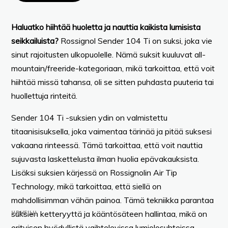
Haluatko hiihtää huoletta ja nauttia kaikista lumisista
seikkailuista?
Rossignol Sender 104 Ti on suksi, joka vie
sinut rajoitusten ulkopuolelle. Nämä suksit kuuluvat all-
mountain/freeride-kategoriaan, mikä tarkoittaa, että voit
hiihtää missä tahansa, oli se sitten puhdasta puuteria tai
huollettuja rinteitä.
Sender 104 Ti -suksien ydin on valmistettu
titaanisisuksella, joka vaimentaa tärinää ja pitää suksesi
vakaana rinteessä. Tämä tarkoittaa, että voit nauttia
sujuvasta laskettelusta ilman huolia epävakauksista.
Lisäksi suksien kärjessä on Rossignolin Air Tip
Technology, mikä tarkoittaa, että siellä on
mahdollisimman vähän painoa. Tämä tekniikka parantaa
URHEILU
suksien ketteryyttä ja kääntösäteen hallintaa, mikä on
erityisen hyödyllistä vaihtelevissa lumiolosuhteissa.