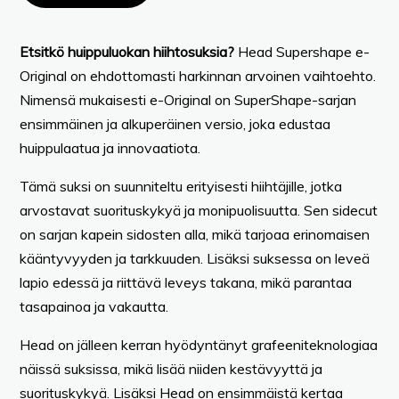
Etsitkö huippuluokan hiihtosuksia?
Head Supershape e-
Original on ehdottomasti harkinnan arvoinen vaihtoehto.
Nimensä mukaisesti e-Original on SuperShape-sarjan
ensimmäinen ja alkuperäinen versio, joka edustaa
huippulaatua ja innovaatiota.
Tämä suksi on suunniteltu erityisesti hiihtäjille, jotka
arvostavat suorituskykyä ja monipuolisuutta. Sen sidecut
on sarjan kapein sidosten alla, mikä tarjoaa erinomaisen
kääntyvyyden ja tarkkuuden. Lisäksi suksessa on leveä
lapio edessä ja riittävä leveys takana, mikä parantaa
tasapainoa ja vakautta.
Head on jälleen kerran hyödyntänyt grafeeniteknologiaa
näissä suksissa, mikä lisää niiden kestävyyttä ja
suorituskykyä. Lisäksi Head on ensimmäistä kertaa