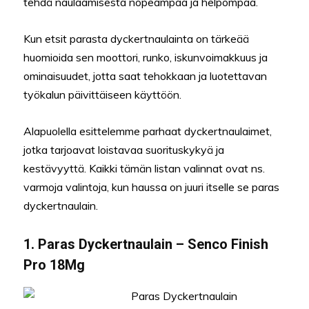
tehdä naulaamisesta nopeampaa ja helpompaa.
Kun etsit parasta dyckertnaulainta on tärkeää
huomioida sen moottori, runko, iskunvoimakkuus ja
ominaisuudet, jotta saat tehokkaan ja luotettavan
työkalun päivittäiseen käyttöön.
Alapuolella esittelemme parhaat dyckertnaulaimet,
jotka tarjoavat loistavaa suorituskykyä ja
kestävyyttä. Kaikki tämän listan valinnat ovat ns.
varmoja valintoja, kun haussa on juuri itselle se paras
dyckertnaulain.
1. Paras Dyckertnaulain – Senco Finish
Pro 18Mg