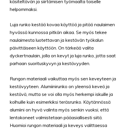
käsiteltävän ja siirtämisen työmaalta toiselle
helpommaksi.
Luja runko kestää kovaa käyttöä ja pitää naulaimen
hyvässä kunnossa pitkän aikaa. Se myös tekee
naulaimesta luotettavan ja kestävän työkalun
päivittäiseen käyttöön. On tärkeää valita
dyckertnaulain, jolla on kevyt ja luja runko, jotta saat
parhaan suorituskyvyn ja kestävyyden.
Rungon materiaali vaikuttaa myös sen keveyteen ja
kestävyyteen. Alumiinirunko on yleensä keveä ja
kestävä, mutta se voi olla myös herkempi iskuille ja
kolhuille kuin esimerkiksi teräsrunko. Käytännössä
alumiini on hyvä valinta myös senkin vuoksi, että
lentokoneet valmistetaan pääasiallisesti siitä.
Huomioi rungon materiaali ja keveys valittaessa