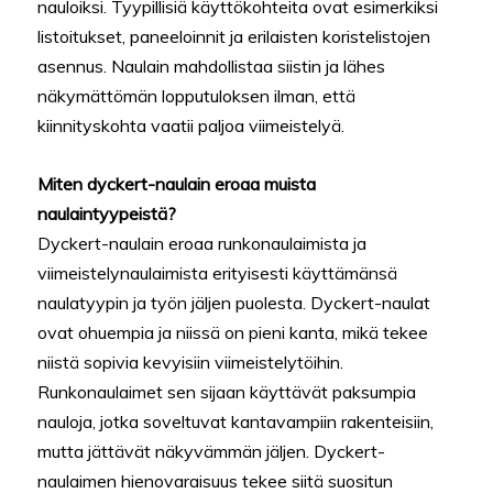
nauloiksi. Tyypillisiä käyttökohteita ovat esimerkiksi
listoitukset, paneeloinnit ja erilaisten koristelistojen
asennus. Naulain mahdollistaa siistin ja lähes
näkymättömän lopputuloksen ilman, että
kiinnityskohta vaatii paljoa viimeistelyä.
Miten dyckert-naulain eroaa muista
naulaintyypeistä?
Dyckert-naulain eroaa runkonaulaimista ja
viimeistelynaulaimista erityisesti käyttämänsä
naulatyypin ja työn jäljen puolesta. Dyckert-naulat
ovat ohuempia ja niissä on pieni kanta, mikä tekee
niistä sopivia kevyisiin viimeistelytöihin.
Runkonaulaimet sen sijaan käyttävät paksumpia
nauloja, jotka soveltuvat kantavampiin rakenteisiin,
mutta jättävät näkyvämmän jäljen. Dyckert-
naulaimen hienovaraisuus tekee siitä suositun