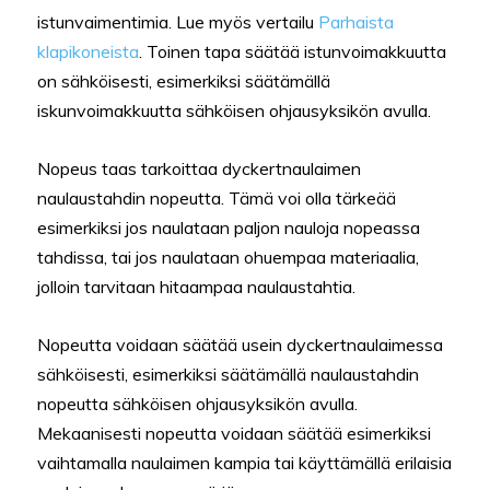
istunvaimentimia. Lue myös vertailu
Parhaista
klapikoneista
. Toinen tapa säätää istunvoimakkuutta
on sähköisesti, esimerkiksi säätämällä
iskunvoimakkuutta sähköisen ohjausyksikön avulla.
Nopeus taas tarkoittaa dyckertnaulaimen
naulaustahdin nopeutta. Tämä voi olla tärkeää
esimerkiksi jos naulataan paljon nauloja nopeassa
tahdissa, tai jos naulataan ohuempaa materiaalia,
jolloin tarvitaan hitaampaa naulaustahtia.
Nopeutta voidaan säätää usein dyckertnaulaimessa
sähköisesti, esimerkiksi säätämällä naulaustahdin
nopeutta sähköisen ohjausyksikön avulla.
Mekaanisesti nopeutta voidaan säätää esimerkiksi
vaihtamalla naulaimen kampia tai käyttämällä erilaisia