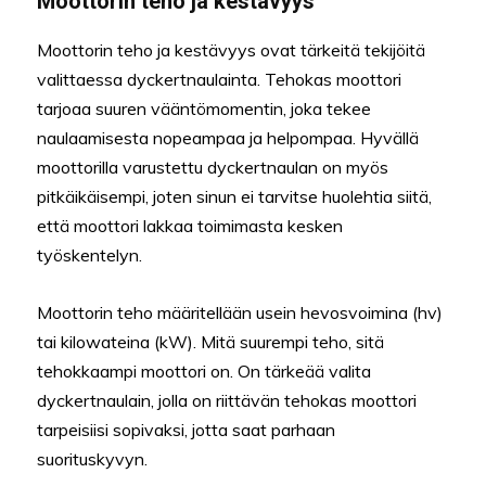
Moottorin teho ja kestävyys
Moottorin teho ja kestävyys ovat tärkeitä tekijöitä
valittaessa dyckertnaulainta. Tehokas moottori
tarjoaa suuren vääntömomentin, joka tekee
naulaamisesta nopeampaa ja helpompaa. Hyvällä
moottorilla varustettu dyckertnaulan on myös
pitkäikäisempi, joten sinun ei tarvitse huolehtia siitä,
että moottori lakkaa toimimasta kesken
työskentelyn.
Moottorin teho määritellään usein hevosvoimina (hv)
tai kilowateina (kW). Mitä suurempi teho, sitä
tehokkaampi moottori on. On tärkeää valita
dyckertnaulain, jolla on riittävän tehokas moottori
tarpeisiisi sopivaksi, jotta saat parhaan
suorituskyvyn.