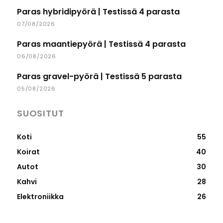
Paras hybridipyörä | Testissä 4 parasta
07/08/2026
Paras maantiepyörä | Testissä 4 parasta
06/08/2026
Paras gravel-pyörä | Testissä 5 parasta
05/08/2026
SUOSITUT
Koti
55
Koirat
40
Autot
30
Kahvi
28
Elektroniikka
26