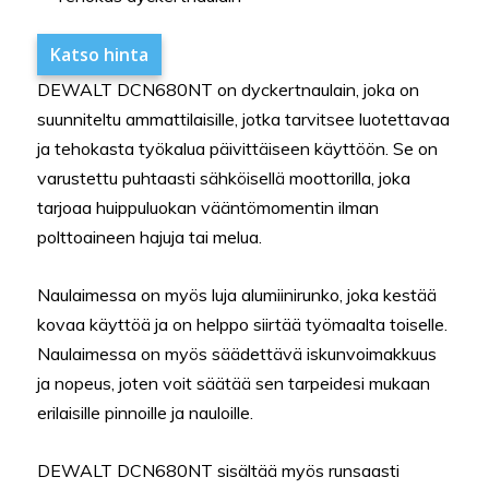
Katso hinta
DEWALT DCN680NT on dyckertnaulain, joka on
suunniteltu ammattilaisille, jotka tarvitsee luotettavaa
ja tehokasta työkalua päivittäiseen käyttöön. Se on
varustettu puhtaasti sähköisellä moottorilla, joka
tarjoaa huippuluokan vääntömomentin ilman
polttoaineen hajuja tai melua.
Naulaimessa on myös luja alumiinirunko, joka kestää
kovaa käyttöä ja on helppo siirtää työmaalta toiselle.
Naulaimessa on myös säädettävä iskunvoimakkuus
ja nopeus, joten voit säätää sen tarpeidesi mukaan
erilaisille pinnoille ja nauloille.
DEWALT DCN680NT sisältää myös runsaasti