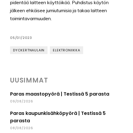
pidentää laitteen käyttöikää. Puhdistus käytön
jälkeen ehkäisee jumiutumisia ja takaa laitteen
toimintavarmuuden.
05/01/2023
DYCKERTNAULAIN
ELEKTRONIIKKA
UUSIMMAT
Paras maastopyörä | Testissä 5 parasta
09/08/2026
Paras kaupunkisähköpyörä | Testissä 5
parasta
08/08/2026