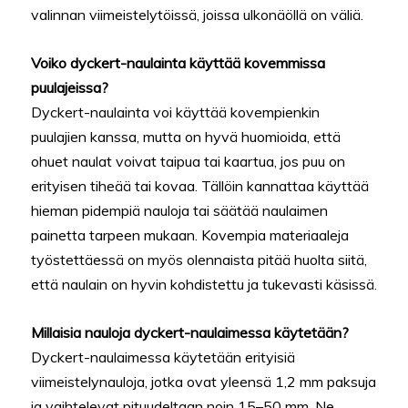
valinnan viimeistelytöissä, joissa ulkonäöllä on väliä.
Voiko dyckert-naulainta käyttää kovemmissa
puulajeissa?
Dyckert-naulainta voi käyttää kovempienkin
puulajien kanssa, mutta on hyvä huomioida, että
ohuet naulat voivat taipua tai kaartua, jos puu on
erityisen tiheää tai kovaa. Tällöin kannattaa käyttää
hieman pidempiä nauloja tai säätää naulaimen
painetta tarpeen mukaan. Kovempia materiaaleja
työstettäessä on myös olennaista pitää huolta siitä,
että naulain on hyvin kohdistettu ja tukevasti käsissä.
Millaisia nauloja dyckert-naulaimessa käytetään?
Dyckert-naulaimessa käytetään erityisiä
viimeistelynauloja, jotka ovat yleensä 1,2 mm paksuja
ja vaihtelevat pituudeltaan noin 15–50 mm. Ne