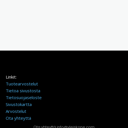
Linkit:
Tuotearvostelut
Tietoa sivustosta
Tietosuojaseloste
Sivustokartta
Arvostelut
Ota yhteyttä
Ota yhteyttä info@yleiskone.com