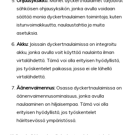
Ohjausyksikkö:
Monet dyckertnaulaimet tarjoavat
sähköisen ohjausyksikön, jonka avulla voidaan
säätää monia dyckertnaulaimen toimintoja, kuten
istunvoimakkuutta, naulaustahtia ja muita
asetuksia.
Akku:
Joissain dyckertnaulaimissa on integroitu
akku, jonka avulla voit käyttää naulainta ilman
virtalähdettä. Tämä voi olla erityisen hyödyllistä,
jos työskentelet paikassa, jossa ei ole lähellä
virtalähdettä.
Äänenvaimennus:
Osassa dyckertnaulaimissa on
äänenvaimennusominaisuus, jonka avulla
naulaaminen on hiljaisempaa. Tämä voi olla
erityisen hyödyllistä, jos työskentelet
häiritsevässä ympäristössä.