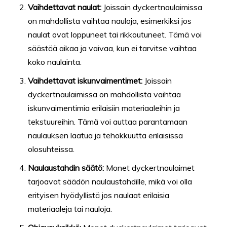
Vaihdettavat naulat:
Joissain dyckertnaulaimissa
on mahdollista vaihtaa nauloja, esimerkiksi jos
naulat ovat loppuneet tai rikkoutuneet. Tämä voi
säästää aikaa ja vaivaa, kun ei tarvitse vaihtaa
koko naulainta.
Vaihdettavat iskunvaimentimet:
Joissain
dyckertnaulaimissa on mahdollista vaihtaa
iskunvaimentimia erilaisiin materiaaleihin ja
tekstuureihin. Tämä voi auttaa parantamaan
naulauksen laatua ja tehokkuutta erilaisissa
olosuhteissa.
Naulaustahdin säätö:
Monet dyckertnaulaimet
tarjoavat säädön naulaustahdille, mikä voi olla
erityisen hyödyllistä jos naulaat erilaisia ​​
materiaaleja tai nauloja.