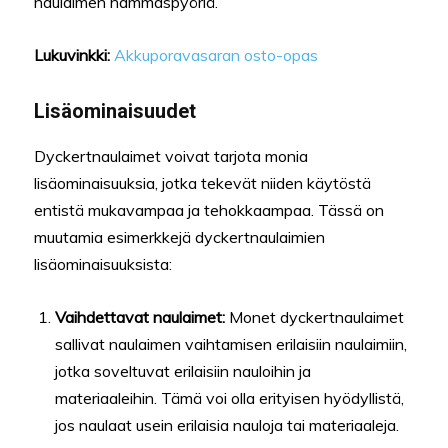
​​naulaimen hammaspyöriä.
Lukuvinkki:
Akkuporavasaran osto-opas
Lisäominaisuudet
Dyckertnaulaimet voivat tarjota monia
lisäominaisuuksia, jotka tekevät niiden käytöstä
entistä mukavampaa ja tehokkaampaa. Tässä on
muutamia esimerkkejä dyckertnaulaimien
lisäominaisuuksista:
Vaihdettavat naulaimet:
Monet dyckertnaulaimet
sallivat naulaimen vaihtamisen erilaisiin naulaimiin,
jotka soveltuvat erilaisiin nauloihin ja
materiaaleihin. Tämä voi olla erityisen hyödyllistä,
jos naulaat usein erilaisia ​​nauloja tai materiaaleja.