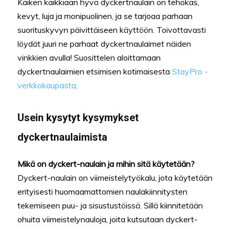
Kaiken kaikkiaan hyvä dyckertnaulain on tehokas,
kevyt, luja ja monipuolinen, ja se tarjoaa parhaan
suorituskyvyn päivittäiseen käyttöön. Toivottavasti
löydät juuri ne parhaat dyckertnaulaimet näiden
vinkkien avulla! Suosittelen aloittamaan
dyckertnaulaimien etsimisen kotimaisesta
StayPro -
verkkokaupasta
.
Usein kysytyt kysymykset
dyckertnaulaimista
Mikä on dyckert-naulain ja mihin sitä käytetään?
Dyckert-naulain on viimeistelytyökalu, jota käytetään
erityisesti huomaamattomien naulakiinnitysten
tekemiseen puu- ja sisustustöissä. Sillä kiinnitetään
ohuita viimeistelynauloja, joita kutsutaan dyckert-