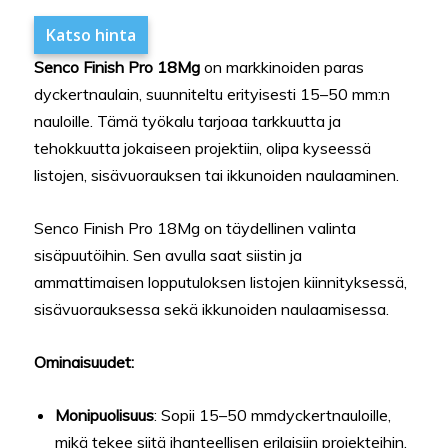
Katso hinta
Senco Finish Pro 18Mg
on markkinoiden paras
dyckertnaulain, suunniteltu erityisesti 15–50 mm:n
nauloille. Tämä työkalu tarjoaa tarkkuutta ja
tehokkuutta jokaiseen projektiin, olipa kyseessä
listojen, sisävuorauksen tai ikkunoiden naulaaminen.
Senco Finish Pro 18Mg on täydellinen valinta
sisäpuutöihin. Sen avulla saat siistin ja
ammattimaisen lopputuloksen listojen kiinnityksessä,
sisävuorauksessa sekä ikkunoiden naulaamisessa.
Ominaisuudet:
Monipuolisuus
: Sopii 15–50 mmdyckertnauloille,
mikä tekee siitä ihanteellisen erilaisiin projekteihin.