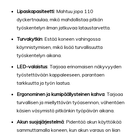
Lipaskapasiteetti
: Mahtuu jopa 110
dyckertnaulaa, mikä mahdollistaa pitkän
työskentelyn ilman jatkuvaa lataustarvetta.
Turvakytkin
: Estää koneen vahingossa
käynnistymisen, mikä lisää turvallisuutta
työskentelyn aikana.
LED-valaistus
: Tarjoaa erinomaisen näkyvyyden
työstettävään kappaleeseen, parantaen
tarkkuutta ja työn laatua.
Ergonominen ja kumipäällysteinen kahva
: Tarjoaa
turvallisen ja miellyttävän työasennon, vähentäen
käsien väsymistä pitkänkin työpäivän aikana.
Akun suojajärjestelmä
: Pidentää akun käyttöikää
sammuttamalla koneen, kun akun varaus on liian