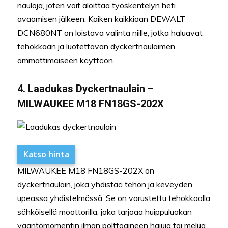
nauloja, joten voit aloittaa työskentelyn heti
avaamisen jälkeen. Kaiken kaikkiaan DEWALT
DCN680NT on loistava valinta niille, jotka haluavat
tehokkaan ja luotettavan dyckertnaulaimen
ammattimaiseen käyttöön.
4. Laadukas Dyckertnaulain –
MILWAUKEE M18 FN18GS-202X
Katso hinta
MILWAUKEE M18 FN18GS-202X on
dyckertnaulain, joka yhdistää tehon ja keveyden
upeassa yhdistelmässä. Se on varustettu tehokkaalla
sähköisellä moottorilla, joka tarjoaa huippuluokan
vääntömomentin ilman polttoaineen hajuja tai melua.