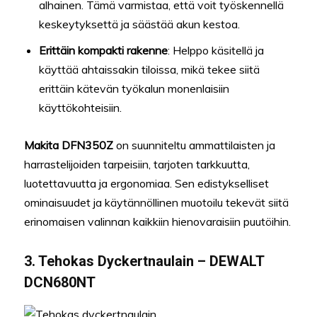
alhainen. Tämä varmistaa, että voit työskennellä
keskeytyksettä ja säästää akun kestoa.
Erittäin kompakti rakenne
: Helppo käsitellä ja
käyttää ahtaissakin tiloissa, mikä tekee siitä
erittäin kätevän työkalun monenlaisiin
käyttökohteisiin.
Makita DFN350Z
on suunniteltu ammattilaisten ja
harrastelijoiden tarpeisiin, tarjoten tarkkuutta,
luotettavuutta ja ergonomiaa. Sen edistykselliset
ominaisuudet ja käytännöllinen muotoilu tekevät siitä
erinomaisen valinnan kaikkiin hienovaraisiin puutöihin.
3. Tehokas Dyckertnaulain – DEWALT
DCN680NT