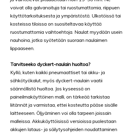
voivat olla galvanoituja tai ruostumattomia, riippuen
käyttötarkoituksesta ja ympäristöstä. Ulkotöissä tai
kosteissa tiloissa on suositeltavaa käyttää
ruostumattomia vaihtoehtoja. Naulat myydään usein
nauhoina, jotka syötetään suoraan naulaimen
lippaaseen.
Tarvitseeko dyckert-naulain huoltoa?
Kyllä, kuten kaikki pneumaattiset tai akku- ja
sähkötyökalut, myös dyckert-naulain vaatii
säännöllistä huoltoa. Jos kyseessä on
paineilmakäyttöinen malli, on tärkeää tarkistaa
liitännät ja varmistaa, ettei kosteutta pääse sisälle
laitteeseen. Öljyäminen voi olla tarpeen joissain
malleissa. Akkukäyttöisissä versioissa puolestaan
akkujen lataus- ja säilytysohjeiden noudattaminen