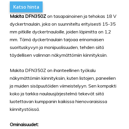
Katso hinta
Makita DFN350Z
on tasapainoinen ja tehokas 18 V
dyckertnaulain, joka on suunniteltu erityisesti 15-35
mm pitkille dyckertnauloille, joiden läpimitta on 1,2
mm. Tämä dyckertnaulain tarjoaa erinomaisen
suorituskyvyn ja monipuolisuuden, tehden siitä
täydellisen valinnan näkymättömiin kiinnityksiin.
Makita DFN350Z on ihanteellinen työkalu
näkymättömiin kiinnityksiin, kuten listojen, paneelien
ja muiden sisäpuutöiden viimeistelyyn. Sen kompakti
koko ja tarkka naulausjärjestelmä tekevät siitä
luotettavan kumppanin kaikissa hienovaraisissa
kiinnitystöissä.
Ominaisuudet: