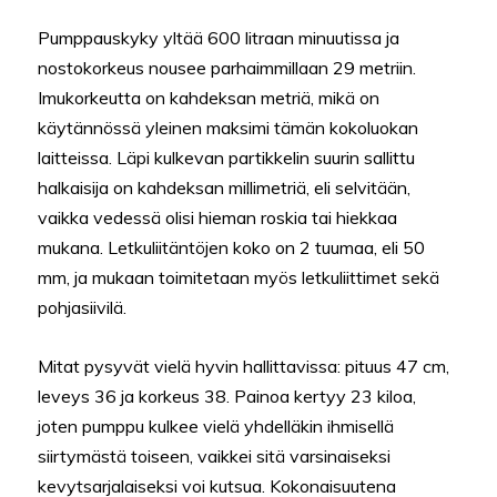
Pumppauskyky yltää 600 litraan minuutissa ja
nostokorkeus nousee parhaimmillaan 29 metriin.
Imukorkeutta on kahdeksan metriä, mikä on
käytännössä yleinen maksimi tämän kokoluokan
laitteissa. Läpi kulkevan partikkelin suurin sallittu
halkaisija on kahdeksan millimetriä, eli selvitään,
vaikka vedessä olisi hieman roskia tai hiekkaa
mukana. Letkuliitäntöjen koko on 2 tuumaa, eli 50
mm, ja mukaan toimitetaan myös letkuliittimet sekä
pohjasiivilä.
Mitat pysyvät vielä hyvin hallittavissa: pituus 47 cm,
leveys 36 ja korkeus 38. Painoa kertyy 23 kiloa,
joten pumppu kulkee vielä yhdelläkin ihmisellä
siirtymästä toiseen, vaikkei sitä varsinaiseksi
kevytsarjalaiseksi voi kutsua. Kokonaisuutena