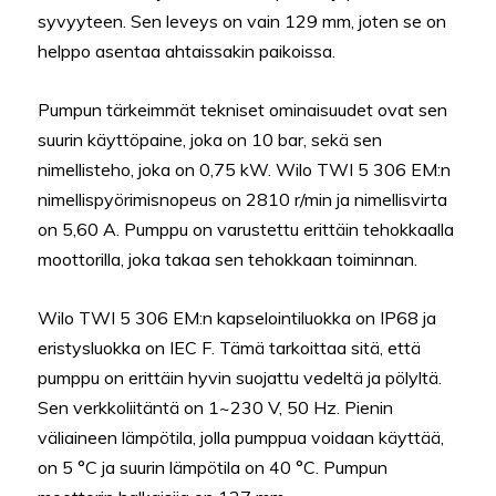
syvyyteen. Sen leveys on vain 129 mm, joten se on
helppo asentaa ahtaissakin paikoissa.
Pumpun tärkeimmät tekniset ominaisuudet ovat sen
suurin käyttöpaine, joka on 10 bar, sekä sen
nimellisteho, joka on 0,75 kW. Wilo TWI 5 306 EM:n
nimellispyörimisnopeus on 2810 r/min ja nimellisvirta
on 5,60 A. Pumppu on varustettu erittäin tehokkaalla
moottorilla, joka takaa sen tehokkaan toiminnan.
Wilo TWI 5 306 EM:n kapselointiluokka on IP68 ja
eristysluokka on IEC F. Tämä tarkoittaa sitä, että
pumppu on erittäin hyvin suojattu vedeltä ja pölyltä.
Sen verkkoliitäntä on 1~230 V, 50 Hz. Pienin
väliaineen lämpötila, jolla pumppua voidaan käyttää,
on 5 °C ja suurin lämpötila on 40 °C. Pumpun