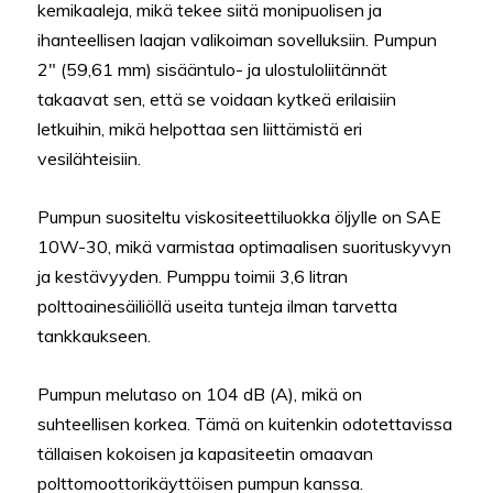
kemikaaleja, mikä tekee siitä monipuolisen ja
ihanteellisen laajan valikoiman sovelluksiin. Pumpun
2″ (59,61 mm) sisääntulo- ja ulostuloliitännät
takaavat sen, että se voidaan kytkeä erilaisiin
letkuihin, mikä helpottaa sen liittämistä eri
vesilähteisiin.
Pumpun suositeltu viskositeettiluokka öljylle on SAE
10W-30, mikä varmistaa optimaalisen suorituskyvyn
ja kestävyyden. Pumppu toimii 3,6 litran
polttoainesäiliöllä useita tunteja ilman tarvetta
tankkaukseen.
Pumpun melutaso on 104 dB (A), mikä on
suhteellisen korkea. Tämä on kuitenkin odotettavissa
tällaisen kokoisen ja kapasiteetin omaavan
polttomoottorikäyttöisen pumpun kanssa.