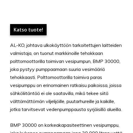
Katso tuote!
AL-KO, johtava ulkokäyttöön tarkoitettujen laitteiden
valmistaja, on tuonut markkinoille tehokkaan
polttomoottorilla toimivan vesipumpun, BMP 30000,
joka pystyy pumppaamaan suuria vesimääriä
tehokkaasti. Polttomoottorilla toimiva paras
vesipumppu on erinomainen ratkaisu paikoissa, joissa
sähköliitäntää ei ole saatavilla, mikä tekee siitä
välttämättömän viljelijöille, puutarhureille ja kaikille,
jotka tarvitsevat vedenpumppausta syrjäisillä alueilla.
BMP 30000 on korkeakapasiteettinen vesipumppu,
joka kykenee pumppaamaan jopa 30 000 litraa vettä