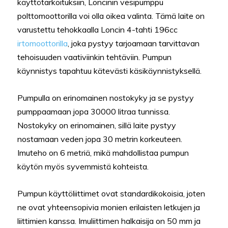
käyttötarkoituksiin, Loncinin vesipumppu
polttomoottorilla voi olla oikea valinta. Tämä laite on
varustettu tehokkaalla Loncin 4-tahti 196cc
irtomoottorilla
, joka pystyy tarjoamaan tarvittavan
tehoisuuden vaativiinkin tehtäviin. Pumpun
käynnistys tapahtuu kätevästi käsikäynnistyksellä.
Pumpulla on erinomainen nostokyky ja se pystyy
pumppaamaan jopa 30000 litraa tunnissa.
Nostokyky on erinomainen, sillä laite pystyy
nostamaan veden jopa 30 metrin korkeuteen.
Imuteho on 6 metriä, mikä mahdollistaa pumpun
käytön myös syvemmistä kohteista.
Pumpun käyttöliittimet ovat standardikokoisia, joten
ne ovat yhteensopivia monien erilaisten letkujen ja
liittimien kanssa. Imuliittimen halkaisija on 50 mm ja