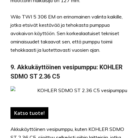
moottorin halkaisija on 127 mm.
Wilo TWI 5 306 EM on erinomainen valinta kaikille,
jotka etsivät kestävää ja tehokasta pumppua
avokaivon käyttöön. Sen korkealaatuiset tekniset
ominaisuudet takaavat sen, että pumppu toimii
tehokkaasti ja luotettavasti vuosien ajan.
9. Akkukäyttöinen vesipumppu: KOHLER
SDMO ST 2.36 C5
Katso tuote!
Akkukäyttöinen vesipumppu, kuten KOHLER SDMO
ST 2.36 C5, sijoittuu selkeästi niihin laitteisiin, jotka