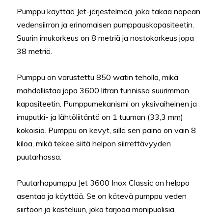
Pumppu käyttää Jet-järjestelmää, joka takaa nopean
vedensiirron ja erinomaisen pumppauskapasiteetin.
Suurin imukorkeus on 8 metriä ja nostokorkeus jopa
38 metriä.
Pumppu on varustettu 850 watin teholla, mikä
mahdollistaa jopa 3600 litran tunnissa suurimman
kapasiteetin. Pumppumekanismi on yksivaiheinen ja
imuputki- ja lähtöliitäntä on 1 tuuman (33,3 mm)
kokoisia. Pumppu on kevyt, sillä sen paino on vain 8
kiloa, mikä tekee siitä helpon siirrettävyyden
puutarhassa.
Puutarhapumppu Jet 3600 Inox Classic on helppo
asentaa ja käyttää. Se on kätevä pumppu veden
siirtoon ja kasteluun, joka tarjoaa monipuolisia