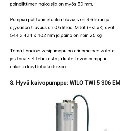
paineliittimen halkaisija on myös 50 mm.
Pumpun polttoainetankin tilavuus on 3,6 litraa ja
öljysäiliön tilavuus on 0,6 litraa. Mitat (PxLxK) ovat
544 x 424 x 402 mm ja paino on noin 25 kg.
Tämä Loncinin vesipumppu on erinomainen valinta,
jos tarvitset tehokasta ja luotettavaa pumppua
erilaisiin käyttötarkoituksiin.
8. Hyvä kaivopumppu: WILO TWI 5 306 EM