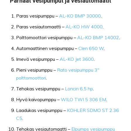
Parhaat vesipumput ja vesiautomaatit
Paras vesipumppu –
AL-KO BMP 30000
.
Paras vesiautomaatti –
AL-KO HW 4000
.
Polttomoottori vesipumppu –
AL-KO BMP 14002
.
Automaattinen vesipumppu –
Clen 650 W
.
Imevä vesipumppu –
AL-KO Jet 3600
.
Pieni vesipumppu –
Rato vesipumppu 3″
polttomoottori
.
Tehokas vesipumppu –
Loncin 6,5 hp
.
Hyvä kaivopumppu –
WILO TWI 5 306 EM
.
Laadukas vesipumppu –
KOHLER SDMO ST 2.36
C5
.
Tehokas vesiautomaatti –
Elpumps vesipumppu