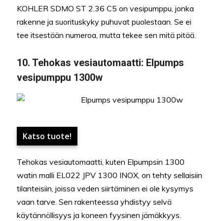
KOHLER SDMO ST 2.36 C5 on vesipumppu, jonka
rakenne ja suorituskyky puhuvat puolestaan. Se ei
tee itsestään numeroa, mutta tekee sen mitä pitää.
10. Tehokas vesiautomaatti: Elpumps
vesipumppu 1300w
Katso tuote!
Tehokas vesiautomaatti, kuten Elpumpsin 1300
watin malli EL022 JPV 1300 INOX, on tehty sellaisiin
tilanteisiin, joissa veden siirtäminen ei ole kysymys
vaan tarve. Sen rakenteessa yhdistyy selvä
käytännöllisyys ja koneen fyysinen jämäkkyys.