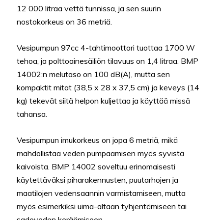
12 000 litraa vettä tunnissa, ja sen suurin
nostokorkeus on 36 metriä.
Vesipumpun 97cc 4-tahtimoottori tuottaa 1700 W
tehoa, ja polttoainesäiliön tilavuus on 1,4 litraa. BMP
14002:n melutaso on 100 dB(A), mutta sen
kompaktit mitat (38,5 x 28 x 37,5 cm) ja keveys (14
kg) tekevät siitä helpon kuljettaa ja käyttää missä
tahansa.
Vesipumpun imukorkeus on jopa 6 metriä, mikä
mahdollistaa veden pumpaamisen myös syvistä
kaivoista. BMP 14002 soveltuu erinomaisesti
käytettäväksi piharakennusten, puutarhojen ja
maatilojen vedensaannin varmistamiseen, mutta
myös esimerkiksi uima-altaan tyhjentämiseen tai
sadeveden keräämiseen.