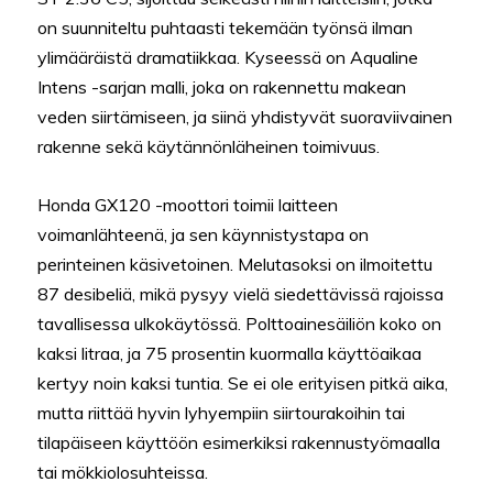
on suunniteltu puhtaasti tekemään työnsä ilman
ylimääräistä dramatiikkaa. Kyseessä on Aqualine
Intens -sarjan malli, joka on rakennettu makean
veden siirtämiseen, ja siinä yhdistyvät suoraviivainen
rakenne sekä käytännönläheinen toimivuus.
Honda GX120 -moottori toimii laitteen
voimanlähteenä, ja sen käynnistystapa on
perinteinen käsivetoinen. Melutasoksi on ilmoitettu
87 desibeliä, mikä pysyy vielä siedettävissä rajoissa
tavallisessa ulkokäytössä. Polttoainesäiliön koko on
kaksi litraa, ja 75 prosentin kuormalla käyttöaikaa
kertyy noin kaksi tuntia. Se ei ole erityisen pitkä aika,
mutta riittää hyvin lyhyempiin siirtourakoihin tai
tilapäiseen käyttöön esimerkiksi rakennustyömaalla
tai mökkiolosuhteissa.