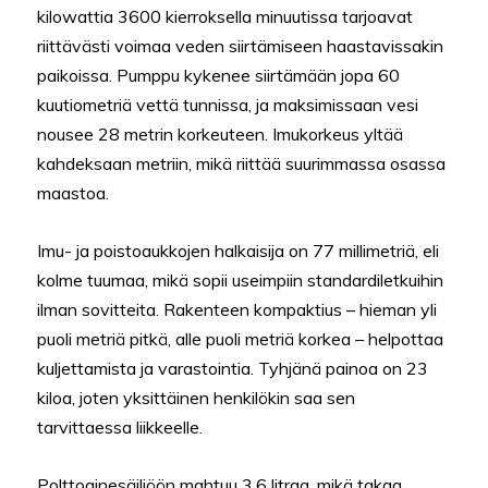
kilowattia 3600 kierroksella minuutissa tarjoavat
riittävästi voimaa veden siirtämiseen haastavissakin
paikoissa. Pumppu kykenee siirtämään jopa 60
kuutiometriä vettä tunnissa, ja maksimissaan vesi
nousee 28 metrin korkeuteen. Imukorkeus yltää
kahdeksaan metriin, mikä riittää suurimmassa osassa
maastoa.
Imu- ja poistoaukkojen halkaisija on 77 millimetriä, eli
kolme tuumaa, mikä sopii useimpiin standardiletkuihin
ilman sovitteita. Rakenteen kompaktius – hieman yli
puoli metriä pitkä, alle puoli metriä korkea – helpottaa
kuljettamista ja varastointia. Tyhjänä painoa on 23
kiloa, joten yksittäinen henkilökin saa sen
tarvittaessa liikkeelle.
Polttoainesäiliöön mahtuu 3,6 litraa, mikä takaa