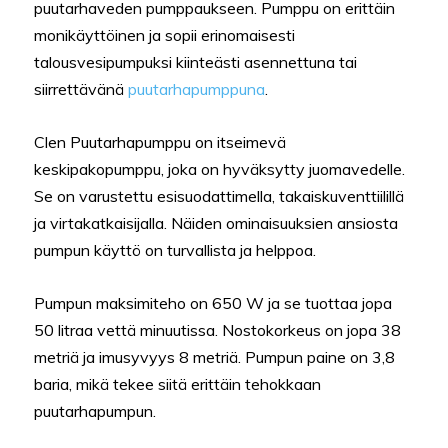
puutarhaveden pumppaukseen. Pumppu on erittäin
monikäyttöinen ja sopii erinomaisesti
talousvesipumpuksi kiinteästi asennettuna tai
siirrettävänä
puutarhapumppuna
.
Clen Puutarhapumppu on itseimevä
keskipakopumppu, joka on hyväksytty juomavedelle.
Se on varustettu esisuodattimella, takaiskuventtiilillä
ja virtakatkaisijalla. Näiden ominaisuuksien ansiosta
pumpun käyttö on turvallista ja helppoa.
Pumpun maksimiteho on 650 W ja se tuottaa jopa
50 litraa vettä minuutissa. Nostokorkeus on jopa 38
metriä ja imusyvyys 8 metriä. Pumpun paine on 3,8
baria, mikä tekee siitä erittäin tehokkaan
puutarhapumpun.