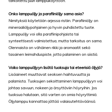
tarkoitettu juuri lamppukäyttöön.
Onko lamppuöljy ja parafiiniöljy sama asia?
Nimityksiä käytetään arjessa ristiin. Parafiiniöljy on
mineraaliöljypohjainen ja hyvin puhdistettu tuote.
Lamppuöljy voi olla parafiinipohjaista tai
synteettisesti valmistettua, mutta tarkoitus on sama.
Olennaista on vähäinen rikki ja aromaatit sekä
tasainen leimahduspiste, jotta palaminen on siistiä.
Voiko lamppuöljyyn lisätä tuoksuja tai eteerisiä öljyjä?
Lisäaineet muuttavat seoksen haihtuvuutta ja
palamista. Tuoksujen sekoittaminen lamppuöljyyn voi
johtaa savuun, nokeen ja ärsyttäviin höyryihin. Jos
tuoksua halutaan, sitä varten on omia höyryttimiä.
Öljylamppu kannattaa jättää valaisutehtäväänsä.