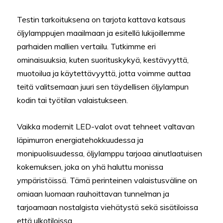
Testin tarkoituksena on tarjota kattava katsaus
öljylamppujen maailmaan ja esitellä lukijoillemme
parhaiden mallien vertailu. Tutkimme eri
ominaisuuksia, kuten suorituskykyä, kestävyyttä,
muotoilua ja käytettävyyttä, jotta voimme auttaa
teitä valitsemaan juuri sen täydellisen öljylampun
kodin tai työtilan valaistukseen.
Vaikka modernit LED-valot ovat tehneet valtavan
läpimurron energiatehokkuudessa ja
monipuolisuudessa, öljylamppu tarjoaa ainutlaatuisen
kokemuksen, joka on yhä haluttu monissa
ympäristöissä. Tämä perinteinen valaistusväline on
omiaan luomaan rauhoittavan tunnelman ja
tarjoamaan nostalgista viehätystä sekä sisätiloissa
että ulkotiloissa.