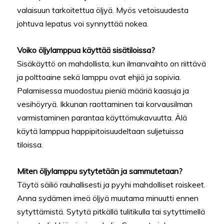
valaisuun tarkoitettua öljyä. Myös vetoisuudesta
johtuva lepatus voi synnyttää nokea.
Voiko öljylamppua käyttää sisätiloissa?
Sisäkäyttö on mahdollista, kun ilmanvaihto on riittävä
ja polttoaine sekä lamppu ovat ehjiä ja sopivia.
Palamisessa muodostuu pieniä määriä kaasuja ja
vesihöyryä. Ikkunan raottaminen tai korvausilman
varmistaminen parantaa käyttömukavuutta. Älä
käytä lamppua happipitoisuudeltaan suljetuissa
tiloissa.
Miten öljylamppu sytytetään ja sammutetaan?
Täytä säiliö rauhallisesti ja pyyhi mahdolliset roiskeet.
Anna sydämen imeä öljyä muutama minuutti ennen
sytyttämistä. Sytytä pitkällä tulitikulla tai sytyttimellä