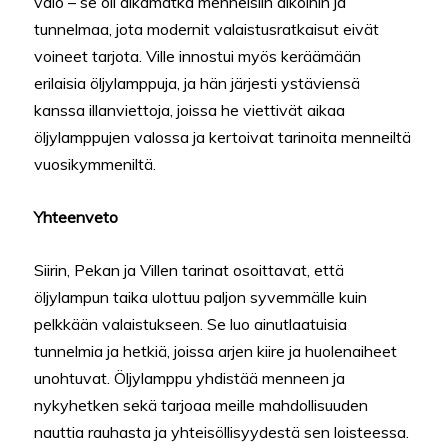
valo – se oli aikamatka menneisiin aikoihin ja
tunnelmaa, jota modernit valaistusratkaisut eivät
voineet tarjota. Ville innostui myös keräämään
erilaisia öljylamppuja, ja hän järjesti ystäviensä
kanssa illanviettoja, joissa he viettivät aikaa
öljylamppujen valossa ja kertoivat tarinoita menneiltä
vuosikymmeniltä.
Yhteenveto
Siirin, Pekan ja Villen tarinat osoittavat, että
öljylampun taika ulottuu paljon syvemmälle kuin
pelkkään valaistukseen. Se luo ainutlaatuisia
tunnelmia ja hetkiä, joissa arjen kiire ja huolenaiheet
unohtuvat. Öljylamppu yhdistää menneen ja
nykyhetken sekä tarjoaa meille mahdollisuuden
nauttia rauhasta ja yhteisöllisyydestä sen loisteessa.