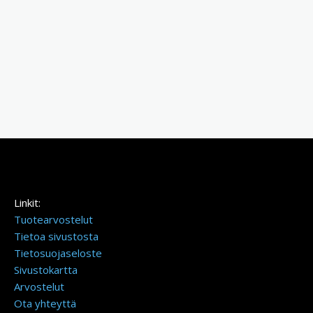
Linkit:
Tuotearvostelut
Tietoa sivustosta
Tietosuojaseloste
Sivustokartta
Arvostelut
Ota yhteyttä