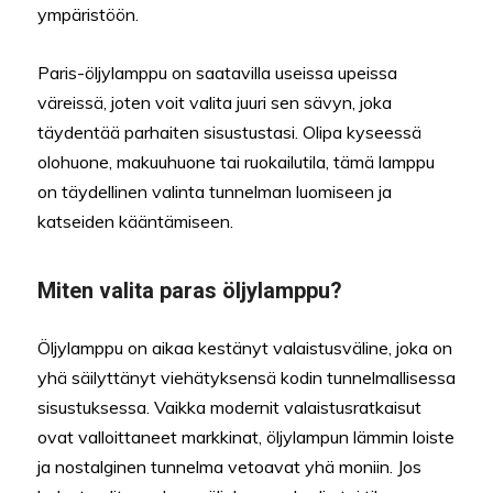
ympäristöön.
Paris-öljylamppu on saatavilla useissa upeissa
väreissä, joten voit valita juuri sen sävyn, joka
täydentää parhaiten sisustustasi. Olipa kyseessä
olohuone, makuuhuone tai ruokailutila, tämä lamppu
on täydellinen valinta tunnelman luomiseen ja
katseiden kääntämiseen.
Miten valita paras öljylamppu?
Öljylamppu on aikaa kestänyt valaistusväline, joka on
yhä säilyttänyt viehätyksensä kodin tunnelmallisessa
sisustuksessa. Vaikka modernit valaistusratkaisut
ovat valloittaneet markkinat, öljylampun lämmin loiste
ja nostalginen tunnelma vetoavat yhä moniin. Jos