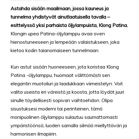
Astahda sisään maailmaan, jossa kauneus ja
tunnelma yhdistyvät ainutlaatuisella tavalla –
esittelyssä yksi parhaista öljylampuista, Klong Patina.
Klongin upea Patina-öljylamppu avaa oven
hienostuneeseen ja lempeään valaistukseen, joka
kietoo kodin taianomaiseen tunnelmaan.
Kun astut sisään huoneeseen, jota koristaa Klong
Patina -öljylamppu, huomaat välittömästi sen
elegantin muotoilun ja laadukkaan viimeistelyn. Voit
valita useista eri väreistä ja koosta, jotta löydät juuri
sinulle täydellisesti sopivan vaihtoehdon. Olipa
sisustuksesi moderni tai perinteinen, tämä
monipuolinen öljylamppu sulautuu saumattomasti
ympäristöönsä, luoden samalla silmää miellyttävän ja
harmonisen ilmapiirin.