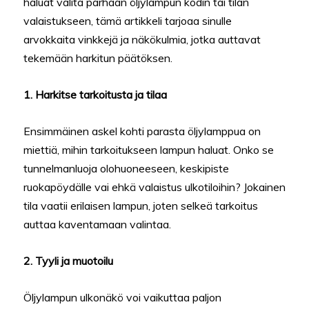
haluat valita parhaan öljylampun kodin tai tilan
valaistukseen, tämä artikkeli tarjoaa sinulle
arvokkaita vinkkejä ja näkökulmia, jotka auttavat
tekemään harkitun päätöksen.
1. Harkitse tarkoitusta ja tilaa
Ensimmäinen askel kohti parasta öljylamppua on
miettiä, mihin tarkoitukseen lampun haluat. Onko se
tunnelmanluoja olohuoneeseen, keskipiste
ruokapöydälle vai ehkä valaistus ulkotiloihin? Jokainen
tila vaatii erilaisen lampun, joten selkeä tarkoitus
auttaa kaventamaan valintaa.
2. Tyyli ja muotoilu
Öljylampun ulkonäkö voi vaikuttaa paljon