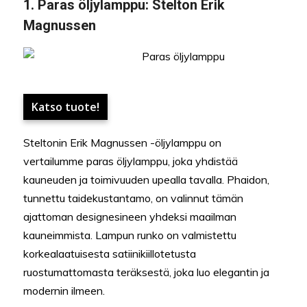
1.
Paras öljylamppu:
Stelton Erik
Magnussen
Katso tuote!
Steltonin Erik Magnussen -öljylamppu on
vertailumme paras öljylamppu, joka yhdistää
kauneuden ja toimivuuden upealla tavalla. Phaidon,
tunnettu taidekustantamo, on valinnut tämän
ajattoman designesineen yhdeksi maailman
kauneimmista. Lampun runko on valmistettu
korkealaatuisesta satiinikiillotetusta
ruostumattomasta teräksestä, joka luo elegantin ja
modernin ilmeen.