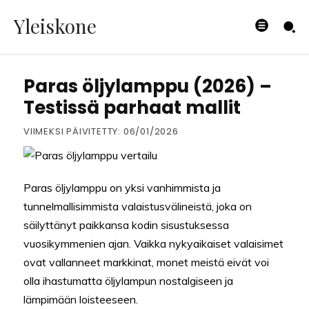
Yleiskone
VALAISTUS
Paras öljylamppu (2026) –
Testissä parhaat mallit
VIIMEKSI PÄIVITETTY:
06/01/2026
Paras öljylamppu on yksi vanhimmista ja
tunnelmallisimmista valaistusvälineistä, joka on
säilyttänyt paikkansa kodin sisustuksessa
vuosikymmenien ajan. Vaikka nykyaikaiset valaisimet
ovat vallanneet markkinat, monet meistä eivät voi
olla ihastumatta öljylampun nostalgiseen ja
lämpimään loisteeseen.