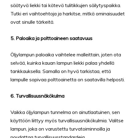
säätyvä liekki tai kätevä tulitikkujen säilytyspaikka.
Tutki eri vaihtoehtoja ja harkitse, mitkä ominaisuudet
ovat sinulle tärkeitä.
5. Paloaika ja polttoaineen saatavuus
Öljylampun paloaika vaihtelee malleittain, joten ota
selvää, kuinka kauan lampun liekki palaa yhdellä
tankkauksella. Samalla on hyvä tarkistaa, että
lampulle sopivaa polttoainetta on saatavilla helposti.
6. Turvallisuusnäkökulma
Vaikka öljylampun tunnelma on ainutlaatuinen, sen
käyttöön liittyy myös turvallisuusnäkökulmia. Valitse
lampun, joka on varustettu turvatoiminnoilla ja
noudattaa turvallisuusstandardeja.