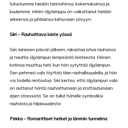
tutustumme heidän tarinoihinsa, kokemuksiinsa ja
kuulemme, miten öljylamppu on vaikuttanut heidän
arkeensa ja juhlaansa kehuvaan sävyyn.
Siiri – Rauhoittava loiste yössä
Siiri, kiireisen päivän jälkeen, rakastaa istua rauhassa
ja nauttia öljylampun lempeästä loisteesta. Hänen
kotinsa muuttuu heti, kun hän sytyttää öljylampun.
Sen pehmeä valo täyttää tilan rauhallisuudella, ja hän
voi todella rentoutua. Siiri kertoo, että öljylampun valo
on auttanut häntä rauhoittumaan ja irrottautumaan
arjen stressistä. Se on tullut hänelle symboliksi
rauhasta ja hiljaisuudesta.
Pekka – Romanttiset hetket ja lämmin tunnelma