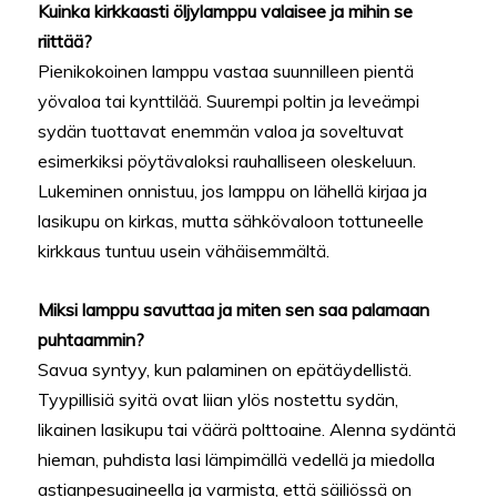
Kuinka kirkkaasti öljylamppu valaisee ja mihin se
riittää?
Pienikokoinen lamppu vastaa suunnilleen pientä
yövaloa tai kynttilää. Suurempi poltin ja leveämpi
sydän tuottavat enemmän valoa ja soveltuvat
esimerkiksi pöytävaloksi rauhalliseen oleskeluun.
Lukeminen onnistuu, jos lamppu on lähellä kirjaa ja
lasikupu on kirkas, mutta sähkövaloon tottuneelle
kirkkaus tuntuu usein vähäisemmältä.
Miksi lamppu savuttaa ja miten sen saa palamaan
puhtaammin?
Savua syntyy, kun palaminen on epätäydellistä.
Tyypillisiä syitä ovat liian ylös nostettu sydän,
likainen lasikupu tai väärä polttoaine. Alenna sydäntä
hieman, puhdista lasi lämpimällä vedellä ja miedolla
astianpesuaineella ja varmista, että säiliössä on