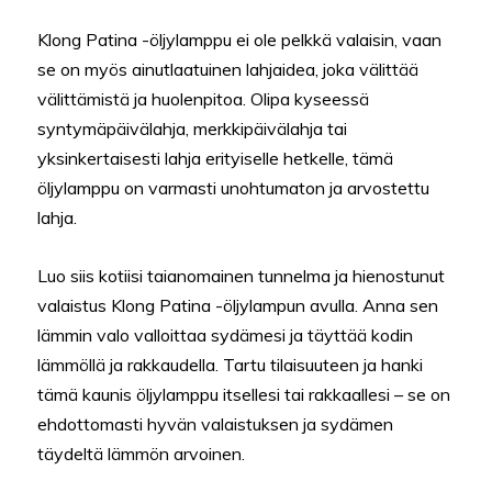
Klong Patina -öljylamppu ei ole pelkkä valaisin, vaan
se on myös ainutlaatuinen lahjaidea, joka välittää
välittämistä ja huolenpitoa. Olipa kyseessä
syntymäpäivälahja, merkkipäivälahja tai
yksinkertaisesti lahja erityiselle hetkelle, tämä
öljylamppu on varmasti unohtumaton ja arvostettu
lahja.
Luo siis kotiisi taianomainen tunnelma ja hienostunut
valaistus Klong Patina -öljylampun avulla. Anna sen
lämmin valo valloittaa sydämesi ja täyttää kodin
lämmöllä ja rakkaudella. Tartu tilaisuuteen ja hanki
tämä kaunis öljylamppu itsellesi tai rakkaallesi – se on
ehdottomasti hyvän valaistuksen ja sydämen
täydeltä lämmön arvoinen.