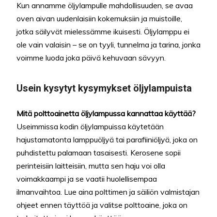
Kun annamme öljylampulle mahdollisuuden, se avaa
oven aivan uudenlaisiin kokemuksiin ja muistoille,
jotka säilyvät mielessämme ikuisesti. Öljylamppu ei
ole vain valaisin – se on tyyli, tunnelma ja tarina, jonka
voimme luoda joka päivä kehuvaan sävyyn.
Usein kysytyt kysymykset öljylampuista
Mitä polttoainetta öljylampussa kannattaa käyttää?
Useimmissa kodin öljylampuissa käytetään
hajustamatonta lamppuöljyä tai parafiiniöljyä, joka on
puhdistettu palamaan tasaisesti. Kerosene sopii
perinteisiin laitteisiin, mutta sen haju voi olla
voimakkaampi ja se vaatii huolellisempaa
ilmanvaihtoa. Lue aina polttimen ja säiliön valmistajan
ohjeet ennen täyttöä ja valitse polttoaine, joka on