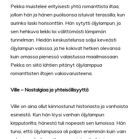
Pekka muistelee erityisesti yhtä romanttista iltaa,
jolloin hän ja hänen puolisonsa istuivat terassilla, kun
aurinko laski horisonttiin. Hän sytytti öljylampun, ja
sen hehkuva liekki loi välittömästi lämpimän
tunnelman. Heidän keskustelunsa soljui keveästi
öljylampun valossa, ja he kokivat hetken olevansa
kuin omassa pienessä valaistussa maailmassaan.
Pekka on siitä lähtien pitänyt öljylamppua
romanttisten iltojen vakiovarusteena.
Ville – Nostalgiaa ja yhteisöllisyyttä
Ville on aina ollut kiinnostunut historiasta ja vanhoista
esineistä. Kun hän löysi vanhan öljylampun
kirpputorilta, hänestä tuli nopeasti sen lumoissa. Hän
tunsi, että öljylampussa oli paljon enemmän kuin vain