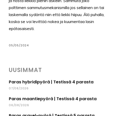
ja nosta liekkiä pienin askelin. Sammuta joko
polttimen sammutusmekanismilla jos sellainen on tai
laskemalla sydäntä niin että liekki hiipuu. Älä puhalla,
koska se voi levittää nokea ja kuumentaa lasin
epätasaisesti.
05/05/2024
UUSIMMAT
Paras hybridipyörä | Testissä 4 parasta
07/08/2026
Paras maantiepyörä | Testissä 4 parasta
06/08/2026
Paras gravel-pyörä | Testissä 5 parasta