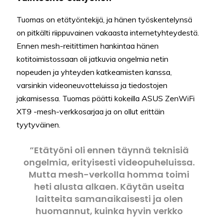
Tuomas on etätyöntekijä, ja hänen työskentelynsä
on pitkälti riippuvainen vakaasta internetyhteydestä.
Ennen mesh-reitittimen hankintaa hänen
kotitoimistossaan oli jatkuvia ongelmia netin
nopeuden ja yhteyden katkeamisten kanssa,
varsinkin videoneuvotteluissa ja tiedostojen
jakamisessa. Tuomas päätti kokeilla ASUS ZenWiFi
XT9 -mesh-verkkosarjaa ja on ollut erittäin
tyytyväinen.
”Etätyöni oli ennen täynnä teknisiä
ongelmia, erityisesti videopuheluissa.
Mutta mesh-verkolla homma toimi
heti alusta alkaen. Käytän useita
laitteita samanaikaisesti ja olen
huomannut, kuinka hyvin verkko