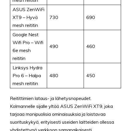
ASUS ZenWiFi
XT9 – Hyvä
730
690
mesh reititin
Google Nest
Wifi Pro – Wifi
490
460
6e mesh
reititin
Linksys Hydra
Pro 6 – Halpa
480
450
mesh reititin
Reitittimien lataus- ja lähetysnopeudet.
Kolmannelle sijalle yltää ASUS ZenWiFi XT9, joka
tarjoaa monipuolisia ominaisuuksia ja loistavaa
suorituskykyä, erityisesti useiden laitteiden ollessa
yhdistettynä verkkoon samanaikaisesti.