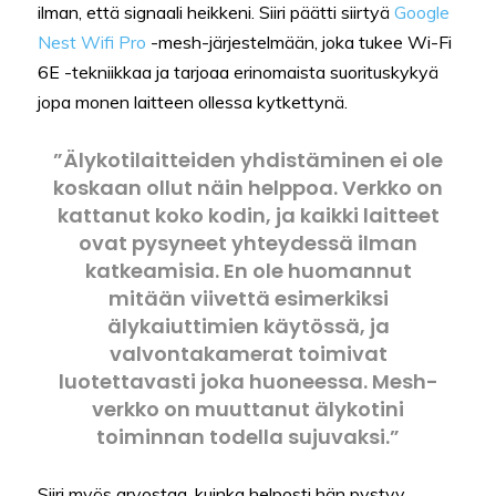
ilman, että signaali heikkeni. Siiri päätti siirtyä
Google
Nest Wifi Pro
-mesh-järjestelmään, joka tukee Wi-Fi
6E -tekniikkaa ja tarjoaa erinomaista suorituskykyä
jopa monen laitteen ollessa kytkettynä.
”Älykotilaitteiden yhdistäminen ei ole
koskaan ollut näin helppoa. Verkko on
kattanut koko kodin, ja kaikki laitteet
ovat pysyneet yhteydessä ilman
katkeamisia. En ole huomannut
mitään viivettä esimerkiksi
älykaiuttimien käytössä, ja
valvontakamerat toimivat
luotettavasti joka huoneessa. Mesh-
verkko on muuttanut älykotini
toiminnan todella sujuvaksi.”
Siiri myös arvostaa, kuinka helposti hän pystyy