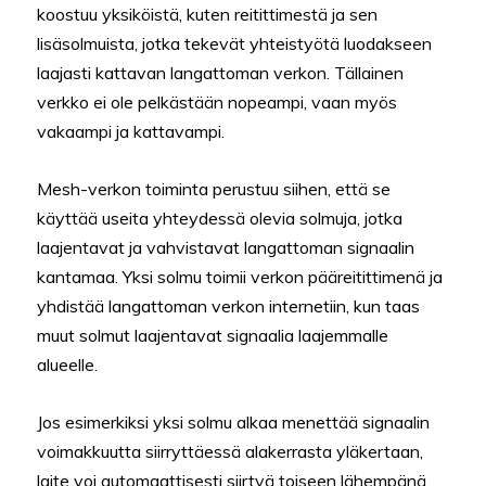
koostuu yksiköistä, kuten reitittimestä ja sen
lisäsolmuista, jotka tekevät yhteistyötä luodakseen
laajasti kattavan langattoman verkon. Tällainen
verkko ei ole pelkästään nopeampi, vaan myös
vakaampi ja kattavampi.
Mesh-verkon toiminta perustuu siihen, että se
käyttää useita yhteydessä olevia solmuja, jotka
laajentavat ja vahvistavat langattoman signaalin
kantamaa. Yksi solmu toimii verkon pääreitittimenä ja
yhdistää langattoman verkon internetiin, kun taas
muut solmut laajentavat signaalia laajemmalle
alueelle.
Jos esimerkiksi yksi solmu alkaa menettää signaalin
voimakkuutta siirryttäessä alakerrasta yläkertaan,
laite voi automaattisesti siirtyä toiseen lähempänä