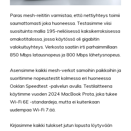
Paras mesh-reititin varmistaa, että nettiyhteys toimii
saumattomasti joka huoneessa. Testasimme viisi
suosituinta mallia 195-neliöisessä kaksikerroksisessa
omakotitalossa, jossa käytössä oli gigabitin
valokuituyhteys. Verkosta saatiin irti parhaimmillaan
850 Mbps latausnopeus ja 800 Mbps lähetysnopeus.
Asensimme kaikki mesh-verkot samoihin paikkoihin ja
suoritimme nopeustestit kolmessa eri huoneessa
Ooklan Speedtest -palvelun avulla. Testilaitteena
käytimme vuoden 2024 MacBook Prota, joka tukee
Wi-Fi 6E -standardeja, mutta ei kuitenkaan
uudempaa Wi-Fi 7:ää.
Kirjasimme kaikki tulokset jutun lopusta löytyvään