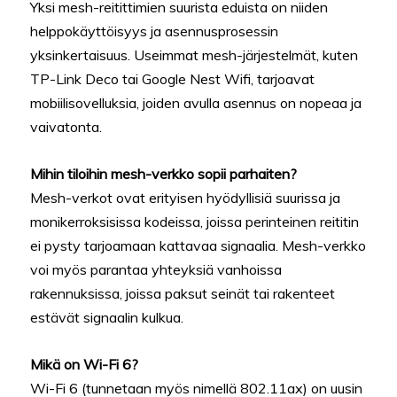
Yksi mesh-reitittimien suurista eduista on niiden
helppokäyttöisyys ja asennusprosessin
yksinkertaisuus. Useimmat mesh-järjestelmät, kuten
TP-Link Deco tai Google Nest Wifi, tarjoavat
mobiilisovelluksia, joiden avulla asennus on nopeaa ja
vaivatonta.
Mihin tiloihin mesh-verkko sopii parhaiten?
Mesh-verkot ovat erityisen hyödyllisiä suurissa ja
monikerroksisissa kodeissa, joissa perinteinen reititin
ei pysty tarjoamaan kattavaa signaalia. Mesh-verkko
voi myös parantaa yhteyksiä vanhoissa
rakennuksissa, joissa paksut seinät tai rakenteet
estävät signaalin kulkua.
Mikä on Wi-Fi 6?
Wi-Fi 6 (tunnetaan myös nimellä 802.11ax) on uusin