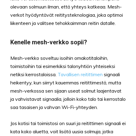
olevaan solmuun ilman, että yhteys katkeaa. Mesh-
verkot hyödyntävät reititysteknologiaa, joka optimoi
liikenteen ja valitsee tehokkaimman reitin datalle.
Kenelle mesh-verkko sopii?
Mesh-verkko soveltuu isoihin omakotitaloihin,
toimistoihin tai esimerkiksi talonyhtiön yhteiseksi
netiksi kerrostaloissa.
Tavallisen reitittimen
signaali
heikentyy, kun siirryt kauemmas reitittimestä, mutta
mesh-verkossa sen sijaan useat solmut laajentavat
ja vahvistavat signaalia, jolloin koko talo tai kerrostalo
saa tasaisen ja vahvan Wi-Fi-yhteyden.
Jos kotisi tai toimistosi on suuri ja reitittimen signaali ei
kata koko aluetta, voit lisätä uusia solmuja, jotka