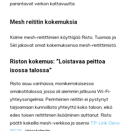
parantavat verkon kattavuutta.
Mesh reititin kokemuksia
Kolme mesh-reitittimien käyttäjää Risto, Tuomas ja
Siiri jakavat omat kokemuksensa mesh-reitittimistä.
Riston kokemus: ”Loistavaa peittoa
isossa talossa”
Risto asuu vanhassa, monikerroksisessa
omakotitalossa, jossa oli aiemmin jatkuvia Wi-Fi-
yhteysongelmia. Perinteinen reititin ei pystynyt
tarjoamaan kunnollista yhteyttä koko taloon, eikä
edes toisen reitittimen lisääminen auttanut. Risto
päätti kokeilla mesh-verkkoa ja asensi
TP-Link Deco
BE25
-järjestelmän.