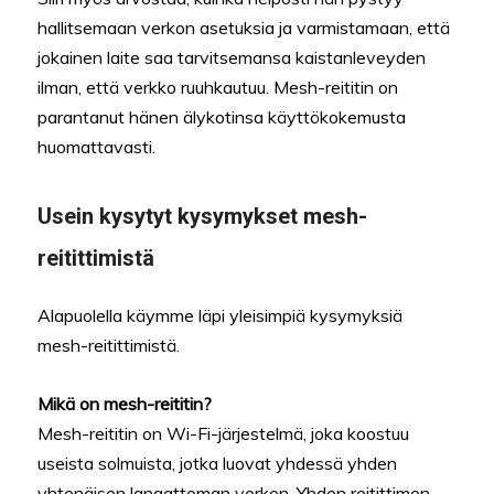
hallitsemaan verkon asetuksia ja varmistamaan, että
jokainen laite saa tarvitsemansa kaistanleveyden
ilman, että verkko ruuhkautuu. Mesh-reititin on
parantanut hänen älykotinsa käyttökokemusta
huomattavasti.
Usein kysytyt kysymykset mesh-
reitittimistä
Alapuolella käymme läpi yleisimpiä kysymyksiä
mesh-reitittimistä.
Mikä on mesh-reititin?
Mesh-reititin on Wi-Fi-järjestelmä, joka koostuu
useista solmuista, jotka luovat yhdessä yhden
yhtenäisen langattoman verkon. Yhden reitittimen