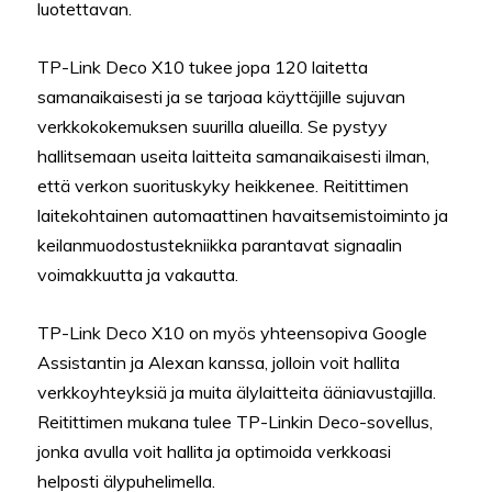
luotettavan.
TP-Link Deco X10 tukee jopa 120 laitetta
samanaikaisesti ja se tarjoaa käyttäjille sujuvan
verkkokokemuksen suurilla alueilla. Se pystyy
hallitsemaan useita laitteita samanaikaisesti ilman,
että verkon suorituskyky heikkenee. Reitittimen
laitekohtainen automaattinen havaitsemistoiminto ja
keilanmuodostustekniikka parantavat signaalin
voimakkuutta ja vakautta.
TP-Link Deco X10 on myös yhteensopiva Google
Assistantin ja Alexan kanssa, jolloin voit hallita
verkkoyhteyksiä ja muita älylaitteita ääniavustajilla.
Reitittimen mukana tulee TP-Linkin Deco-sovellus,
jonka avulla voit hallita ja optimoida verkkoasi
helposti älypuhelimella.