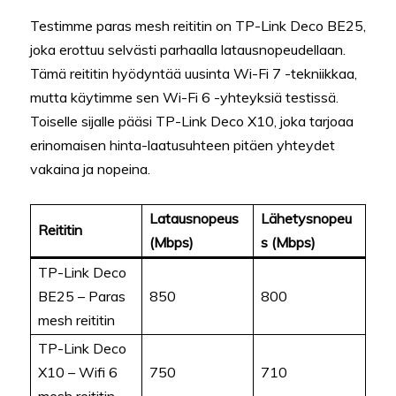
Testimme paras mesh reititin on TP-Link Deco BE25,
joka erottuu selvästi parhaalla latausnopeudellaan.
Tämä reititin hyödyntää uusinta Wi-Fi 7 -tekniikkaa,
mutta käytimme sen Wi-Fi 6 -yhteyksiä testissä.
Toiselle sijalle pääsi TP-Link Deco X10, joka tarjoaa
erinomaisen hinta-laatusuhteen pitäen yhteydet
vakaina ja nopeina.
Latausnopeus
Lähetysnopeu
Reititin
(Mbps)
s (Mbps)
TP-Link Deco
BE25 – Paras
850
800
mesh reititin
TP-Link Deco
X10 – Wifi 6
750
710
mesh reititin