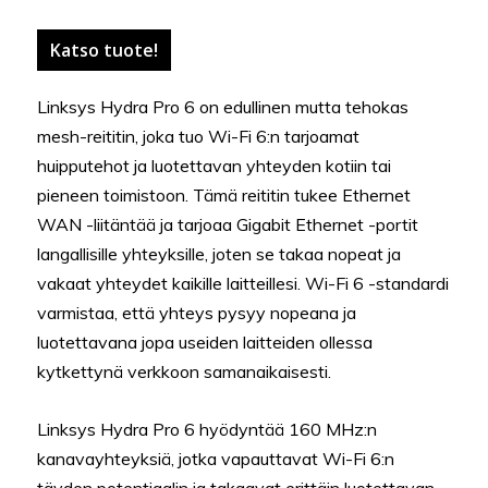
Katso tuote!
Linksys Hydra Pro 6 on edullinen mutta tehokas
mesh-reititin, joka tuo Wi-Fi 6:n tarjoamat
huipputehot ja luotettavan yhteyden kotiin tai
pieneen toimistoon. Tämä reititin tukee Ethernet
WAN -liitäntää ja tarjoaa Gigabit Ethernet -portit
langallisille yhteyksille, joten se takaa nopeat ja
vakaat yhteydet kaikille laitteillesi. Wi-Fi 6 -standardi
varmistaa, että yhteys pysyy nopeana ja
luotettavana jopa useiden laitteiden ollessa
kytkettynä verkkoon samanaikaisesti.
Linksys Hydra Pro 6 hyödyntää 160 MHz:n
kanavayhteyksiä, jotka vapauttavat Wi-Fi 6:n
täyden potentiaalin ja takaavat erittäin luotettavan