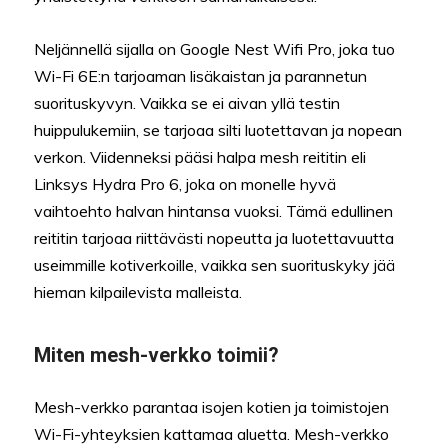
Neljännellä sijalla on Google Nest Wifi Pro, joka tuo
Wi-Fi 6E:n tarjoaman lisäkaistan ja parannetun
suorituskyvyn. Vaikka se ei aivan yllä testin
huippulukemiin, se tarjoaa silti luotettavan ja nopean
verkon. Viidenneksi pääsi halpa mesh reititin eli
Linksys Hydra Pro 6, joka on monelle hyvä
vaihtoehto halvan hintansa vuoksi. Tämä edullinen
reititin tarjoaa riittävästi nopeutta ja luotettavuutta
useimmille kotiverkoille, vaikka sen suorituskyky jää
hieman kilpailevista malleista.
Miten mesh-verkko toimii?
Mesh-verkko parantaa isojen kotien ja toimistojen
Wi-Fi-yhteyksien kattamaa aluetta. Mesh-verkko