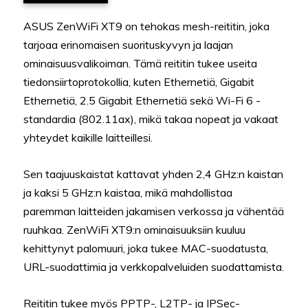
ASUS ZenWiFi XT9 on tehokas mesh-reititin, joka
tarjoaa erinomaisen suorituskyvyn ja laajan
ominaisuusvalikoiman. Tämä reititin tukee useita
tiedonsiirtoprotokollia, kuten Ethernetiä, Gigabit
Ethernetiä, 2.5 Gigabit Ethernetiä sekä Wi-Fi 6 -
standardia (802.11ax), mikä takaa nopeat ja vakaat
yhteydet kaikille laitteillesi.
Sen taajuuskaistat kattavat yhden 2,4 GHz:n kaistan
ja kaksi 5 GHz:n kaistaa, mikä mahdollistaa
paremman laitteiden jakamisen verkossa ja vähentää
ruuhkaa. ZenWiFi XT9:n ominaisuuksiin kuuluu
kehittynyt palomuuri, joka tukee MAC-suodatusta,
URL-suodattimia ja verkkopalveluiden suodattamista.
Reititin tukee myös PPTP-, L2TP- ja IPSec-