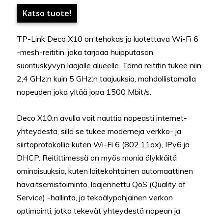
Katso tuote!
TP-Link Deco X10 on tehokas ja luotettava Wi-Fi 6
-mesh-reititin, joka tarjoaa huipputason
suorituskyvyn laajalle alueelle. Tämä reititin tukee niin
2,4 GHz:n kuin 5 GHz:n taajuuksia, mahdollistamalla
nopeuden joka yltää jopa 1500 Mbit/s.
Deco X10:n avulla voit nauttia nopeasti internet-
yhteydestä, sillä se tukee moderneja verkko- ja
siirtoprotokollia kuten Wi-Fi 6 (802.11ax), IPv6 ja
DHCP. Reitittimessä on myös monia älykkäitä
ominaisuuksia, kuten laitekohtainen automaattinen
havaitsemistoiminto, laajennettu QoS (Quality of
Service) -hallinta, ja tekoälypohjainen verkon
optimointi, jotka tekevät yhteydestä nopean ja