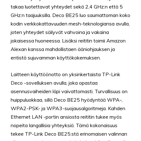
takaa luotettavat yhteydet sekä 2,4 GHz:n että 5
GHz:n taajuuksilla. Deco BE25 luo saumattoman koko
kodin verkkokattavuuden mesh-teknologiansa avulla,
joten yhteydet säilyvät vahvoina ja vakaina
jokaisessa huoneessa. Lisäksi reititin toimii Amazon
Alexan kanssa mahdollistaen ääniohjauksen ja
entistä sujuvamman käyttökokemuksen.
Laitteen käyttöönotto on yksinkertaista TP-Link
Deco -sovelluksen avulla, joka opastaa
asennusvaiheiden läpi vaivattomasti. Turvallisuus on
huippuluokkaa, sillä Deco BE25 hyödyntää WPA-,
WPA2-PSK- ja WPA3-suojausalgoritmeja. Kahden
Ethernet LAN -portin ansiosta reititin tukee myös
nopeita langallisia yhteyksiä. Tämä kokonaisuus
tekee TP-Link Deco BE25:stä erinomaisen valinnan