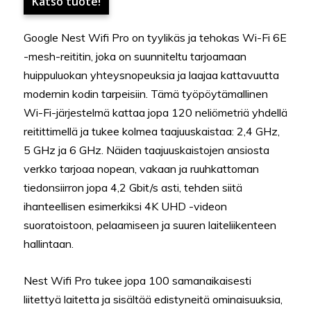
Katso tuote!
Google Nest Wifi Pro on tyylikäs ja tehokas Wi-Fi 6E
-mesh-reititin, joka on suunniteltu tarjoamaan
huippuluokan yhteysnopeuksia ja laajaa kattavuutta
modernin kodin tarpeisiin. Tämä työpöytämallinen
Wi-Fi-järjestelmä kattaa jopa 120 neliömetriä yhdellä
reitittimellä ja tukee kolmea taajuuskaistaa: 2,4 GHz,
5 GHz ja 6 GHz. Näiden taajuuskaistojen ansiosta
verkko tarjoaa nopean, vakaan ja ruuhkattoman
tiedonsiirron jopa 4,2 Gbit/s asti, tehden siitä
ihanteellisen esimerkiksi 4K UHD -videon
suoratoistoon, pelaamiseen ja suuren laiteliikenteen
hallintaan.
Nest Wifi Pro tukee jopa 100 samanaikaisesti
liitettyä laitetta ja sisältää edistyneitä ominaisuuksia,