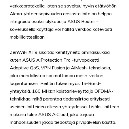
verkkoprotokollia, joten se soveltuu hyvin etätyöhön.
Alexa-yhteensopivuuden ansiosta laite on helppo
integroida osaksi älykotia ja ASUS Router -
sovelluksella käyttäjä voi hallita verkkoa kätevästi
mobiililaitteellaan.
ZenWiFi XT9 sisältää kehittyneitä ominaisuuksia,
kuten ASUS AiProtection Pro -turvapaketti,
Adaptive QoS, VPN Fusion ja AiMesh-teknologia,
joka mahdollistaa saumattoman mesh-verkon
laajentamisen. Reititin tukee myös Tri-Band-
yhteyksiä, 160 MHz:n kaistanleveyttä ja OFDMA-
tekniikkaa, mikä parantaa tiedonsiirtoa erityisesti
useiden laitteiden ollessa yhteydessä. Lisäksi laitteen
mukana tulee ASUS AiCloud, joka tarjoaa
mahdollisuuden jakaa tiedostoja pilvipalvelun kautta.