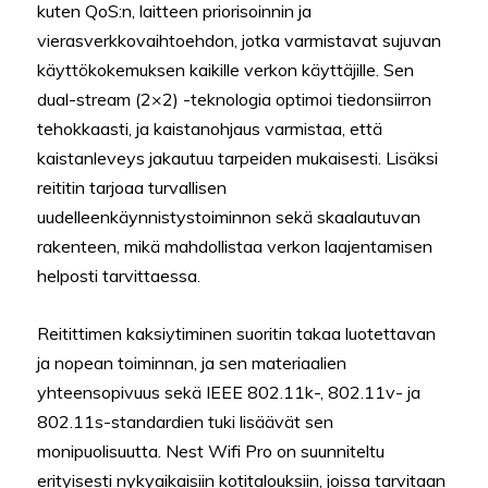
kuten QoS:n, laitteen priorisoinnin ja
vierasverkkovaihtoehdon, jotka varmistavat sujuvan
käyttökokemuksen kaikille verkon käyttäjille. Sen
dual-stream (2×2) -teknologia optimoi tiedonsiirron
tehokkaasti, ja kaistanohjaus varmistaa, että
kaistanleveys jakautuu tarpeiden mukaisesti. Lisäksi
reititin tarjoaa turvallisen
uudelleenkäynnistystoiminnon sekä skaalautuvan
rakenteen, mikä mahdollistaa verkon laajentamisen
helposti tarvittaessa.
Reitittimen kaksiytiminen suoritin takaa luotettavan
ja nopean toiminnan, ja sen materiaalien
yhteensopivuus sekä IEEE 802.11k-, 802.11v- ja
802.11s-standardien tuki lisäävät sen
monipuolisuutta. Nest Wifi Pro on suunniteltu
erityisesti nykyaikaisiin kotitalouksiin, joissa tarvitaan