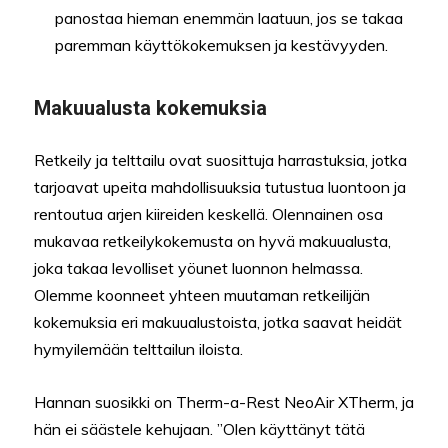
panostaa hieman enemmän laatuun, jos se takaa
paremman käyttökokemuksen ja kestävyyden.
Makuualusta kokemuksia
Retkeily ja telttailu ovat suosittuja harrastuksia, jotka
tarjoavat upeita mahdollisuuksia tutustua luontoon ja
rentoutua arjen kiireiden keskellä. Olennainen osa
mukavaa retkeilykokemusta on hyvä makuualusta,
joka takaa levolliset yöunet luonnon helmassa.
Olemme koonneet yhteen muutaman retkeilijän
kokemuksia eri makuualustoista, jotka saavat heidät
hymyilemään telttailun iloista.
Hannan suosikki on Therm-a-Rest NeoAir XTherm, ja
hän ei säästele kehujaan. ”Olen käyttänyt tätä