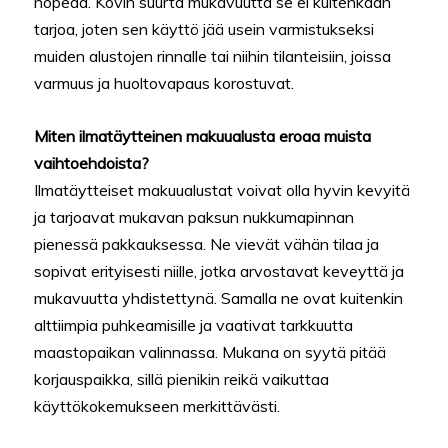
nopeaa. Kovin suurta mukavuutta se ei kuitenkaan
tarjoa, joten sen käyttö jää usein varmistukseksi
muiden alustojen rinnalle tai niihin tilanteisiin, joissa
varmuus ja huoltovapaus korostuvat.
Miten ilmatäytteinen makuualusta eroaa muista
vaihtoehdoista?
Ilmatäytteiset makuualustat voivat olla hyvin kevyitä
ja tarjoavat mukavan paksun nukkumapinnan
pienessä pakkauksessa. Ne vievät vähän tilaa ja
sopivat erityisesti niille, jotka arvostavat keveyttä ja
mukavuutta yhdistettynä. Samalla ne ovat kuitenkin
alttiimpia puhkeamisille ja vaativat tarkkuutta
maastopaikan valinnassa. Mukana on syytä pitää
korjauspaikka, sillä pienikin reikä vaikuttaa
käyttökokemukseen merkittävästi.