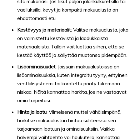
sitä mukanasi. Jos liikut paljon jalankulkuretkillä tai
vaelluksilla, kevyt ja kompakti makuualusta on
ehdottomasti etu.
Kestävyys ja materiaalit
: Valitse makuualusta, joka
on valmistettu kestävistä ja laadukkaista
materiaaleista. Tällöin voit luottaa siihen, että se
kestää käyttöä ja säilyttää muotonsa pidempään.
Lisäominaisuudet
: Joissain makuualustoissa on
lisäominaisuuksia, kuten integroitu tyyny, erityinen
venttiilisysteemi tai korotettu pääty tukemaan
niskaa. Näitä kannattaa harkita, jos ne vastaavat
omia tarpeitasi.
Hinta ja laatu
: Viimeisenä muttei vähäisimpänä,
harkitse makuualustan hintaa suhteessa sen
tarjoamaan laatuun ja ominaisuuksiin. Vaikka
halvempi vaihtoehto voi houkutella, kannattaa