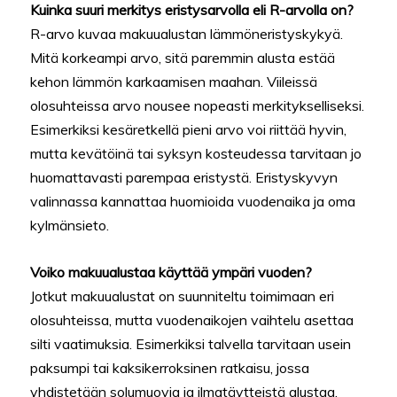
Kuinka suuri merkitys eristysarvolla eli R-arvolla on?
R-arvo kuvaa makuualustan lämmöneristyskykyä.
Mitä korkeampi arvo, sitä paremmin alusta estää
kehon lämmön karkaamisen maahan. Viileissä
olosuhteissa arvo nousee nopeasti merkitykselliseksi.
Esimerkiksi kesäretkellä pieni arvo voi riittää hyvin,
mutta kevätöinä tai syksyn kosteudessa tarvitaan jo
huomattavasti parempaa eristystä. Eristyskyvyn
valinnassa kannattaa huomioida vuodenaika ja oma
kylmänsieto.
Voiko makuualustaa käyttää ympäri vuoden?
Jotkut makuualustat on suunniteltu toimimaan eri
olosuhteissa, mutta vuodenaikojen vaihtelu asettaa
silti vaatimuksia. Esimerkiksi talvella tarvitaan usein
paksumpi tai kaksikerroksinen ratkaisu, jossa
yhdistetään solumuovia ja ilmatäytteistä alustaa.