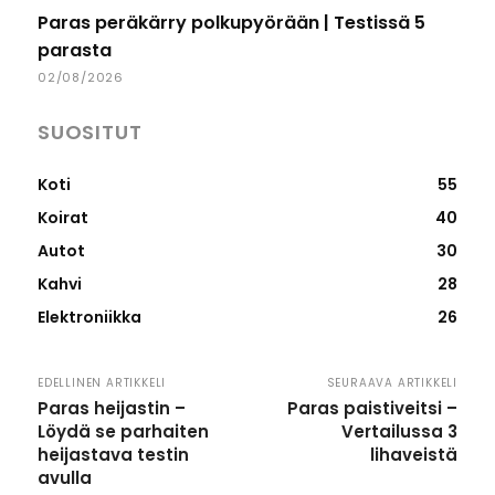
Paras peräkärry polkupyörään | Testissä 5
parasta
02/08/2026
SUOSITUT
Koti
55
Koirat
40
Autot
30
Kahvi
28
Elektroniikka
26
EDELLINEN ARTIKKELI
SEURAAVA ARTIKKELI
Paras heijastin –
Paras paistiveitsi –
Löydä se parhaiten
Vertailussa 3
heijastava testin
lihaveistä
avulla