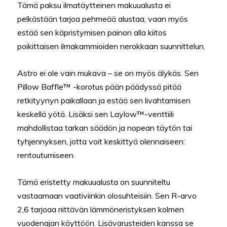
Tämä paksu ilmatäytteinen makuualusta ei
pelkästään tarjoa pehmeää alustaa, vaan myös
estää sen käpristymisen painon alla kiitos
poikittaisen ilmakammioiden nerokkaan suunnittelun.
Astro ei ole vain mukava – se on myös älykäs. Sen
Pillow Baffle™ -korotus pään päädyssä pitää
retkityynyn paikallaan ja estää sen livahtamisen
keskellä yötä. Lisäksi sen Laylow™-venttiili
mahdollistaa tarkan säädön ja nopean täytön tai
tyhjennyksen, jotta voit keskittyä olennaiseen:
rentoutumiseen.
Tämä eristetty makuualusta on suunniteltu
vastaamaan vaativiinkin olosuhteisiin. Sen R-arvo
2,6 tarjoaa riittävän lämmöneristyksen kolmen
vuodenajan käyttöön. Lisävarusteiden kanssa se