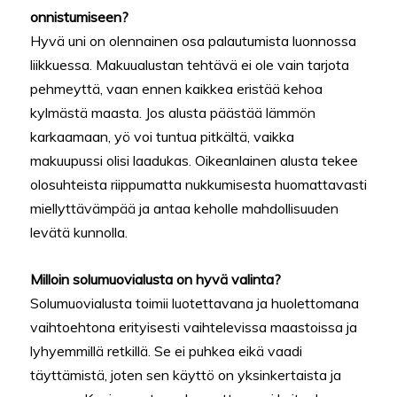
onnistumiseen?
Hyvä uni on olennainen osa palautumista luonnossa
liikkuessa. Makuualustan tehtävä ei ole vain tarjota
pehmeyttä, vaan ennen kaikkea eristää kehoa
kylmästä maasta. Jos alusta päästää lämmön
karkaamaan, yö voi tuntua pitkältä, vaikka
makuupussi olisi laadukas. Oikeanlainen alusta tekee
olosuhteista riippumatta nukkumisesta huomattavasti
miellyttävämpää ja antaa keholle mahdollisuuden
levätä kunnolla.
Milloin solumuovialusta on hyvä valinta?
Solumuovialusta toimii luotettavana ja huolettomana
vaihtoehtona erityisesti vaihtelevissa maastoissa ja
lyhyemmillä retkillä. Se ei puhkea eikä vaadi
täyttämistä, joten sen käyttö on yksinkertaista ja