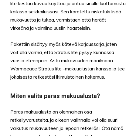
lite kestää kovaa käyttöä ja antaa sinulle luottamusta
kaikissa seikkailuissasi. Sen korotettu niskatuki lisää
mukavuutta ja tukea, varmistaen että heräät
virkeänä ja valmiina uusiin haasteisiin.
Pakettiin sisältyy myös kätevä korjaussarja, joten
voit olla varma, että Stratus lite pysyy kunnossa
vuosia eteenpäin. Astu mukavuuden maailmaan
Warmpeace Stratus lite -makuualustan kanssa ja tee
jokaisesta retkestäsi ikimuistoinen kokemus.
Miten valita paras makuualusta?
Paras makuualusta on olennainen osa
retkeilyvarusteita, ja oikean valinnalla voi olla suuri
vaikutus mukavuuteen ja lepoon retkelläsi. Ota nämä