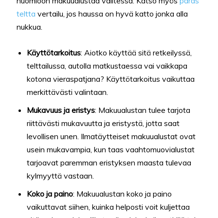
huomioon makuualustaa valitessa. Katso myös
paras
teltta
vertailu, jos haussa on hyvä katto jonka alla
nukkua.
Käyttötarkoitus
: Aiotko käyttää sitä retkeilyssä,
telttailussa, autolla matkustaessa vai vaikkapa
kotona vieraspatjana? Käyttötarkoitus vaikuttaa
merkittävästi valintaan.
Mukavuus ja eristys
: Makuualustan tulee tarjota
riittävästi mukavuutta ja eristystä, jotta saat
levollisen unen. Ilmatäytteiset makuualustat ovat
usein mukavampia, kun taas vaahtomuovialustat
tarjoavat paremman eristyksen maasta tulevaa
kylmyyttä vastaan.
Koko ja paino
: Makuualustan koko ja paino
vaikuttavat siihen, kuinka helposti voit kuljettaa