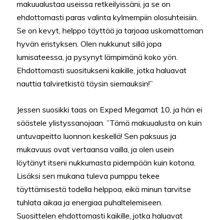
makuualustaa useissa retkeilyissäni, ja se on
ehdottomasti paras valinta kylmempiin olosuhteisiin.
Se on kevyt, helppo täyttää ja tarjoaa uskomattoman
hyvän eristyksen. Olen nukkunut sillä jopa
lumisateessa, ja pysynyt lämpimänä koko yön.
Ehdottomasti suositukseni kaikille, jotka haluavat
nauttia talviretkistä täysin siemauksin!”
Jessen suosikki taas on Exped Megamat 10, ja hän ei
säästele ylistyssanojaan. ”Tämä makuualusta on kuin
untuvapeitto luonnon keskellä! Sen paksuus ja
mukavuus ovat vertaansa vailla, ja olen usein
löytänyt itseni nukkumasta pidempään kuin kotona.
Lisäksi sen mukana tuleva pumppu tekee
täyttämisestä todella helppoa, eikä minun tarvitse
tuhlata aikaa ja energiaa puhaltelemiseen.
Suosittelen ehdottomasti kaikille, jotka haluavat