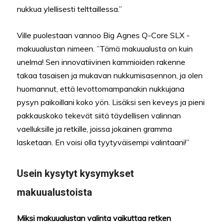
nukkua ylellisesti telttaillessa.”
Ville puolestaan vannoo Big Agnes Q-Core SLX -
makuualustan nimeen. ”Tämä makuualusta on kuin
unelma! Sen innovatiivinen kammioiden rakenne
takaa tasaisen ja mukavan nukkumisasennon, ja olen
huomannut, että levottomampanakin nukkujana
pysyn paikoillani koko yön. Lisäksi sen keveys ja pieni
pakkauskoko tekevät siitä täydellisen valinnan
vaelluksille ja retkille, joissa jokainen gramma
lasketaan. En voisi olla tyytyväisempi valintaani!”
Usein kysytyt kysymykset
makuualustoista
Miksi makuualustan valinta vaikuttaa retken