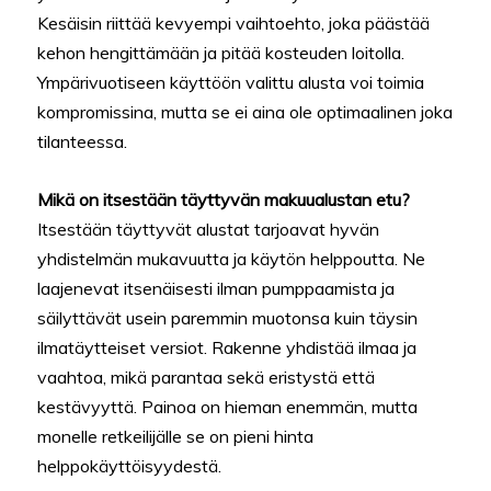
Kesäisin riittää kevyempi vaihtoehto, joka päästää
kehon hengittämään ja pitää kosteuden loitolla.
Ympärivuotiseen käyttöön valittu alusta voi toimia
kompromissina, mutta se ei aina ole optimaalinen joka
tilanteessa.
Mikä on itsestään täyttyvän makuualustan etu?
Itsestään täyttyvät alustat tarjoavat hyvän
yhdistelmän mukavuutta ja käytön helppoutta. Ne
laajenevat itsenäisesti ilman pumppaamista ja
säilyttävät usein paremmin muotonsa kuin täysin
ilmatäytteiset versiot. Rakenne yhdistää ilmaa ja
vaahtoa, mikä parantaa sekä eristystä että
kestävyyttä. Painoa on hieman enemmän, mutta
monelle retkeilijälle se on pieni hinta
helppokäyttöisyydestä.