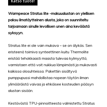
Katso tuote!
Warmpeace Stratus lite -makuualustan on ylellisen
paksu ilmatäytteinen alusta, joka on suunniteltu
tarjoamaan sinulle levollisen unen aina keväästä
syksyyn.
Stratus lite ei ole vain mukava – se on älykäs. Sen
eristeenä toimiva synteettinen kuitu Thermolite
eristää tehokkaasti maasta tulevaa kylmyyttä,
varmistaen että voit nukkua lämpimästi ja mukavasti
kaikissa olosuhteissa. Pakettiin sisältyvä
pumppupussi mahdollistaa nopean täytön ilman
ylimääräistä vaivaa ja ehkäisee kosteuden pääsyn
alustan sisään.
Kestävästä TPU-pinnoitteesta valmistettu Stratus