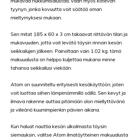
mukavaa nukkumisalustaa, vaan myös kätevän
tyynyn, jonka kovuutta voit säätää oman
mieltymyksesi mukaan.
Sen mitat 185 x 60 x 3 cm takaavat riittävän tilan ja
mukavuuden, jotta voit levätä täysin rinnoin kesän
seikkailujen jälkeen. Painoltaan vain 1.02 kg, tämä
makuualusta on helppo kuljettaa mukana minne
tahansa seikkailusi viekään.
Atom on suunniteltu erityisesti kesäkäyttöön, joten
voit luottaa siihen lämpimämmillä säillä. Sen kevyt ja
ilmava rakenne auttaa pitämään olon miellyttävänä
ja viileänä kuumimpienkin päivien aikana.
Kun haluat nauttia kesän ulkoilmasta täysin
siemauksin, valitse Atom ilmatäytteinen makuualusta