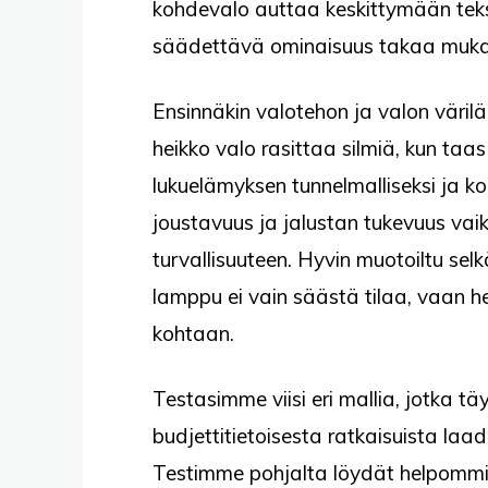
kohdevalo auttaa keskittymään teksti
säädettävä ominaisuus takaa mukaut
Ensinnäkin valotehon ja valon värilä
heikko valo rasittaa silmiä, kun ta
lukuelämyksen tunnelmalliseksi ja ko
joustavuus ja jalustan tukevuus va
turvallisuuteen. Hyvin muotoiltu selk
lamppu ei vain säästä tilaa, vaan 
kohtaan.
Testasimme viisi eri mallia, jotka tä
budjettitietoisesta ratkaisuista laad
Testimme pohjalta löydät helpommin 