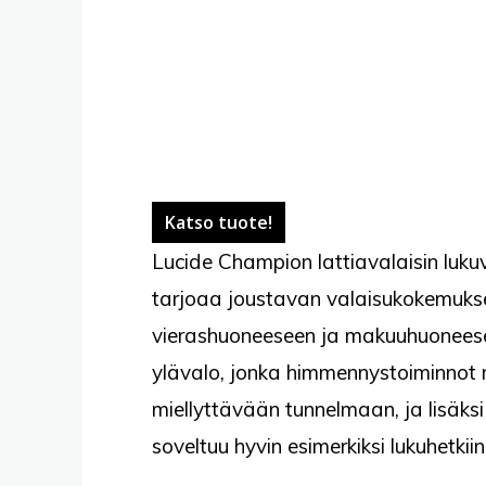
Katso tuote!
Lucide Champion lattiavalaisin lukuv
tarjoaa joustavan valaisukokemuksen
vierashuoneeseen ja makuuhuonees
ylävalo, jonka himmennystoiminnot
miellyttävään tunnelmaan, ja lisäk
soveltuu hyvin esimerkiksi lukuhetkiin