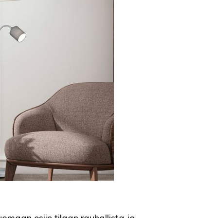
uomaan esiin tilaan rauhallista ja