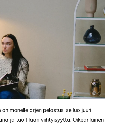
 on monelle arjen pelastus: se luo juuri
änä ja tuo tilaan viihtyisyyttä. Oikeanlainen