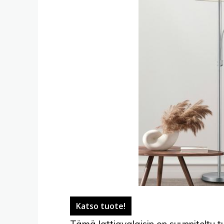
Katso tuote!
Tämä lattiavalaisin on suunniteltu t