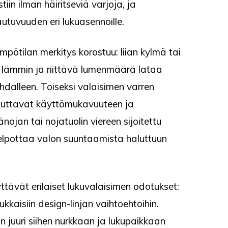
in ilman häiritseviä varjoja, ja
uvuuden eri lukuasennoille.
mpötilan merkitys korostuu: liian kylmä tai
as lämmin ja riittävä lumenmäärä lataa
hdalleen. Toiseksi valaisimen varren
ikuttavat käyttömukavuuteen ja
änojan tai nojatuolin viereen sijoitettu
helpottaa valon suuntaamista haluttuun
yttävät erilaiset lukuvalaisimen odotukset:
ukkaisiin design-linjan vaihtoehtoihin.
juuri siihen nurkkaan ja lukupaikkaan