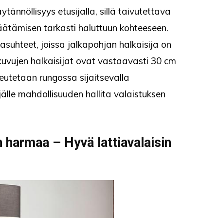
tännöllisyys etusijalla, sillä taivutettava
äätämisen tarkasti haluttuun kohteeseen.
suhteet, joissa jalkapohjan halkaisija on
kuvujen halkaisijat ovat vastaavasti 30 cm
eutetaan rungossa sijaitsevalla
älle mahdollisuuden hallita valaistuksen
in harmaa – Hyvä lattiavalaisin