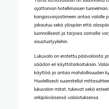
ajattoman hotellimaisen tunnelman.
kangasvarjostimeen antaa valolle p
jakautuu sekä ylöspäin että alaspäi
luonnollisesti ja tarjoaa samalla var
sisustustyyleihin.
Lukuvalo on erotettu päävaloista ja 
säädön eri käyttötarkoituksiin. Valai
käyttöä ja antaa mahdollisuuden kyt
Huolellisesti suunnitellut mittasuhte
lukuvalon mitat, tukevat sekä esteet
arkipäiväisessä valaistuksessa.