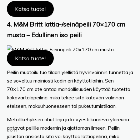
Katso tuote!
4. M&M Britt lattia-/seinäpeili 70×170 cm
musta – Edullinen iso peili
Katso tuote!
Peilin muotoilu tuo tilaan ylellistä hyvinvoinnin tunnetta ja
se soveltuu mainiosti kodin eri käyttötiloihin. Sen
70×170 cm ote antaa mahdollisuuden käyttää tuotetta
kokovartalopeilinä, mikä tekee siitä kätevän valinnan
eteiseen, makuuhuoneeseen tai pukeutumistilaan.
Metallikehyksen ohut linja ja kevyesti kaareva yläreuna
antavat peilille modernin ja ajattoman ilmeen. Peilin
KOTI
jalustan ansiosta sitä voi käyttää lattiapeilinä, mikä