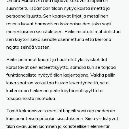
Umbra Hubba Arched nojaava kokovartalopeili on
suunniteltu lisäämään tilaan nykyaikaista ilmettä ja
persoonallisuutta. Sen kaarevat linjat ja metallinen
reunus luovat harmonisen kokonaisuuden, joka sopii
monenlaiseen sisustukseen. Peilin muotoilu mahdollistaa
sen käytön sekä seinälle asennettuna että keinona
nojata seinää vasten.
Peilin pehmeät kaaret ja huolitellut yksityiskohdat
korostavat sen esteettisyyttä, samalla kun se tarjoaa
funktionaalista hyötyä tilan laajentajana. Vaikka peilin
kuva saattaa vaikuttaa hiukan leventyneeltä, se ei
kuitenkaan heikennä peilin käytännöllisyyttä tai
tasapainoista muotoilua.
Tämä kokonaisvaltainen lattiapeili sopii niin moderniin
kuin perinteisempäänkin sisustukseen. Siinä yhdistyvät
tilan avaruuden luominen ja koristeellisen elementin