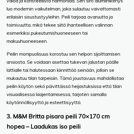
valoa ja koristeellista harmoniaa. Sen siro alumiinikehys
luo modernin vaikutelman, joka sulautuu vaivattomasti
erilaisiin sisustustyyleihin. Peili tarjoaa avaruutta ja
toimivuutta, mikä tekee siitä ihanteellisen valinnan
esimerkiksi pukeutumishuoneeseen tai
makuuhuoneeseen.
Peilin monipuolisuus korostuu sen helpon sijoittamisen
ansiosta. Se voidaan asettaa tukevan jalustan päälle
lattialle tai halutessaan kiinnittää seinään, jolloin se
mukautuu tilan tarpeisiin. Tämä joustavuus mahdollistaa
peilin käytön sekä päivittäissä heijastuksissa että tilan
visuaalisessa laajentamisessa, tarjoten samalla
käytännöllisyyttä ja esteettisyyttä.
3. M&M Britta pisara peili 70×170 cm
hopea – Laadukas iso peili