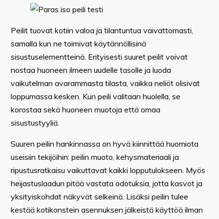
Peilit tuovat kotiin valoa ja tilantuntua vaivattomasti,
samalla kun ne toimivat käytännöllisinä
sisustuselementteinä. Erityisesti suuret peilit voivat
nostaa huoneen ilmeen uudelle tasolle ja luoda
vaikutelman avarammasta tilasta, vaikka neliöt olisivat
loppumassa kesken. Kun peili valitaan huolella, se
korostaa sekä huoneen muotoja että omaa
sisustustyyliä.
Suuren peilin hankinnassa on hyvä kiinnittää huomiota
useisiin tekijöihin: peilin muoto, kehysmateriaali ja
ripustusratkaisu vaikuttavat kaikki lopputulokseen. Myös
heijastuslaadun pitää vastata odotuksia, jotta kasvot ja
yksityiskohdat näkyvät selkeinä. Lisäksi peilin tulee
kestää kotikonstein asennuksen jälkeistä käyttöä ilman