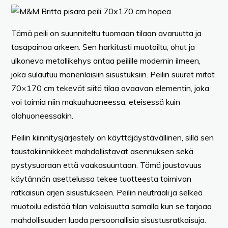
Tämä peili on suunniteltu tuomaan tilaan avaruutta ja
tasapainoa arkeen. Sen harkitusti muotoiltu, ohut ja
ulkoneva metallikehys antaa peilille modernin ilmeen,
joka sulautuu monenlaisiin sisustuksiin. Peilin suuret mitat
70×170 cm tekevät siitä tilaa avaavan elementin, joka
voi toimia niin makuuhuoneessa, eteisessä kuin
olohuoneessakin.
Peilin kiinnitysjärjestely on käyttäjäystävällinen, sillä sen
taustakiinnikkeet mahdollistavat asennuksen sekä
pystysuoraan että vaakasuuntaan. Tämä joustavuus
käytännön asettelussa tekee tuotteesta toimivan
ratkaisun arjen sisustukseen. Peilin neutraali ja selkeä
muotoilu edistää tilan valoisuutta samalla kun se tarjoaa
mahdollisuuden luoda persoonallisia sisustusratkaisuja.