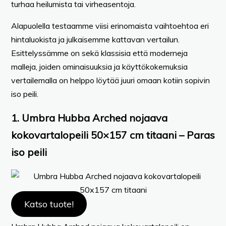
turhaa heilumista tai virheasentoja.
Alapuolella testaamme viisi erinomaista vaihtoehtoa eri
hintaluokista ja julkaisemme kattavan vertailun.
Esittelyssämme on sekä klassisia että moderneja
malleja, joiden ominaisuuksia ja käyttökokemuksia
vertailemalla on helppo löytää juuri omaan kotiin sopivin
iso peili.
1. Umbra Hubba Arched nojaava
kokovartalopeili 50×157 cm titaani – Paras
iso peili
Katso tuote!