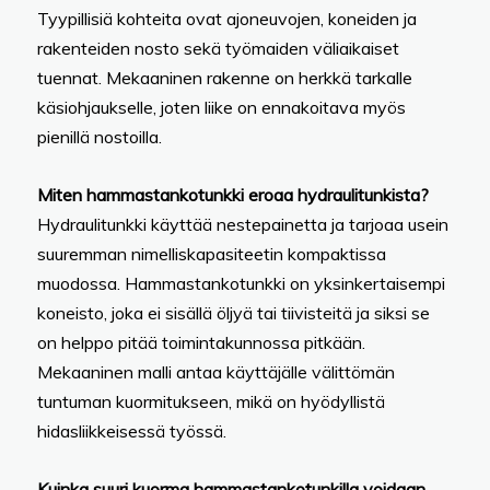
Tyypillisiä kohteita ovat ajoneuvojen, koneiden ja
rakenteiden nosto sekä työmaiden väliaikaiset
tuennat. Mekaaninen rakenne on herkkä tarkalle
käsiohjaukselle, joten liike on ennakoitava myös
pienillä nostoilla.
Miten hammastankotunkki eroaa hydraulitunkista?
Hydraulitunkki käyttää nestepainetta ja tarjoaa usein
suuremman nimelliskapasiteetin kompaktissa
muodossa. Hammastankotunkki on yksinkertaisempi
koneisto, joka ei sisällä öljyä tai tiivisteitä ja siksi se
on helppo pitää toimintakunnossa pitkään.
Mekaaninen malli antaa käyttäjälle välittömän
tuntuman kuormitukseen, mikä on hyödyllistä
hidasliikkeisessä työssä.
Kuinka suuri kuorma hammastankotunkilla voidaan