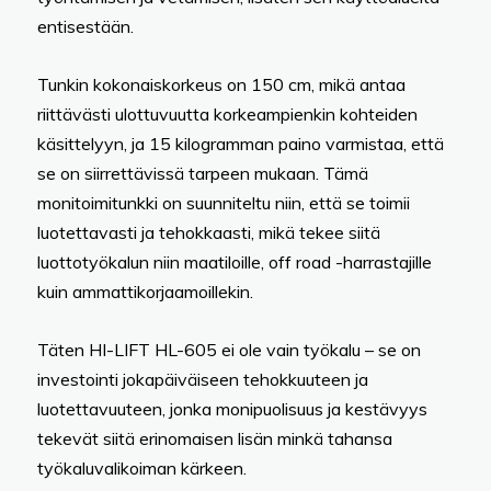
entisestään.
Tunkin kokonaiskorkeus on 150 cm, mikä antaa
riittävästi ulottuvuutta korkeampienkin kohteiden
käsittelyyn, ja 15 kilogramman paino varmistaa, että
se on siirrettävissä tarpeen mukaan. Tämä
monitoimitunkki on suunniteltu niin, että se toimii
luotettavasti ja tehokkaasti, mikä tekee siitä
luottotyökalun niin maatiloille, off road -harrastajille
kuin ammattikorjaamoillekin.
Täten HI-LIFT HL-605 ei ole vain työkalu – se on
investointi jokapäiväiseen tehokkuuteen ja
luotettavuuteen, jonka monipuolisuus ja kestävyys
tekevät siitä erinomaisen lisän minkä tahansa
työkaluvalikoiman kärkeen.