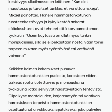
kestävyys ulkoilmassa on kriittinen. ”Kun olet
maastossa ja tarvitset tunkkia, et voi ottaa riskejä”,
Mikael painottaa. Hänelle hammastankotunkin
ruosteenkestävyys ja kyky kestää ankarat
sääolosuhteet ovat tehneet siitä korvaamattoman
työkalun. ”Usein käytössä on ollut myös tunkin
monipuolisuus, sillä se ei pelkästään nosta, vaan toimii
tarpeen mukaan myös työntävänä tai vetävänä
voimana.”
Kaikkien kolmen kokemukset puhuvat
hammastankotunkkien puolesta, korostaen niiden
tärkeää roolia luotettavina ja monipuolisina
työkaluina, jotka selviyvät haastavistakin tehtävistä.
Olipa kyse maatalouden, korjaamotyön tai vaativan
harrastuksen tarpeista, hammastankotunkki on
osoittautunut arvokkaaksi sijoitukseksi, joka palvelee