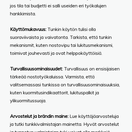
jos tila tai budjetti ei salli useiden eri työkalujen
hankkimista.
Käyttömukavuus:
Tunkin käytön tulisi olla
suoraviivaista ja vaivatonta. Tarkista, että tunkin
mekanismit, kuten nostovipu tai lukitusmekanismi,
toimivat jouhevasti ja ovat helppokäyttöisiä.
Turvallisuusominaisuudet:
Turvallisuus on ensisijaisen
tärkeää nostotyökaluissa. Varmista, että
valitsemassasi tunkissa on turvallisuusominaisuuksia,
kuten kuormitusindikaattorit, lukituspalkit ja
ylikuormitussuoja.
Arvostelut ja brändin maine:
Lue käyttäjäarvosteluja
ja tutki tunkkivalmistajan mainetta. Hyvät arvostelut