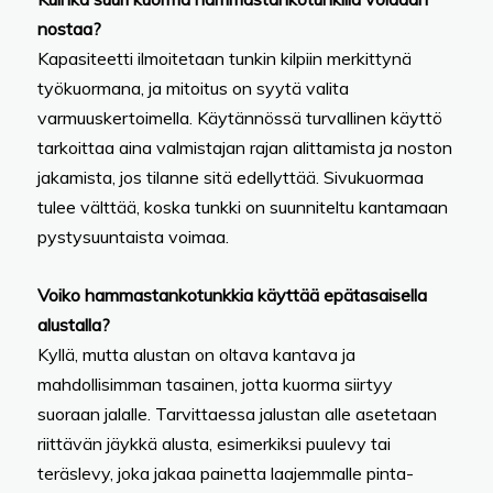
nostaa?
Kapasiteetti ilmoitetaan tunkin kilpiin merkittynä
työkuormana, ja mitoitus on syytä valita
varmuuskertoimella. Käytännössä turvallinen käyttö
tarkoittaa aina valmistajan rajan alittamista ja noston
jakamista, jos tilanne sitä edellyttää. Sivukuormaa
tulee välttää, koska tunkki on suunniteltu kantamaan
pystysuuntaista voimaa.
Voiko hammastankotunkkia käyttää epätasaisella
alustalla?
Kyllä, mutta alustan on oltava kantava ja
mahdollisimman tasainen, jotta kuorma siirtyy
suoraan jalalle. Tarvittaessa jalustan alle asetetaan
riittävän jäykkä alusta, esimerkiksi puulevy tai
teräslevy, joka jakaa painetta laajemmalle pinta-