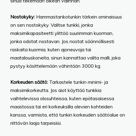
sinua tekemään oikean valinnan.
Nostokyky:
Hammastankotunkin tärkein ominaisuus
on sen nostokyky. Valitse tunkki, jonka
maksimikapasiteetti ylittää suurimman kuorman,
jonka odotat nostavan. Jos nostat säännöllisesti
raskaita kuormia, kuten ajoneuvoja tai
maatalouskoneita, sinun kannattaa valita malli, joka
pystyy käsittelemään vähintään 3000 kg.
Korkeuden säätö:
Tarkastele tunkin minimi- ja
maksimikorkeutta. Jos aiot käyttää tunkkia
vaihtelevissa olosuhteissa, kuten epätasaisessa
maastossa tai eri korkeuksilla olevien kohteiden
kanssa, varmista, että tunkin korkeuden säätöalue on
riittävän laaja tarpeisiisi.