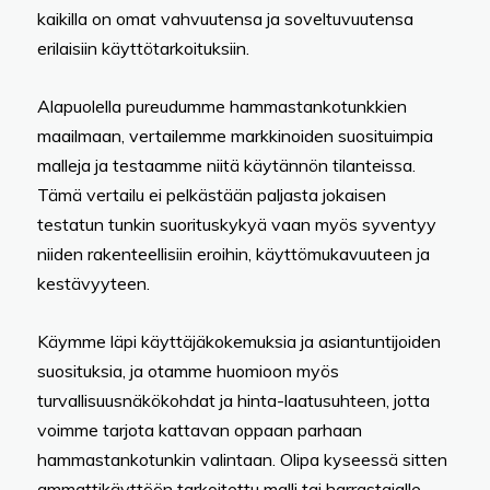
kaikilla on omat vahvuutensa ja soveltuvuutensa
erilaisiin käyttötarkoituksiin.
Alapuolella pureudumme hammastankotunkkien
maailmaan, vertailemme markkinoiden suosituimpia
malleja ja testaamme niitä käytännön tilanteissa.
Tämä vertailu ei pelkästään paljasta jokaisen
testatun tunkin suorituskykyä vaan myös syventyy
niiden rakenteellisiin eroihin, käyttömukavuuteen ja
kestävyyteen.
Käymme läpi käyttäjäkokemuksia ja asiantuntijoiden
suosituksia, ja otamme huomioon myös
turvallisuusnäkökohdat ja hinta-laatusuhteen, jotta
voimme tarjota kattavan oppaan parhaan
hammastankotunkin valintaan. Olipa kyseessä sitten
ammattikäyttöön tarkoitettu malli tai harrastajalle