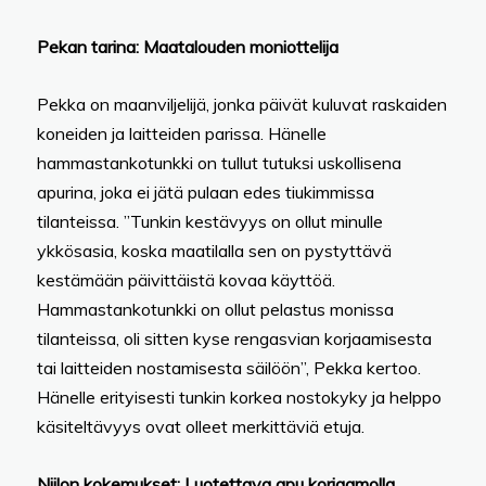
Pekan tarina: Maatalouden moniottelija
Pekka on maanviljelijä, jonka päivät kuluvat raskaiden
koneiden ja laitteiden parissa. Hänelle
hammastankotunkki on tullut tutuksi uskollisena
apurina, joka ei jätä pulaan edes tiukimmissa
tilanteissa. ”Tunkin kestävyys on ollut minulle
ykkösasia, koska maatilalla sen on pystyttävä
kestämään päivittäistä kovaa käyttöä.
Hammastankotunkki on ollut pelastus monissa
tilanteissa, oli sitten kyse rengasvian korjaamisesta
tai laitteiden nostamisesta säilöön”, Pekka kertoo.
Hänelle erityisesti tunkin korkea nostokyky ja helppo
käsiteltävyys ovat olleet merkittäviä etuja.
Niilon kokemukset: Luotettava apu korjaamolla