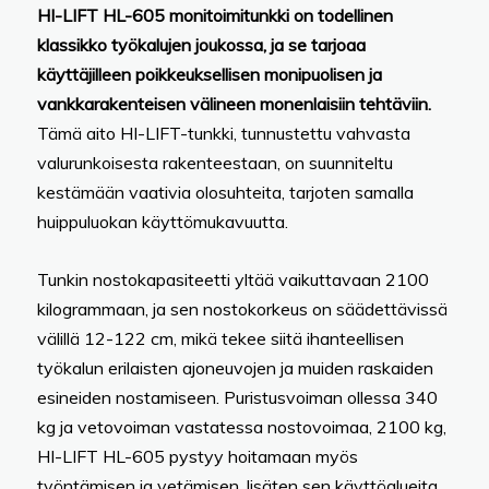
HI-LIFT HL-605 monitoimitunkki on todellinen
klassikko työkalujen joukossa, ja se tarjoaa
käyttäjilleen poikkeuksellisen monipuolisen ja
vankkarakenteisen välineen monenlaisiin tehtäviin.
Tämä aito HI-LIFT-tunkki, tunnustettu vahvasta
valurunkoisesta rakenteestaan, on suunniteltu
kestämään vaativia olosuhteita, tarjoten samalla
huippuluokan käyttömukavuutta.
Tunkin nostokapasiteetti yltää vaikuttavaan 2100
kilogrammaan, ja sen nostokorkeus on säädettävissä
välillä 12-122 cm, mikä tekee siitä ihanteellisen
työkalun erilaisten ajoneuvojen ja muiden raskaiden
esineiden nostamiseen. Puristusvoiman ollessa 340
kg ja vetovoiman vastatessa nostovoimaa, 2100 kg,
HI-LIFT HL-605 pystyy hoitamaan myös
työntämisen ja vetämisen, lisäten sen käyttöalueita