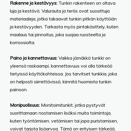
Rakenne ja kestävyys:
Tunkin rakenteen on oltava
luja ja kestävä. Valurauta ja teräs ovat suosittuja
materiaaleja, jotka takaavat tunkin pitkän käyttöiän
ja kestävyyden. Tarkasta myös pintakäsittely, kuten
maalaus tai pinnoitus, joka suojaa ruosteelta ja
korroosiolta.
Paino ja kannettavuus:
Vaikka jämäkkä tunkki on
yleensä raskaampi, kannettavuus voi olla tärkeää
tietyissä käyttökohteissa. Jos tarvitset tunkkia, joka
on helposti siirrettävissä, kiinnitä huomiota tunkin
painoon.
Monipuolisuus:
Monitoimitunkit, jotka pystyvät
suorittamaan nostamisen lisäksi muita toimintoja,
kuten työntämisen, vetämisen tai jopa puristamisen,
voivat tarjota lisäarvoa. Tämä on erityisen tärkeää,