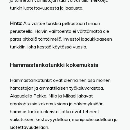
ja tunnetun valmistajan tuki voivat olla merkkejä
tunkin luotettavuudesta ja laadusta.
Hinta:
Älä valitse tunkkia pelkästään hinnan
perusteella. Halvin vaihtoehto ei välttämättä ole
paras pitkällä tähtäimellä. Investoi laadukkaaseen
tunkkiin, joka kestää käytössä vuosia.
Hammastankotunkki kokemuksia
Hammastankotunkit ovat olennainen osa monen
harrastajan ja ammattilaisen työkaluvarastoa.
Alapuolella Pekka, Niilo ja Mikael jakavat
omakohtaisia kokemuksiaan ja näkemyksiään
hammastankotunkeista, jotka ovat tehneet
vaikutuksen kestävyydellään, monipuolisuudellaan ja
luotettavuudellaan.