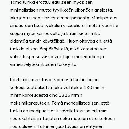
Tämä tunkki erottuu edukseen myös sen
minimalistisen mutta tyylikkään ulkonäön ansiosta,
joka johtuu sen sinisestä maalipinnasta. Maalipinta ei
ainoastaan lisää työkalun visuaalista ilmettä, vaan se
suojaa myös korroosiolta ja kulumiselta, mikä
pidentää tunkin käyttöikää. Huomioitavaa on, että
tunkkia ei saa lämpökäsitellä, mikä korostaa sen
valmistusprosessissa valittujen materiaalien ja
viimeistelytekniikoiden tärkeyttä.
Käyttäjät arvostavat varmasti tunkin laajaa
korkeussäätöaluetta, joka vaihtelee 130 mm:n
minimikorkeudesta aina 1325 mm:n
maksimikorkeuteen. Tämä mahdollistaa sen, että
tunkki on monipuolisesti sovellettavissa erilaisiin
nostokohteisiin, tarjoten sekä matalan että korkean
nostoalueen. Tällainen joustavuus on erityisen