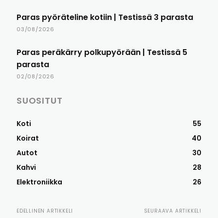
Paras pyöräteline kotiin | Testissä 3 parasta
03/08/2026
Paras peräkärry polkupyörään | Testissä 5
parasta
02/08/2026
SUOSITUT
Koti
55
Koirat
40
Autot
30
Kahvi
28
Elektroniikka
26
EDELLINEN ARTIKKELI
SEURAAVA ARTIKKELI