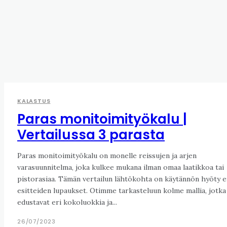
KALASTUS
Paras monitoimityökalu |
Vertailussa 3 parasta
Paras monitoimityökalu on monelle reissujen ja arjen
varasuunnitelma, joka kulkee mukana ilman omaa laatikkoa tai
pistorasiaa. Tämän vertailun lähtökohta on käytännön hyöty e
esitteiden lupaukset. Otimme tarkasteluun kolme mallia, jotka
edustavat eri kokoluokkia ja...
26/07/2023