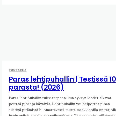
PUUTARHA
Paras lehtipuhallin | Testissä 10
parasta! (2026)
Paras lehtipuhallin tulee tarpeen, kun syksyn lehdet alkavat
peittää pihat ja käytävät. Lehtipuhallin voi helpottaa pihan
siistinä pitämistä huomattavasti, mutta markkinoilla on tarjoll
hyvin erilaisia malleja ja vaihtoehtoja. Tämän vuoksi päätimme