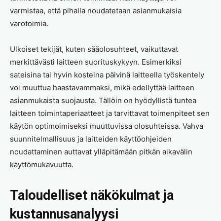
varmistaa, että pihalla noudatetaan asianmukaisia
varotoimia.
Ulkoiset tekijät, kuten sääolosuhteet, vaikuttavat
merkittävästi laitteen suorituskykyyn. Esimerkiksi
sateisina tai hyvin kosteina päivinä laitteella työskentely
voi muuttua haastavammaksi, mikä edellyttää laitteen
asianmukaista suojausta. Tällöin on hyödyllistä tuntea
laitteen toimintaperiaatteet ja tarvittavat toimenpiteet sen
käytön optimoimiseksi muuttuvissa olosuhteissa. Vahva
suunnitelmallisuus ja laitteiden käyttöohjeiden
noudattaminen auttavat ylläpitämään pitkän aikavälin
käyttömukavuutta.
Taloudelliset näkökulmat ja
kustannusanalyysi