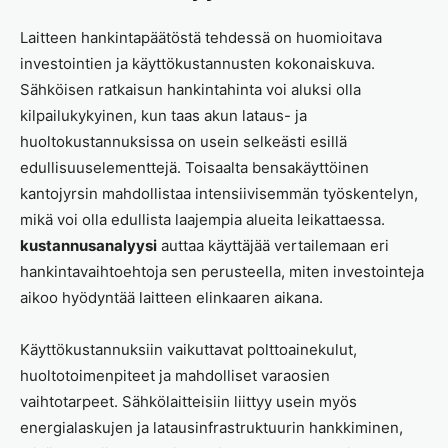
Laitteen hankintapäätöstä tehdessä on huomioitava
investointien ja käyttökustannusten kokonaiskuva.
Sähköisen ratkaisun hankintahinta voi aluksi olla
kilpailukykyinen, kun taas akun lataus- ja
huoltokustannuksissa on usein selkeästi esillä
edullisuuselementtejä. Toisaalta bensakäyttöinen
kantojyrsin mahdollistaa intensiivisemmän työskentelyn,
mikä voi olla edullista laajempia alueita leikattaessa.
kustannusanalyysi
auttaa käyttäjää vertailemaan eri
hankintavaihtoehtoja sen perusteella, miten investointeja
aikoo hyödyntää laitteen elinkaaren aikana.
Käyttökustannuksiin vaikuttavat polttoainekulut,
huoltotoimenpiteet ja mahdolliset varaosien
vaihtotarpeet. Sähkölaitteisiin liittyy usein myös
energialaskujen ja latausinfrastruktuurin hankkiminen,