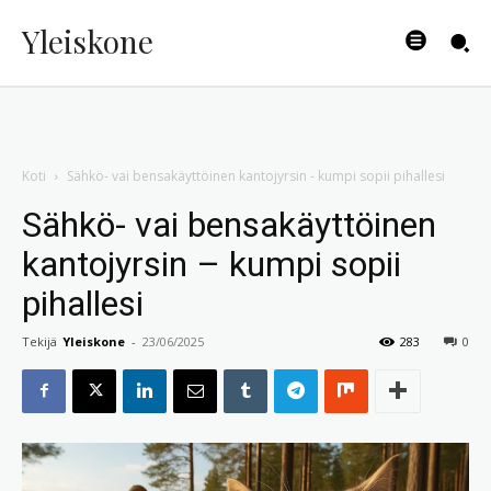
Yleiskone
Koti
Sähkö- vai bensakäyttöinen kantojyrsin - kumpi sopii pihallesi
Sähkö- vai bensakäyttöinen
kantojyrsin – kumpi sopii
pihallesi
Tekijä
Yleiskone
-
23/06/2025
283
0