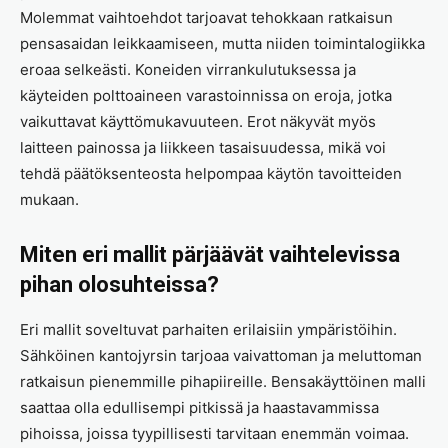
Molemmat vaihtoehdot tarjoavat tehokkaan ratkaisun
pensasaidan leikkaamiseen, mutta niiden toimintalogiikka
eroaa selkeästi. Koneiden virrankulutuksessa ja
käyteiden polttoaineen varastoinnissa on eroja, jotka
vaikuttavat käyttömukavuuteen. Erot näkyvät myös
laitteen painossa ja liikkeen tasaisuudessa, mikä voi
tehdä päätöksenteosta helpompaa käytön tavoitteiden
mukaan.
Miten eri mallit pärjäävät vaihtelevissa
pihan olosuhteissa?
Eri mallit soveltuvat parhaiten erilaisiin ympäristöihin.
Sähköinen kantojyrsin tarjoaa vaivattoman ja meluttoman
ratkaisun pienemmille pihapiireille. Bensakäyttöinen malli
saattaa olla edullisempi pitkissä ja haastavammissa
pihoissa, joissa tyypillisesti tarvitaan enemmän voimaa.