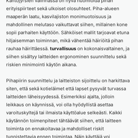
Kantojyrsien valinnassa on hyvä huomioida pihan
erityispiirteet sekä ulkoiset olosuhteet. Piha-alueen
maaperän laatu, kasvilajiston monimuotoisuus ja
mahdollinen melutaso vaikuttavat siihen, millainen kone
sopii parhaiten käyttöön. Sähköiset mallit tarjoavat etuna
hiljaisemman toiminnan, mikä vähentää häiriöitä pihan
rauhaa häirittäessä.
turvallisuus
on kokonaisvaltainen, ja
siihen sisältyy laitteiden ergonominen suunnittelu sekä
riskien minimointi käytön aikana.
Pihapiirin suunnittelu ja laitteiston sijoittelu on harkittava
siten, että sekä kotieläimet että lapset pysyvät turvassa
laitteiden läheisyydessä. Esimerkiksi ajalta, jolloin
leikkaus on käynnissä, voi olla hyödyllistä asettaa
varoituskyltejä tai ilmaista käyttöalue selkeästi. Kaikki
käytännön toimenpiteet tähtäävät siihen, että laitteen
toiminta on ennakoitavaa ja mahdolliset riskit
tunnistettavia ennen toimintaa. Näin käyttäjä voi