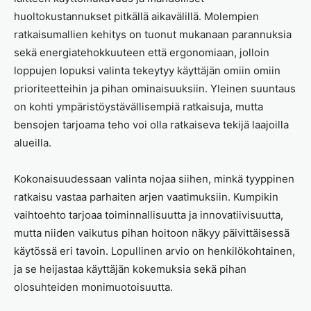
huoltokustannukset pitkällä aikavälillä. Molempien
ratkaisumallien kehitys on tuonut mukanaan parannuksia
sekä energiatehokkuuteen että ergonomiaan, jolloin
loppujen lopuksi valinta tekeytyy käyttäjän omiin omiin
prioriteetteihin ja pihan ominaisuuksiin. Yleinen suuntaus
on kohti ympäristöystävällisempiä ratkaisuja, mutta
bensojen tarjoama teho voi olla ratkaiseva tekijä laajoilla
alueilla.
Kokonaisuudessaan valinta nojaa siihen, minkä tyyppinen
ratkaisu vastaa parhaiten arjen vaatimuksiin. Kumpikin
vaihtoehto tarjoaa toiminnallisuutta ja innovatiivisuutta,
mutta niiden vaikutus pihan hoitoon näkyy päivittäisessä
käytössä eri tavoin. Lopullinen arvio on henkilökohtainen,
ja se heijastaa käyttäjän kokemuksia sekä pihan
olosuhteiden monimuotoisuutta.