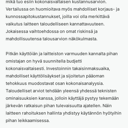
mikä tuo esiin kokonaisvaltaisen kustannusarvion.
Vertailussa on huomioitava myös mahdolliset korjaus- ja
kunnossapitokustannukset, joilla voi olla merkittävä
vaikutus laitteen taloudelliseen kannattavuuteen.
Jokaisessa vaihtoehdossa on omat riskinsä ja
mahdollisuutensa talousarvion näkökulmasta.
Pitkän käyttöiän ja laitteiston varmuuden kannalta pihan
omistajan on hyvä suunnitella budjetti
kokonaisvaltaisesti. Investoinnin takaisinmaksuaika,
mahdolliset käyttölisäykset ja sijoitetun pääoman
tehokkuus muodostavat osan kokonaisanalyysia.
Taloudelliset arviot tehdään yleensä yhdessä teknisten
ominaisuuksien kanssa, jolloin käyttäjä pystyy tekemään
järkevän ratkaisun pihan tulevaisuutta ajatellen. Näin
laitteen rahoituksen hallinta yhdistyy käytännön hyötyihin
pihan leikkaamisessa.