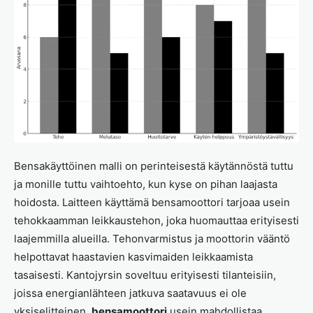
Bensakäyttöinen malli on perinteisestä käytännöstä tuttu
ja monille tuttu vaihtoehto, kun kyse on pihan laajasta
hoidosta. Laitteen käyttämä bensamoottori tarjoaa usein
tehokkaamman leikkaustehon, joka huomauttaa erityisesti
laajemmilla alueilla. Tehonvarmistus ja moottorin vääntö
helpottavat haastavien kasvimaiden leikkaamista
tasaisesti. Kantojyrsin soveltuu erityisesti tilanteisiin,
joissa energianlähteen jatkuva saatavuus ei ole
yksiselitteinen.
bensamoottori
usein mahdollistaa