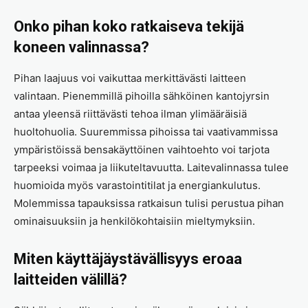
Onko pihan koko ratkaiseva tekijä
koneen valinnassa?
Pihan laajuus voi vaikuttaa merkittävästi laitteen
valintaan. Pienemmillä pihoilla sähköinen kantojyrsin
antaa yleensä riittävästi tehoa ilman ylimääräisiä
huoltohuolia. Suuremmissa pihoissa tai vaativammissa
ympäristöissä bensakäyttöinen vaihtoehto voi tarjota
tarpeeksi voimaa ja liikuteltavuutta. Laitevalinnassa tulee
huomioida myös varastointitilat ja energiankulutus.
Molemmissa tapauksissa ratkaisun tulisi perustua pihan
ominaisuuksiin ja henkilökohtaisiin mieltymyksiin.
Miten käyttäjäystävällisyys eroaa
laitteiden välillä?