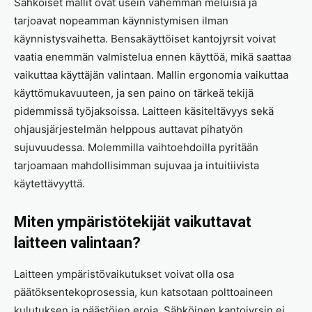
Sähköiset mallit ovat usein vähemmän meluisia ja
tarjoavat nopeamman käynnistymisen ilman
käynnistysvaihetta. Bensakäyttöiset kantojyrsit voivat
vaatia enemmän valmistelua ennen käyttöä, mikä saattaa
vaikuttaa käyttäjän valintaan. Mallin ergonomia vaikuttaa
käyttömukavuuteen, ja sen paino on tärkeä tekijä
pidemmissä työjaksoissa. Laitteen käsiteltävyys sekä
ohjausjärjestelmän helppous auttavat pihatyön
sujuvuudessa. Molemmilla vaihtoehdoilla pyritään
tarjoamaan mahdollisimman sujuvaa ja intuitiivista
käytettävyyttä.
Miten ympäristötekijät vaikuttavat
laitteen valintaan?
Laitteen ympäristövaikutukset voivat olla osa
päätöksentekoprosessia, kun katsotaan polttoaineen
kulutuksen ja päästöjen eroja. Sähköinen kantojyrsin ei