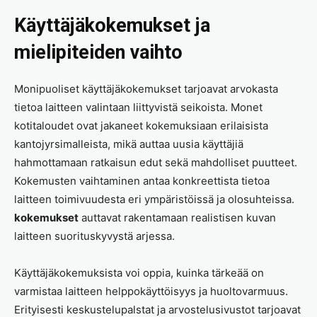
Käyttäjäkokemukset ja
mielipiteiden vaihto
Monipuoliset käyttäjäkokemukset tarjoavat arvokasta
tietoa laitteen valintaan liittyvistä seikoista. Monet
kotitaloudet ovat jakaneet kokemuksiaan erilaisista
kantojyrsimalleista, mikä auttaa uusia käyttäjiä
hahmottamaan ratkaisun edut sekä mahdolliset puutteet.
Kokemusten vaihtaminen antaa konkreettista tietoa
laitteen toimivuudesta eri ympäristöissä ja olosuhteissa.
kokemukset
auttavat rakentamaan realistisen kuvan
laitteen suorituskyvystä arjessa.
Käyttäjäkokemuksista voi oppia, kuinka tärkeää on
varmistaa laitteen helppokäyttöisyys ja huoltovarmuus.
Erityisesti keskustelupalstat ja arvostelusivustot tarjoavat