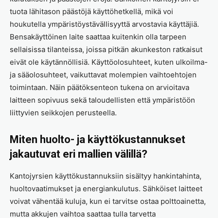
tuota lähitason päästöjä käyttöhetkellä, mikä voi
houkutella ympäristöystävällisyyttä arvostavia käyttäjiä.
Bensakäyttöinen laite saattaa kuitenkin olla tarpeen
sellaisissa tilanteissa, joissa pitkän akunkeston ratkaisut
eivät ole käytännöllisiä. Käyttöolosuhteet, kuten ulkoilma-
ja sääolosuhteet, vaikuttavat molempien vaihtoehtojen
toimintaan. Näin päätöksenteon tukena on arvioitava
laitteen sopivuus sekä taloudellisten että ympäristöön
liittyvien seikkojen perusteella.
Miten huolto- ja käyttökustannukset
jakautuvat eri mallien välillä?
Kantojyrsien käyttökustannuksiin sisältyy hankintahinta,
huoltovaatimukset ja energiankulutus. Sähköiset laitteet
voivat vähentää kuluja, kun ei tarvitse ostaa polttoainetta,
mutta akkujen vaihtoa saattaa tulla tarvetta