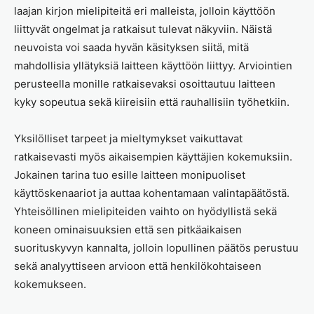
laajan kirjon mielipiteitä eri malleista, jolloin käyttöön
liittyvät ongelmat ja ratkaisut tulevat näkyviin. Näistä
neuvoista voi saada hyvän käsityksen siitä, mitä
mahdollisia yllätyksiä laitteen käyttöön liittyy. Arviointien
perusteella monille ratkaisevaksi osoittautuu laitteen
kyky sopeutua sekä kiireisiin että rauhallisiin työhetkiin.
Yksilölliset tarpeet ja mieltymykset vaikuttavat
ratkaisevasti myös aikaisempien käyttäjien kokemuksiin.
Jokainen tarina tuo esille laitteen monipuoliset
käyttöskenaariot ja auttaa kohentamaan valintapäätöstä.
Yhteisöllinen mielipiteiden vaihto on hyödyllistä sekä
koneen ominaisuuksien että sen pitkäaikaisen
suorituskyvyn kannalta, jolloin lopullinen päätös perustuu
sekä analyyttiseen arvioon että henkilökohtaiseen
kokemukseen.