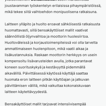
joustavamman työskentelyn erilaisissa pihaympäristöissä,
mikä tekee siitä vaihtoehdon monipuolisena ratkaisuna.
Laitteen ylläpito ja huolto eroavat sähköisestä ratkaisusta
huomattavasti, sillä bensakäyttöiset mallit vaativat
säännöllistä öljynvaihtoa ja moottorin huolesiirtoa.
Huoltoväleissä ja korjaustoimenpiteissä voi olla tarvetta
ammattimaiseen huolenpitoon, mikä vaatii aikaa ja
lisäkustannuksia. Raskaan moottorin herkkyys on usein
kompensoitu lisävarusteiden avulla, jotka parantavat
koneen suorituskykyä ja kestävyyttä pidemmällä
aikavälillä. Päivittäisessä käytössä käyttäjä saattaa
huomata eron laitteen pitkän käyttöajan ja jatkuvan
päivittämisen välillä, mikä vaikuttaa kokonaiskuvaan
laitteen käytettävyydestä.
Bensakäyttöiset mallit tarjoavat intensiivisempää