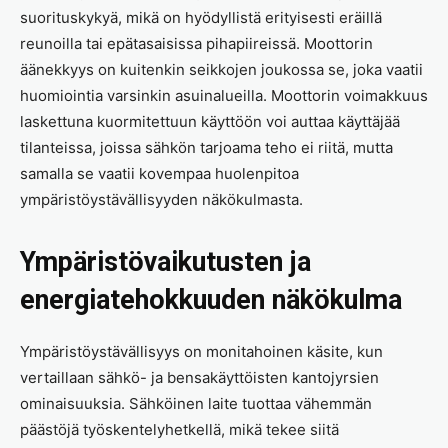
suorituskykyä, mikä on hyödyllistä erityisesti eräillä
reunoilla tai epätasaisissa pihapiireissä. Moottorin
äänekkyys on kuitenkin seikkojen joukossa se, joka vaatii
huomiointia varsinkin asuinalueilla. Moottorin voimakkuus
laskettuna kuormitettuun käyttöön voi auttaa käyttäjää
tilanteissa, joissa sähkön tarjoama teho ei riitä, mutta
samalla se vaatii kovempaa huolenpitoa
ympäristöystävällisyyden näkökulmasta.
Ympäristövaikutusten ja
energiatehokkuuden näkökulma
Ympäristöystävällisyys on monitahoinen käsite, kun
vertaillaan sähkö- ja bensakäyttöisten kantojyrsien
ominaisuuksia. Sähköinen laite tuottaa vähemmän
päästöjä työskentelyhetkellä, mikä tekee siitä