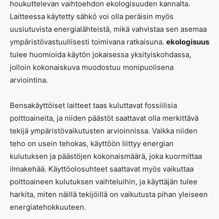
houkuttelevan vaihtoehdon ekologisuuden kannalta.
Laitteessa käytetty sähkö voi olla peräisin myös
uusiutuvista energialähteistä, mikä vahvistaa sen asemaa
ympäristövastuullisesti toimivana ratkaisuna.
ekologisuus
tulee huomioida käytön jokaisessa yksityiskohdassa,
jolloin kokonaiskuva muodostuu monipuolisena
arviointina.
Bensakäyttöiset laitteet taas kuluttavat fossiilisia
polttoaineita, ja niiden päästöt saattavat olla merkittävä
tekijä ympäristövaikutusten arvioinnissa. Vaikka niiden
teho on usein tehokas, käyttöön liittyy energian
kulutuksen ja päästöjen kokonaismäärä, joka kuormittaa
ilmakehää. Käyttöolosuhteet saattavat myös vaikuttaa
polttoaineen kulutuksen vaihteluihin, ja käyttäjän tulee
harkita, miten näillä tekijöillä on vaikutusta pihan yleiseen
energiatehokkuuteen.