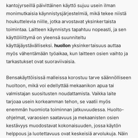
kantojyrseillä päivittäinen käyttö sujuu usein ilman
monimutkaisia käynnistysjärjestelmiä, mikä tekee niistä
houkuttelevia niille, jotka arvostavat yksinkertaista
toimintaa. Laitteen käynnistys tapahtuu nopeasti, ja sen
käyttöliittymä on yleensä suunniteltu
käyttäjäystävälliseksi.
huollon
yksinkertaisuus auttaa
myös vähentämään työaikaa, kun laitteen osien vaihto ja
tarkastukset ovat suoraviivaisia.
Bensakäyttöisissä malleissa korostuu tarve säännölliseen
huoltoon, mikä voi edellyttää mekaanikon apua tai
valmistajan suositusten noudattamista. Vaikka laite
tarjoaa usein korkeamman tehon, se vaatii myös
enemmän huomiota toiminnan jatkuvuudessa. Huolto-
ohjelmat, varaosien saatavuus ja mekaanisten osien
kestävyys muodostavat kokonaisuuden, jossa käytön
helppous ja luotettavuus ovat keskeisiä arvolukuja. Näin