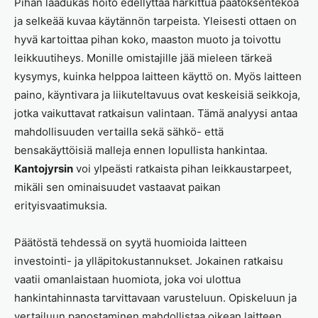
Pihan laadukas hoito edellyttää harkittua päätöksentekoa
ja selkeää kuvaa käytännön tarpeista. Yleisesti ottaen on
hyvä kartoittaa pihan koko, maaston muoto ja toivottu
leikkuutiheys. Monille omistajille jää mieleen tärkeä
kysymys, kuinka helppoa laitteen käyttö on. Myös laitteen
paino, käyntivara ja liikuteltavuus ovat keskeisiä seikkoja,
jotka vaikuttavat ratkaisun valintaan. Tämä analyysi antaa
mahdollisuuden vertailla sekä sähkö- että
bensakäyttöisiä malleja ennen lopullista hankintaa.
Kantojyrsin
voi ylpeästi ratkaista pihan leikkaustarpeet,
mikäli sen ominaisuudet vastaavat paikan
erityisvaatimuksia.
Päätöstä tehdessä on syytä huomioida laitteen
investointi- ja ylläpitokustannukset. Jokainen ratkaisu
vaatii omanlaistaan huomiota, joka voi ulottua
hankintahinnasta tarvittavaan varusteluun. Opiskeluun ja
vertailuun panostaminen mahdollistaa oikean laitteen