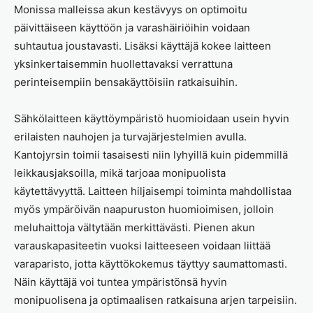
Monissa malleissa akun kestävyys on optimoitu
päivittäiseen käyttöön ja varashäiriöihin voidaan
suhtautua joustavasti. Lisäksi käyttäjä kokee laitteen
yksinkertaisemmin huollettavaksi verrattuna
perinteisempiin bensakäyttöisiin ratkaisuihin.
Sähkölaitteen käyttöympäristö huomioidaan usein hyvin
erilaisten nauhojen ja turvajärjestelmien avulla.
Kantojyrsin toimii tasaisesti niin lyhyillä kuin pidemmillä
leikkausjaksoilla, mikä tarjoaa monipuolista
käytettävyyttä. Laitteen hiljaisempi toiminta mahdollistaa
myös ympäröivän naapuruston huomioimisen, jolloin
meluhaittoja vältytään merkittävästi. Pienen akun
varauskapasiteetin vuoksi laitteeseen voidaan liittää
varaparisto, jotta käyttökokemus täyttyy saumattomasti.
Näin käyttäjä voi tuntea ympäristönsä hyvin
monipuolisena ja optimaalisen ratkaisuna arjen tarpeisiin.