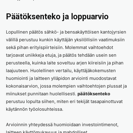
Päätöksenteko ja loppuarvio
Lopullinen päätös sähkö- ja bensakäyttöisen kantojyrsien
välillä perustuu kunkin käyttäjän yksilöllisiin vaatimuksiin
sekä pihan erityispiirteisiin. Molemmat vaihtoehdot
tarjoavat uniikkeja etuja, ja päätös tehdään usein sen
perusteella, kuinka laite soveltuu arjen kiireisiin ja pihan
laajuuteen. Huolellinen vertailu, käyttäjäkokemusten
huomiointi ja laitteen ylläpidon arviointi muodostavat
kokonaisarvion, jossa molempien vaihtoehtojen plussat ja
miinukset punnitaan huolellisesti.
päätöksenteko
perustuu lopulta siihen, miten eri tekijät tasapainottuvat
käytännön työolosuhteissa.
Arvioinnin yhteydessä huomioidaan investointimenot,
laitteen käyttömukavuus ja mahdolliset