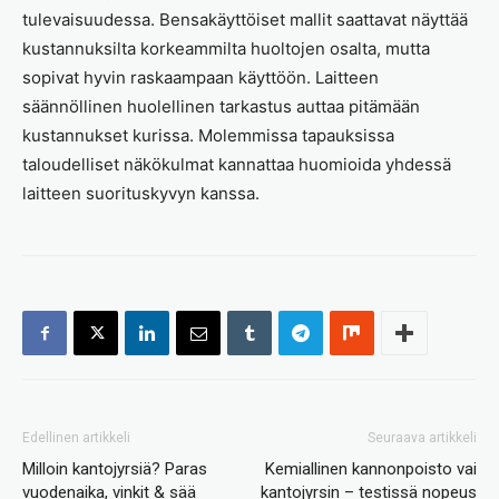
tulevaisuudessa. Bensakäyttöiset mallit saattavat näyttää
kustannuksilta korkeammilta huoltojen osalta, mutta
sopivat hyvin raskaampaan käyttöön. Laitteen
säännöllinen huolellinen tarkastus auttaa pitämään
kustannukset kurissa. Molemmissa tapauksissa
taloudelliset näkökulmat kannattaa huomioida yhdessä
laitteen suorituskyvyn kanssa.
Edellinen artikkeli
Seuraava artikkeli
Milloin kantojyrsiä? Paras
Kemiallinen kannonpoisto vai
vuodenaika, vinkit & sää
kantojyrsin – testissä nopeus