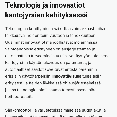
Teknologia ja innovaatiot
kantojyrsien kehityksessä
Teknologian kehittyminen vaikuttaa voimakkaasti pihan
leikkausvälineiden toimivuuteen ja tehokkuuteen.
Uusimmat innovaatiot mahdollistavat molemmissa
vaihtoehdoissa edistyneen ohjausjärjestelmän ja
automaattisia turvaominaisuuksia. Kehitystyön tuloksena
kantojyrsien käyttömukavuus on parantunut, ja
automaattiset säädöt soveltuvat entistä paremmin
erilaisiin käyttötarpeisiin.
innovatiivisuus
tulee esiin
erityisesti laitteiden älykkäissä ohjausjärjestelmissä,
joissa teknologia toimii saumattomasti osana pihan
hoitoperusteita.
Sähkömoottorilla varustetuissa malleissa uudet akut ja
latausratkaisut takaavat entistä pidemmän käyttöajan