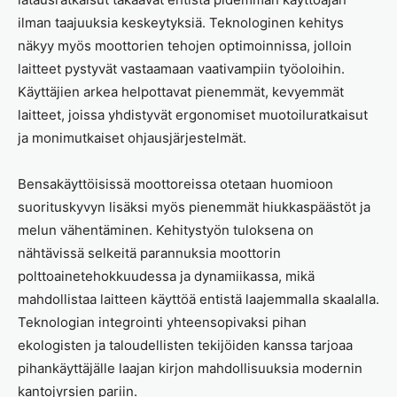
ilman taajuuksia keskeytyksiä. Teknologinen kehitys
näkyy myös moottorien tehojen optimoinnissa, jolloin
laitteet pystyvät vastaamaan vaativampiin työoloihin.
Käyttäjien arkea helpottavat pienemmät, kevyemmät
laitteet, joissa yhdistyvät ergonomiset muotoiluratkaisut
ja monimutkaiset ohjausjärjestelmät.
Bensakäyttöisissä moottoreissa otetaan huomioon
suorituskyvyn lisäksi myös pienemmät hiukkaspäästöt ja
melun vähentäminen. Kehitystyön tuloksena on
nähtävissä selkeitä parannuksia moottorin
polttoainetehokkuudessa ja dynamiikassa, mikä
mahdollistaa laitteen käyttöä entistä laajemmalla skaalalla.
Teknologian integrointi yhteensopivaksi pihan
ekologisten ja taloudellisten tekijöiden kanssa tarjoaa
pihankäyttäjälle laajan kirjon mahdollisuuksia modernin
kantojyrsien pariin.