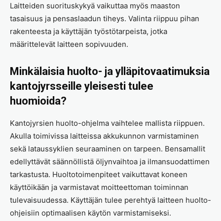
Laitteiden suorituskykyä vaikuttaa myös maaston
tasaisuus ja pensaslaadun tiheys. Valinta riippuu pihan
rakenteesta ja käyttäjän työstötarpeista, jotka
määrittelevät laitteen sopivuuden.
Minkälaisia huolto- ja ylläpitovaatimuksia
kantojyrsseille yleisesti tulee
huomioida?
Kantojyrsien huolto-ohjelma vaihtelee mallista riippuen.
Akulla toimivissa laitteissa akkukunnon varmistaminen
sekä lataussyklien seuraaminen on tarpeen. Bensamallit
edellyttävät säännöllistä öljynvaihtoa ja ilmansuodattimen
tarkastusta. Huoltotoimenpiteet vaikuttavat koneen
käyttöikään ja varmistavat moitteettoman toiminnan
tulevaisuudessa. Käyttäjän tulee perehtyä laitteen huolto-
ohjeisiin optimaalisen käytön varmistamiseksi.