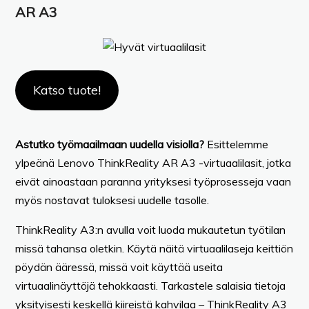
AR A3
Katso tuote!
Astutko työmaailmaan uudella visiolla?
Esittelemme
ylpeänä Lenovo ThinkReality AR A3 -virtuaalilasit, jotka
eivät ainoastaan paranna yrityksesi työprosesseja vaan
myös nostavat tuloksesi uudelle tasolle.
ThinkReality A3:n avulla voit luoda mukautetun työtilan
missä tahansa oletkin. Käytä näitä virtuaalilaseja keittiön
pöydän ääressä, missä voit käyttää useita
virtuaalinäyttöjä tehokkaasti. Tarkastele salaisia tietoja
yksityisesti keskellä kiireistä kahvilaa – ThinkReality A3