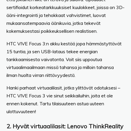
sertifioidut korkeatarkkuuksiset kuulokkeet, joissa on 3D-
ääni-integrointi ja tehokkaat vahvistimet, luovat
mukaansatempaavia äänikuvia, jotka tekevät
kokemuksestasi poikkeuksellisen realistisen.
HTC VIVE Focus 3:n akku kestää jopa hämmästyttävät
15 tuntia, ja sen USB-lataus tekee energian
tankkaamisesta vaivatonta. Voit siis uppoutua
virtuaalimaailmaan missä tahansa ja milloin tahansa
ilman huolta virran riittävyydestä.
Hanki parhaat virtuaalilasit, jotka ylittävät odotuksesi –
HTC VIVE Focus 3 vie sinut seikkailuihin, joita et ole
ennen kokenut. Tartu tilaisuuteen astua uuteen
ulottuvuuteen!
2.
Hyvät virtuaalilasit
: Lenovo ThinkReality