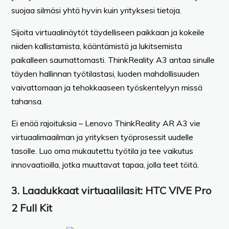
suojaa silmäsi yhtä hyvin kuin yrityksesi tietoja.
Sijoita virtuaalinäytöt täydelliseen paikkaan ja kokeile
niiden kallistamista, kääntämistä ja lukitsemista
paikalleen saumattomasti. ThinkReality A3 antaa sinulle
täyden hallinnan työtilastasi, luoden mahdollisuuden
vaivattomaan ja tehokkaaseen työskentelyyn missä
tahansa.
Ei enää rajoituksia – Lenovo ThinkReality AR A3 vie
virtuaalimaailman ja yrityksen työprosessit uudelle
tasolle. Luo oma mukautettu työtila ja tee vaikutus
innovaatioilla, jotka muuttavat tapaa, jolla teet töitä.
3.
Laadukkaat virtuaalilasit
: HTC VIVE Pro
2 Full Kit