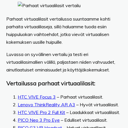
Parhaat virtuaalilasit vertailussa suuntaamme kohti
parhaita virtuaalilaseja, sillä haluamme tuoda esiin
huippuluokan vaihtoehdot, jotka vievät virtuaalisen
kokemuksen uusille huipuille.
Luvassa on syvällinen vertailu ja testi eri
virtuaalilasimallien välillä, paljastaen niiden vahvuudet,
ainutlaatuiset ominaisuudet ja käyttäjäkokemukset.
Vertailussa parhaat virtuaalilasit:
HTC VIVE Focus 3
– Parhaat virtuaalilasit.
Lenovo ThinkReality AR A3
– Hyvät virtuaalilasit.
HTC VIVE Pro 2 Full Kit
– Laadukkaat virtuaalilasit.
PICO Neo 3 Pro Eye
– Edulliset virtuaalilasit.
PICO G3 VR Headset
– Halvat virtuaalilasit.