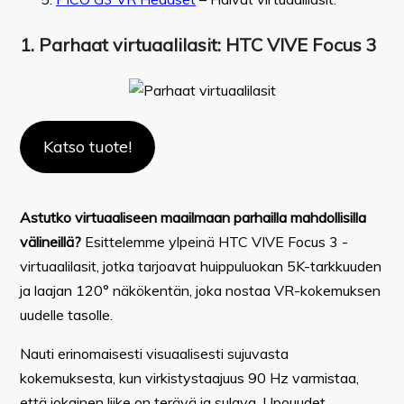
1.
Parhaat virtuaalilasit
: HTC VIVE Focus 3
Katso tuote!
Astutko virtuaaliseen maailmaan parhailla mahdollisilla
välineillä?
Esittelemme ylpeinä HTC VIVE Focus 3 -
virtuaalilasit, jotka tarjoavat huippuluokan 5K-tarkkuuden
ja laajan 120° näkökentän, joka nostaa VR-kokemuksen
uudelle tasolle.
Nauti erinomaisesti visuaalisesti sujuvasta
kokemuksesta, kun virkistystaajuus 90 Hz varmistaa,
että jokainen liike on terävä ja sulava. Upouudet