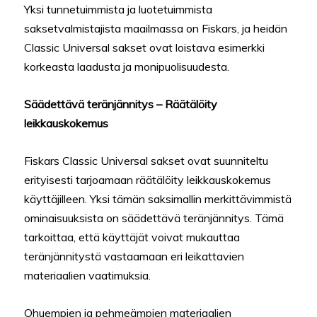
Yksi tunnetuimmista ja luotetuimmista
saksetvalmistajista maailmassa on Fiskars, ja heidän
Classic Universal sakset ovat loistava esimerkki
korkeasta laadusta ja monipuolisuudesta.
Säädettävä teränjännitys – Räätälöity
leikkauskokemus
Fiskars Classic Universal sakset ovat suunniteltu
erityisesti tarjoamaan räätälöity leikkauskokemus
käyttäjilleen. Yksi tämän saksimallin merkittävimmistä
ominaisuuksista on säädettävä teränjännitys. Tämä
tarkoittaa, että käyttäjät voivat mukauttaa
teränjännitystä vastaamaan eri leikattavien
materiaalien vaatimuksia.
Ohuempien ja pehmeämpien materiaalien