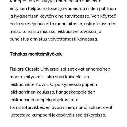
Konepesun kestävyys tekee näistä sakseista
erityisen helppohoitoiset ja varmistaa niiden puhtaan
ja hygieenisen käytön aina tarvittaessa. Voit käyttää
näitä sakseja huoletta ruoanlaitossa, askartelussa tai
missä tahansa muussa leikkaustehtävässä, ja
puhdistus onnistuu vaivattomasti koneessa.
Tehokas monitoimityökalu
Fiskars Classic Universal sakset ovat erinomainen
monitoimityökalu, joka sopii kaikenlaisiin
leikkaamistehtäviin. Olipa kyseessä paperin
leikkaaminen koulussa, kangaskappaleiden
leikkaaminen ompeluprojektissa tai
toimistotarvikkeiden avaaminen, nämä sakset ovat
luotettava kumppani jokapäiväisissä askareissa.