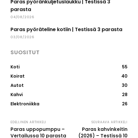
Paras pyöränkuljetuslaukku | Testissä 3
parasta
04/08/2026
Paras pyöräteline kotiin | Testissä 3 parasta
03/08/2026
SUOSITUT
Koti
55
Koirat
40
Autot
30
Kahvi
28
Elektroniikka
26
EDELLINEN ARTIKKELI
SEURAAVA ARTIKKELI
Paras uppopumppu –
Paras kahvinkeitin
Vertailussa 10 parasta
(2026) – Testissä 10