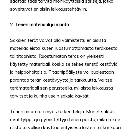
saattaa taas tarvita monikäyttöisiä sakseja, jotka
soveltuvat erilaisiin leikkaustehtäviin.
2. Terien materiaali ja muoto
Saksien terät voivat olla valmistettu erilaisista
materiaaleista, kuten ruostumattomasta teräksestä
tai titaanista. Ruostumaton teräs on yleisesti
käytetty materiaali, koska se tekee teristä kestäviä
ja helppohoitoisia. Titaanipäällyste voi puolestaan
parantaa terän kestävyyttä ja tarkkuutta. Valitse
terämateriaali sen perusteella, millaista leikkausta
tarvitset ja kuinka usein saksia käytät.
Terien muoto on myös tärkeä tekijä. Monet sakset
ovat tylppiä ja pyöristettyjä terien päistä, mikä tekee
niistä turvallisia käyttää erityisesti lasten tai kankaan