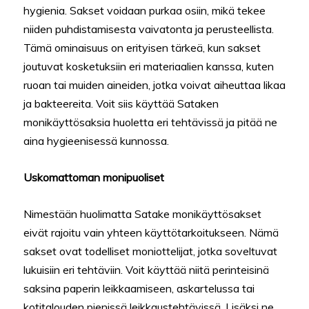
hygienia. Sakset voidaan purkaa osiin, mikä tekee
niiden puhdistamisesta vaivatonta ja perusteellista.
Tämä ominaisuus on erityisen tärkeä, kun sakset
joutuvat kosketuksiin eri materiaalien kanssa, kuten
ruoan tai muiden aineiden, jotka voivat aiheuttaa likaa
ja bakteereita. Voit siis käyttää Sataken
monikäyttösaksia huoletta eri tehtävissä ja pitää ne
aina hygieenisessä kunnossa.
Uskomattoman monipuoliset
Nimestään huolimatta Satake monikäyttösakset
eivät rajoitu vain yhteen käyttötarkoitukseen. Nämä
sakset ovat todelliset moniottelijat, jotka soveltuvat
lukuisiin eri tehtäviin. Voit käyttää niitä perinteisinä
saksina paperin leikkaamiseen, askartelussa tai
kotitalouden pienissä leikkaustehtävissä. Lisäksi ne