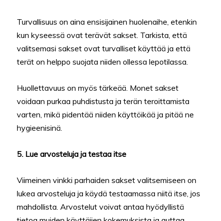
Turvallisuus on aina ensisijainen huolenaihe, etenkin
kun kyseessä ovat terävät sakset. Tarkista, että
valitsemasi sakset ovat turvalliset käyttää ja että
terät on helppo suojata niiden ollessa lepotilassa.
Huollettavuus on myös tärkeää. Monet sakset
voidaan purkaa puhdistusta ja terän teroittamista
varten, mikä pidentää niiden käyttöikää ja pitää ne
hygieenisinä.
5. Lue arvosteluja ja testaa itse
Viimeinen vinkki parhaiden sakset valitsemiseen on
lukea arvosteluja ja käydä testaamassa niitä itse, jos
mahdollista. Arvostelut voivat antaa hyödyllistä
tietoa muiden käyttäjien kokemuksista ja auttaa