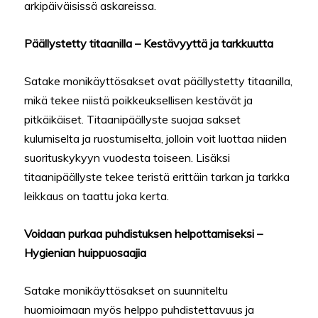
arkipäiväisissä askareissa.
Päällystetty titaanilla – Kestävyyttä ja tarkkuutta
Satake monikäyttösakset ovat päällystetty titaanilla,
mikä tekee niistä poikkeuksellisen kestävät ja
pitkäikäiset. Titaanipäällyste suojaa sakset
kulumiselta ja ruostumiselta, jolloin voit luottaa niiden
suorituskykyyn vuodesta toiseen. Lisäksi
titaanipäällyste tekee teristä erittäin tarkan ja tarkka
leikkaus on taattu joka kerta.
Voidaan purkaa puhdistuksen helpottamiseksi –
Hygienian huippuosaajia
Satake monikäyttösakset on suunniteltu
huomioimaan myös helppo puhdistettavuus ja