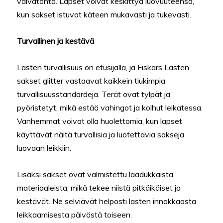
vaivatonta. Lapset voivat keskittyä luovuuteensa,
kun sakset istuvat käteen mukavasti ja tukevasti.
Turvallinen ja kestävä
Lasten turvallisuus on etusijalla, ja Fiskars Lasten
sakset glitter vastaavat kaikkein tiukimpia
turvallisuusstandardeja. Terät ovat tylpät ja
pyöristetyt, mikä estää vahingot ja kolhut leikatessa.
Vanhemmat voivat olla huolettomia, kun lapset
käyttävät näitä turvallisia ja luotettavia sakseja
luovaan leikkiin.
Lisäksi sakset ovat valmistettu laadukkaista
materiaaleista, mikä tekee niistä pitkäikäiset ja
kestävät. Ne selviävät helposti lasten innokkaasta
leikkaamisesta päivästä toiseen.