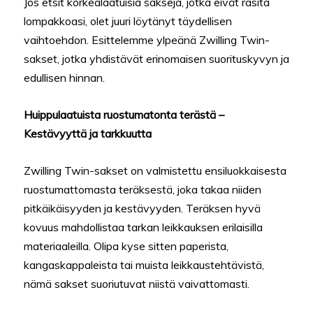
Jos etsit korkealaatuisia sakseja, jotka eivät rasita
lompakkoasi, olet juuri löytänyt täydellisen
vaihtoehdon. Esittelemme ylpeänä Zwilling Twin-
sakset, jotka yhdistävät erinomaisen suorituskyvyn ja
edullisen hinnan.
Huippulaatuista ruostumatonta terästä –
Kestävyyttä ja tarkkuutta
Zwilling Twin-sakset on valmistettu ensiluokkaisesta
ruostumattomasta teräksestä, joka takaa niiden
pitkäikäisyyden ja kestävyyden. Teräksen hyvä
kovuus mahdollistaa tarkan leikkauksen erilaisilla
materiaaleilla. Olipa kyse sitten paperista,
kangaskappaleista tai muista leikkaustehtävistä,
nämä sakset suoriutuvat niistä vaivattomasti.