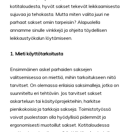
kotitaloudesta, hyvät sakset tekevät leikkaamisesta
sujuvaa ja tehokasta. Mutta miten valita juuri ne
parhaat sakset omiin tarpeisiin? Alapuolella
annamme sinulle vinkkejä ja ohjeita täydellisen
leikkaustyökalun löytämiseen.
1. Mieti käyttötarkoitusta
Ensimmäinen askel parhaiden saksejen
valitsemisessa on miettiä, mihin tarkoitukseen niitä
tarvitset. On olemassa erilaisia saksimalleja, jotka on
suunniteltu eri tehtäviin. Jos tarvitset sakset
askarteluun tai käsityöprojekteihin, harkitse
pienikokoisia ja tarkkoja sakseja. Toimistotyössä
voivat puolestaan olla hyödyllisiä pidemmät ja
ergonomisesti muotoillut sakset. Kotitaloudessa