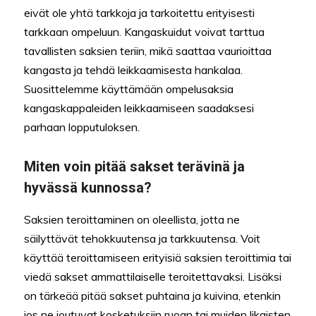
eivät ole yhtä tarkkoja ja tarkoitettu erityisesti
tarkkaan ompeluun. Kangaskuidut voivat tarttua
tavallisten saksien teriin, mikä saattaa vaurioittaa
kangasta ja tehdä leikkaamisesta hankalaa.
Suosittelemme käyttämään ompelusaksia
kangaskappaleiden leikkaamiseen saadaksesi
parhaan lopputuloksen.
Miten voin pitää sakset terävinä ja
hyvässä kunnossa?
Saksien teroittaminen on oleellista, jotta ne
säilyttävät tehokkuutensa ja tarkkuutensa. Voit
käyttää teroittamiseen erityisiä saksien teroittimia tai
viedä sakset ammattilaiselle teroitettavaksi. Lisäksi
on tärkeää pitää sakset puhtaina ja kuivina, etenkin
jos ne joutuvat kosketuksiin ruoan tai muiden likaisten