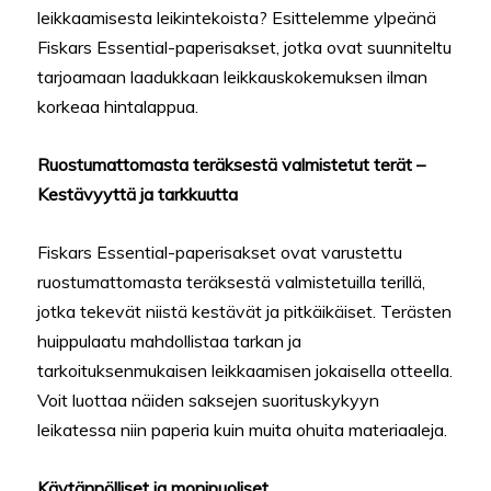
leikkaamisesta leikintekoista? Esittelemme ylpeänä
Fiskars Essential-paperisakset, jotka ovat suunniteltu
tarjoamaan laadukkaan leikkauskokemuksen ilman
korkeaa hintalappua.
Ruostumattomasta teräksestä valmistetut terät –
Kestävyyttä ja tarkkuutta
Fiskars Essential-paperisakset ovat varustettu
ruostumattomasta teräksestä valmistetuilla terillä,
jotka tekevät niistä kestävät ja pitkäikäiset. Terästen
huippulaatu mahdollistaa tarkan ja
tarkoituksenmukaisen leikkaamisen jokaisella otteella.
Voit luottaa näiden saksejen suorituskykyyn
leikatessa niin paperia kuin muita ohuita materiaaleja.
Käytännölliset ja monipuoliset