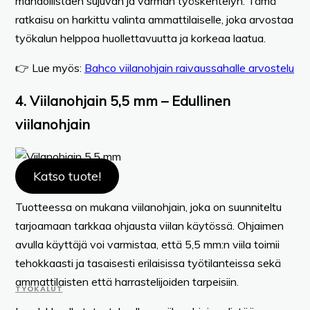
mahdollistaen sujuvan ja varman työskentelyn. Tämä
ratkaisu on harkittu valinta ammattilaiselle, joka arvostaa
työkalun helppoa huollettavuutta ja korkeaa laatua.
👉 Lue myös:
Bahco viilanohjain raivaussahalle arvostelu
4. Viilanohjain 5,5 mm – Edullinen
viilanohjain
Katso tuote!
Tuotteessa on mukana viilanohjain, joka on suunniteltu
tarjoamaan tarkkaa ohjausta viilan käytössä. Ohjaimen
avulla käyttäjä voi varmistaa, että 5,5 mm:n viila toimii
tehokkaasti ja tasaisesti erilaisissa työtilanteissa sekä
ammattilaisten että harrastelijoiden tarpeisiin.
TYÖKALUT