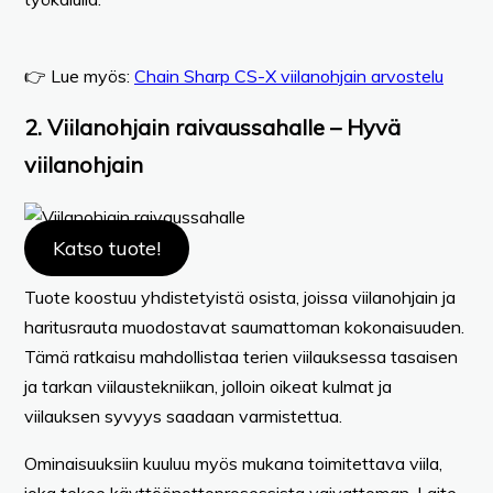
👉 Lue myös:
Chain Sharp CS-X viilanohjain arvostelu
2. Viilanohjain raivaussahalle – Hyvä
viilanohjain
Katso tuote!
Tuote koostuu yhdistetyistä osista, joissa viilanohjain ja
haritusrauta muodostavat saumattoman kokonaisuuden.
Tämä ratkaisu mahdollistaa terien viilauksessa tasaisen
ja tarkan viilaustekniikan, jolloin oikeat kulmat ja
viilauksen syvyys saadaan varmistettua.
Ominaisuuksiin kuuluu myös mukana toimitettava viila,
joka tekee käyttöönottoprosessista vaivattoman. Laite