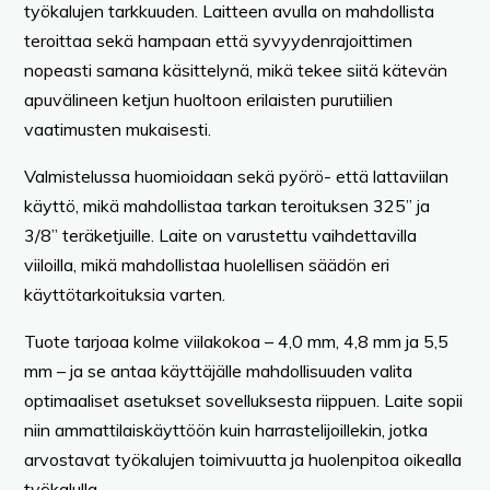
työkalujen tarkkuuden. Laitteen avulla on mahdollista
teroittaa sekä hampaan että syvyydenrajoittimen
nopeasti samana käsittelynä, mikä tekee siitä kätevän
apuvälineen ketjun huoltoon erilaisten purutiilien
vaatimusten mukaisesti.
Valmistelussa huomioidaan sekä pyörö- että lattaviilan
käyttö, mikä mahdollistaa tarkan teroituksen 325” ja
3/8” teräketjuille. Laite on varustettu vaihdettavilla
viiloilla, mikä mahdollistaa huolellisen säädön eri
käyttötarkoituksia varten.
Tuote tarjoaa kolme viilakokoa – 4,0 mm, 4,8 mm ja 5,5
mm – ja se antaa käyttäjälle mahdollisuuden valita
optimaaliset asetukset sovelluksesta riippuen. Laite sopii
niin ammattilaiskäyttöön kuin harrastelijoillekin, jotka
arvostavat työkalujen toimivuutta ja huolenpitoa oikealla
työkalulla.