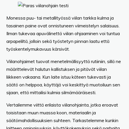
Monessa puu- tai metallityössä viilan tarkka kulma ja
tasainen paine ovat onnistuneen viimeistelyn salaisuus.
Ilman tukevaa apuvälinettä viilan ohjaaminen voi tuntua
arpapeliltä, jolloin sekä työstetyn pinnan laatu että
työskentelymukavuus kärsivät.
Viilanohjaimet tuovat menetelmällisyyttä rutiiniin, sillä ne
määrittelevät halutun kallistuksen ja pitävät viilan
liikkeen vakaana. Kun laite istuu käteen tukevasti ja
säätö on helppoa, käyttäjä voi keskittyä muotoiluun sen
sijaan, että mittailisi kulmia silmämääräisesti.
Vertailemme viittä erilaista viilanohjainta, jotka eroavat
toisistaan muun muassa koon, materiaalin ja
säätömahdollisuuksien suhteen. Tarkastelemme kunkin
laitteen ominaisuuksia, käyttökokemuksia sekä parhaita