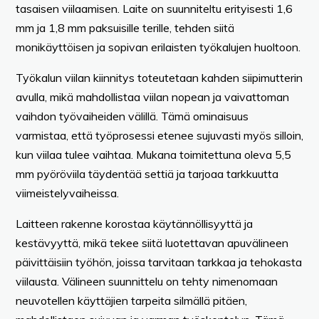
tasaisen viilaamisen. Laite on suunniteltu erityisesti 1,6
mm ja 1,8 mm paksuisille terille, tehden siitä
monikäyttöisen ja sopivan erilaisten työkalujen huoltoon.
Työkalun viilan kiinnitys toteutetaan kahden siipimutterin
avulla, mikä mahdollistaa viilan nopean ja vaivattoman
vaihdon työvaiheiden välillä. Tämä ominaisuus
varmistaa, että työprosessi etenee sujuvasti myös silloin,
kun viilaa tulee vaihtaa. Mukana toimitettuna oleva 5,5
mm pyöröviila täydentää settiä ja tarjoaa tarkkuutta
viimeistelyvaiheissa.
Laitteen rakenne korostaa käytännöllisyyttä ja
kestävyyttä, mikä tekee siitä luotettavan apuvälineen
päivittäisiin työhön, joissa tarvitaan tarkkaa ja tehokasta
viilausta. Välineen suunnittelu on tehty nimenomaan
neuvotellen käyttäjien tarpeita silmällä pitäen,