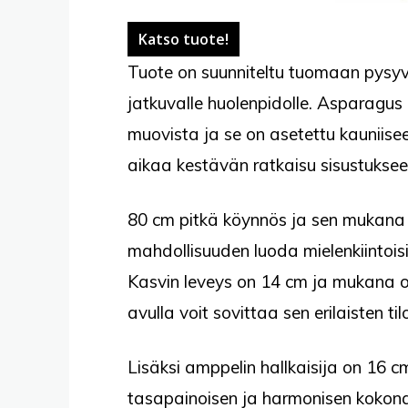
Katso tuote!
Tuote on suunniteltu tuomaan pysyv
jatkuvalle huolenpidolle. Asparagu
muovista ja se on asetettu kauniise
aikaa kestävän ratkaisu sisustuksee
80 cm pitkä köynnös ja sen mukana 
mahdollisuuden luoda mielenkiintoisi
Kasvin leveys on 14 cm ja mukana o
avulla voit sovittaa sen erilaisten til
Lisäksi amppelin hallkaisija on 16 c
tasapainoisen ja harmonisen kokona