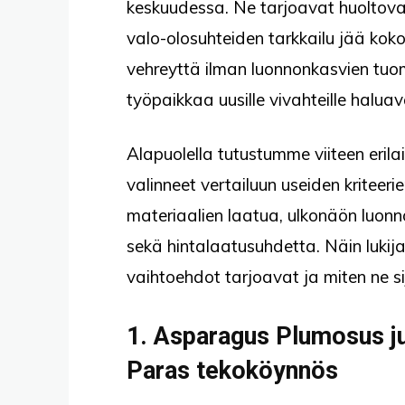
keskuudessa. Ne tarjoavat huoltova
valo-olosuhteiden tarkkailu jää ko
vehreyttä ilman luonnonkasvien tuomi
työpaikkaa uusille vivahteille haluav
Alapuolella tutustumme viiteen eril
valinneet vertailuun useiden kritee
materiaalien laatua, ulkonäön luonn
sekä hintalaatusuhdetta. Näin lukija
vaihtoehdot tarjoavat ja miten ne s
1. Asparagus Plumosus j
Paras tekoköynnös