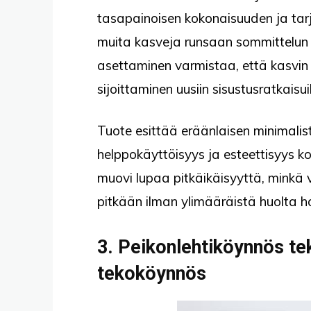
tasapainoisen kokonaisuuden ja tarj
muita kasveja runsaan sommittelun
asettaminen varmistaa, että kasvin
sijoittaminen uusiin sisustusratkaisu
Tuote esittää eräänlaisen minimalist
helppokäyttöisyys ja esteettisyys k
muovi lupaa pitkäikäisyyttä, minkä v
pitkään ilman ylimääräistä huolta h
3. Peikonlehtiköynnös t
tekoköynnös