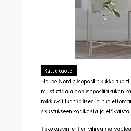
Katso tuote!
House Nordic Isoposliinikukka tuo ti
muistuttaa aidon isoposliinikukan k
roikkuvat luonnollisen ja huolettoma
sisustukseen kodikasta ja eläväistä
Tekokasvin lehtien vihreän ja vaale