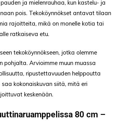
pauden ja mielenrauhaa, kun kastelu- ja
konaan pois. Tekoköynnökset antavat tilaan
a rajoitteita, mikä on monelle kotia tai
alle ratkaiseva etu.
aiseen tekoköynnökseen, jotka olemme
rien pohjalta. Arvioimme muun muassa
ollisuutta, ripustettavuuden helppoutta
 saa kokonaiskuvan siitä, mitä eri
ijoittuvat keskenään.
uuttinaruamppelissa 80 cm –