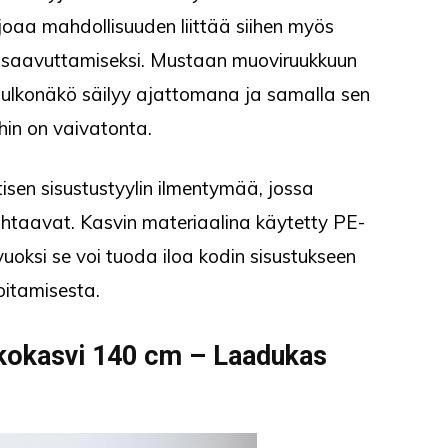
oaa mahdollisuuden liittää siihen myös
 saavuttamiseksi. Mustaan muoviruukkuun
 ulkonäkö säilyy ajattomana ja samalla sen
ihin on vaivatonta.
isen sisustustyylin ilmentymää, jossa
ohtaavat. Kasvin materiaalina käytetty PE-
uoksi se voi tuoda iloa kodin sisustukseen
oitamisesta.
ekokasvi 140 cm – Laadukas