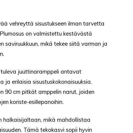
ää vehreyttä sisustukseen ilman tarvetta
s Plumosus on valmistettu kestävästä
en saviruukkuun, mikä tekee siitä varman ja
n.
tuleva juuttinaramppeli antavat
a ja erilaisia sisustuskokonaisuuksia.
n 90 cm pitkät amppelin narut, joiden
ojen koriste-esillepanoihin.
m halkaisijaltaan, mikä mahdollistaa
isuuden. Tämä tekokasvi sopii hyvin