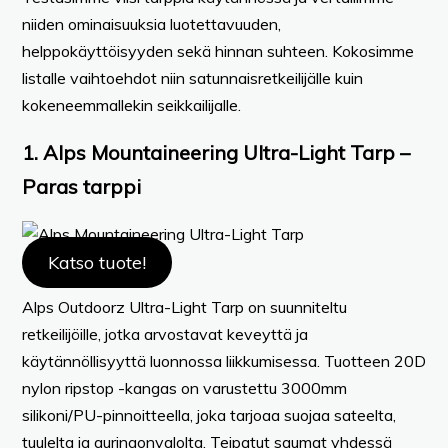
niiden ominaisuuksia luotettavuuden,
helppokäyttöisyyden sekä hinnan suhteen. Kokosimme
listalle vaihtoehdot niin satunnaisretkeilijälle kuin
kokeneemmallekin seikkailijalle.
1. Alps Mountaineering Ultra-Light Tarp –
Paras tarppi
Katso tuote!
Alps Outdoorz Ultra-Light Tarp on suunniteltu
retkeilijöille, jotka arvostavat keveyttä ja
käytännöllisyyttä luonnossa liikkumisessa. Tuotteen 20D
nylon ripstop -kangas on varustettu 3000mm
silikoni/PU-pinnoitteella, joka tarjoaa suojaa sateelta,
tuulelta ja auringonvalolta. Teipatut saumat yhdessä