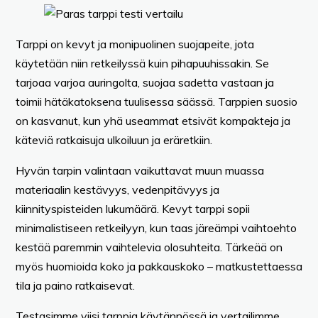
Tarppi on kevyt ja monipuolinen suojapeite, jota
käytetään niin retkeilyssä kuin pihapuuhissakin. Se
tarjoaa varjoa auringolta, suojaa sadetta vastaan ja
toimii hätäkatoksena tuulisessa säässä. Tarppien suosio
on kasvanut, kun yhä useammat etsivät kompakteja ja
käteviä ratkaisuja ulkoiluun ja eräretkiin.
Hyvän tarpin valintaan vaikuttavat muun muassa
materiaalin kestävyys, vedenpitävyys ja
kiinnityspisteiden lukumäärä. Kevyt tarppi sopii
minimalistiseen retkeilyyn, kun taas järeämpi vaihtoehto
kestää paremmin vaihtelevia olosuhteita. Tärkeää on
myös huomioida koko ja pakkauskoko – matkustettaessa
tila ja paino ratkaisevat.
Testasimme viisi tarppia käytännössä ja vertailimme