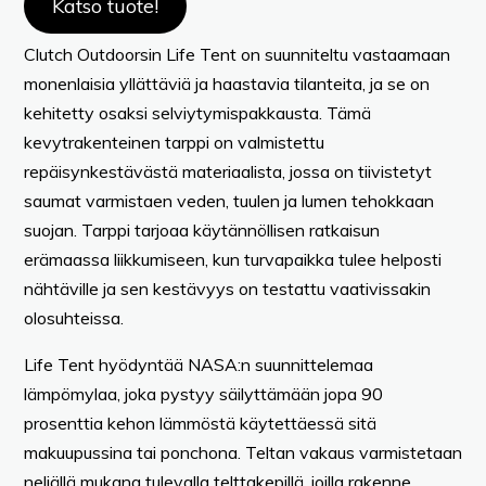
Katso tuote!
Clutch Outdoorsin Life Tent on suunniteltu vastaamaan
monenlaisia yllättäviä ja haastavia tilanteita, ja se on
kehitetty osaksi selviytymispakkausta. Tämä
kevytrakenteinen tarppi on valmistettu
repäisynkestävästä materiaalista, jossa on tiivistetyt
saumat varmistaen veden, tuulen ja lumen tehokkaan
suojan. Tarppi tarjoaa käytännöllisen ratkaisun
erämaassa liikkumiseen, kun turvapaikka tulee helposti
nähtäville ja sen kestävyys on testattu vaativissakin
olosuhteissa.
Life Tent hyödyntää NASA:n suunnittelemaa
lämpömylaa, joka pystyy säilyttämään jopa 90
prosenttia kehon lämmöstä käytettäessä sitä
makuupussina tai ponchona. Teltan vakaus varmistetaan
neljällä mukana tulevalla telttakepillä, joilla rakenne