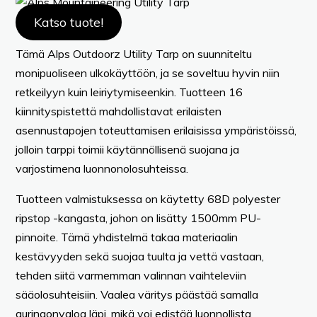
Katso tuote!
Tämä Alps Outdoorz Utility Tarp on suunniteltu
monipuoliseen ulkokäyttöön, ja se soveltuu hyvin niin
retkeilyyn kuin leiriytymiseenkin. Tuotteen 16
kiinnityspistettä mahdollistavat erilaisten
asennustapojen toteuttamisen erilaisissa ympäristöissä,
jolloin tarppi toimii käytännöllisenä suojana ja
varjostimena luonnonolosuhteissa.
Tuotteen valmistuksessa on käytetty 68D polyester
ripstop -kangasta, johon on lisätty 1500mm PU-
pinnoite. Tämä yhdistelmä takaa materiaalin
kestävyyden sekä suojaa tuulta ja vettä vastaan,
tehden siitä varmemman valinnan vaihteleviin
sääolosuhteisiin. Vaalea väritys päästää samalla
auringonvaloa läpi, mikä voi edistää luonnollista