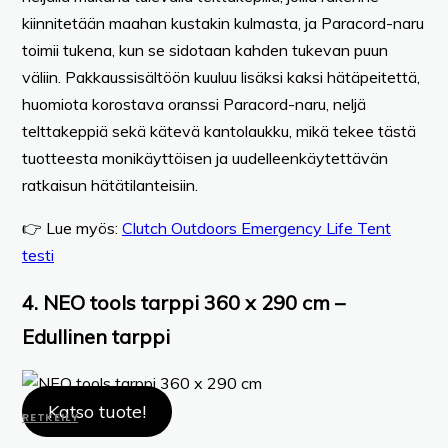
kiinnitetään maahan kustakin kulmasta, ja Paracord-naru
toimii tukena, kun se sidotaan kahden tukevan puun
väliin. Pakkaussisältöön kuuluu lisäksi kaksi hätäpeitettä,
huomiota korostava oranssi Paracord-naru, neljä
telttakeppiä sekä kätevä kantolaukku, mikä tekee tästä
tuotteesta monikäyttöisen ja uudelleenkäytettävän
ratkaisun hätätilanteisiin.
👉 Lue myös:
Clutch Outdoors Emergency Life Tent
testi
4. NEO tools tarppi 360 x 290 cm –
Edullinen tarppi
Katso tuote!
RETKEILY