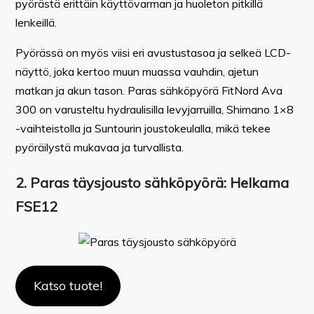
pyörästä erittäin käyttövarman ja huoleton pitkillä
lenkeillä.
Pyörässä on myös viisi eri avustustasoa ja selkeä LCD-
näyttö, joka kertoo muun muassa vauhdin, ajetun
matkan ja akun tason. Paras sähköpyörä FitNord Ava
300 on varusteltu hydraulisilla levyjarruilla, Shimano 1×8
-vaihteistolla ja Suntourin joustokeulalla, mikä tekee
pyöräilystä mukavaa ja turvallista.
2. Paras täysjousto sähköpyörä: Helkama
FSE12
Katso tuote!