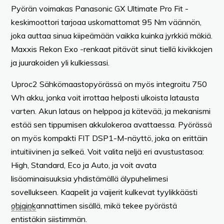
Pyörän voimakas Panasonic GX Ultimate Pro Fit -
keskimoottori tarjoaa uskomattomat 95 Nm väännön,
joka auttaa sinua kiipeämään vaikka kuinka jyrkkiä mäkiä.
Maxxis Rekon Exo -renkaat pitävät sinut tiellä kivikkojen
ja juurakoiden yli kulkiessasi.
Uproc2 Sähkömaastopyörässä on myös integroitu 750
Wh akku, jonka voit irrottaa helposti ulkoista latausta
varten. Akun lataus on helppoa ja kätevää, ja mekanismi
estää sen tippumisen akkulokeroa avattaessa. Pyörässä
on myös kompakti FIT DSP1-M-näyttö, joka on erittäin
intuitiivinen ja selkeä. Voit valita neljä eri avustustasoa:
High, Standard, Eco ja Auto, ja voit avata
lisäominaisuuksia yhdistämällä älypuhelimesi
sovellukseen. Kaapelit ja vaijerit kulkevat tyylikkäästi
ohjainkannattimen sisällä, mikä tekee pyörästä
URHEILU
entistäkin siistimmän.