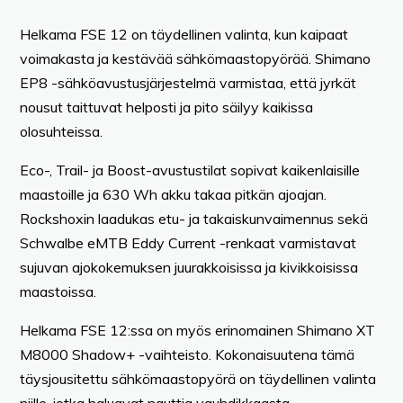
Helkama FSE 12 on täydellinen valinta, kun kaipaat
voimakasta ja kestävää sähkömaastopyörää. Shimano
EP8 -sähköavustusjärjestelmä varmistaa, että jyrkät
nousut taittuvat helposti ja pito säilyy kaikissa
olosuhteissa.
Eco-, Trail- ja Boost-avustustilat sopivat kaikenlaisille
maastoille ja 630 Wh akku takaa pitkän ajoajan.
Rockshoxin laadukas etu- ja takaiskunvaimennus sekä
Schwalbe eMTB Eddy Current -renkaat varmistavat
sujuvan ajokokemuksen juurakkoisissa ja kivikkoisissa
maastoissa.
Helkama FSE 12:ssa on myös erinomainen Shimano XT
M8000 Shadow+ -vaihteisto. Kokonaisuutena tämä
täysjousitettu sähkömaastopyörä on täydellinen valinta
niille, jotka haluavat nauttia vauhdikkaasta