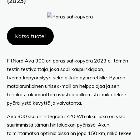
(2023)
Katso tuote!
FitNord Ava 300 on paras sähköpyörä 2023 eli tämän
testin testivoittaja, joka sopii kaupunkiajoon,
työmatkapyöräilyyn sekä pitkille pyöräretkille. Pyörän
matalarunkoinen unisex-malli on helppo ajaa ja sen
tehokas takamoottori avustaa polkemista, mikä tekee
pyöräilystä kevyttä ja vaivatonta.
Ava 300:ssa on integroitu 720 Wh akku, joka on yksi
suurimmista tämän hintaluokan pyörissä. Akun
toimintamatka optimioloissa on jopa 150 km, mikä tekee