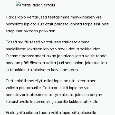
Paras lapio vertailussa testasimme markkinoiden viisi
parhainta lapiota.Kun etsit parasta lapiota tarpeisiisi, olet
saapunut oikeaan paikkaan.
Tässä syvällisessä vertailussa tarkastelemme
huolellisesti jokaisen lapion vahvuudet ja heikkoudet.
Olemme panostaneet aikaa ja vaivaa, jotta voisit tehdä
harkitun päätöksen ja valita juuri sen lapion, joka tuo iloa
ja tehokkuutta jokaiseen kaivuuhetkeen.
Olet ehkä ihmetellyt, miksi lapio on niin olennainen
valinta puutarhurille. Totta on, että lapio on yksi
perustavanlaatuisimmista työkaluista, joka luo pohjan
kukoistavalle kasvimaalle ja upeille kukkaistutuksille.
Ei ole yhtä oikeaa tapaa valita lapio, sillä jokaisella