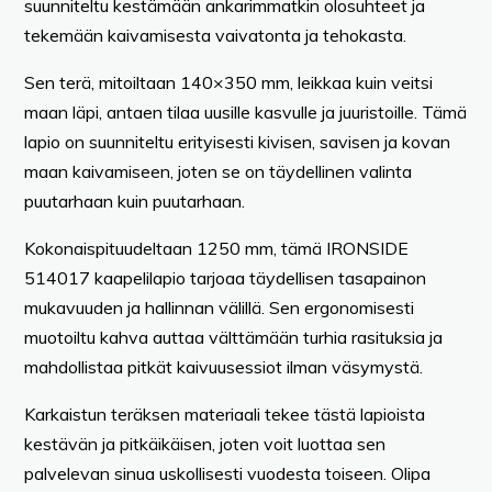
suunniteltu kestämään ankarimmatkin olosuhteet ja
tekemään kaivamisesta vaivatonta ja tehokasta.
Sen terä, mitoiltaan 140×350 mm, leikkaa kuin veitsi
maan läpi, antaen tilaa uusille kasvulle ja juuristoille. Tämä
lapio on suunniteltu erityisesti kivisen, savisen ja kovan
maan kaivamiseen, joten se on täydellinen valinta
puutarhaan kuin puutarhaan.
Kokonaispituudeltaan 1250 mm, tämä IRONSIDE
514017 kaapelilapio tarjoaa täydellisen tasapainon
mukavuuden ja hallinnan välillä. Sen ergonomisesti
muotoiltu kahva auttaa välttämään turhia rasituksia ja
mahdollistaa pitkät kaivuusessiot ilman väsymystä.
Karkaistun teräksen materiaali tekee tästä lapioista
kestävän ja pitkäikäisen, joten voit luottaa sen
palvelevan sinua uskollisesti vuodesta toiseen. Olipa