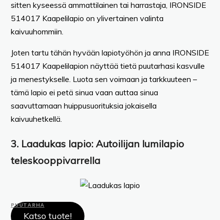
sitten kyseessä ammattilainen tai harrastaja, IRONSIDE
514017 Kaapelilapio on ylivertainen valinta
kaivuuhommiin.
Joten tartu tähän hyvään lapiotyöhön ja anna IRONSIDE
514017 Kaapelilapion näyttää tietä puutarhasi kasvulle
ja menestykselle. Luota sen voimaan ja tarkkuuteen –
tämä lapio ei petä sinua vaan auttaa sinua
saavuttamaan huippusuorituksia jokaisella
kaivuuhetkellä.
3.
Laadukas lapio:
Autoilijan lumilapio
teleskooppivarrella
PUUTARHA
Katso tuote!