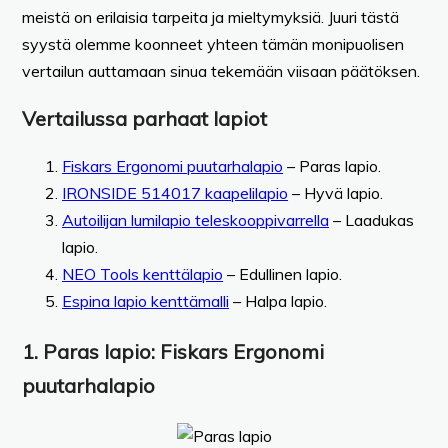
meistä on erilaisia tarpeita ja mieltymyksiä. Juuri tästä
syystä olemme koonneet yhteen tämän monipuolisen
vertailun auttamaan sinua tekemään viisaan päätöksen.
Vertailussa parhaat lapiot
Fiskars Ergonomi puutarhalapio
– Paras lapio.
IRONSIDE 514017 kaapelilapio
– Hyvä lapio.
Autoilijan lumilapio teleskooppivarrella
– Laadukas
lapio.
NEO Tools kenttälapio
– Edullinen lapio.
Espina lapio kenttämalli
– Halpa lapio.
1.
Paras lapio:
Fiskars Ergonomi
puutarhalapio