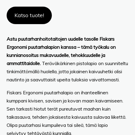
Katso tuote!
Astu puutarhanhoitotaitojen uudelle tasolle Fiskars
Ergonomi puutarhalapion kanssa – tämä työkalu on
kunnianosoitus mukavuudelle, tehokkuudelle ja
ammattitaidolle.
Teräväkärkinen pistolapio on suunniteltu
tinkimättömällä huolella, jotta jokainen kaivuuhetki olisi
nautinto ja saavuttaisit upeita tuloksia vaivattomasti.
Fiskars Ergonomi puutarhalapio on ihanteellinen
kumppani kivisen, savisen ja kovan maan kaivamiseen.
Sen tarkasti hiotut terät pureutuvat maahan kuin
taikasauva, tehden jokaisesta kaivuusta sulavaa liikettä.
Olipa puutarhasi kumpuileva tai sileä, tämä lapio
selviytyy tehtävästä kunnialla.