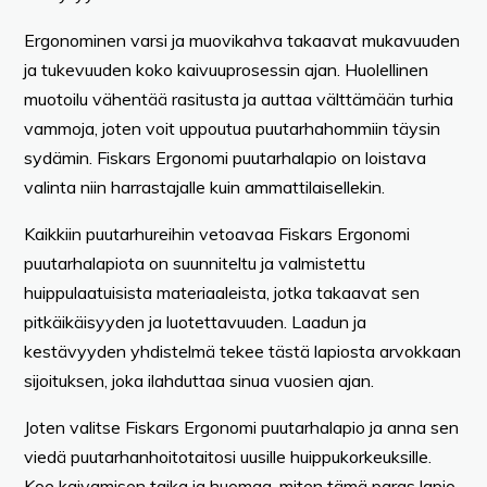
Ergonominen varsi ja muovikahva takaavat mukavuuden
ja tukevuuden koko kaivuuprosessin ajan. Huolellinen
muotoilu vähentää rasitusta ja auttaa välttämään turhia
vammoja, joten voit uppoutua puutarhahommiin täysin
sydämin. Fiskars Ergonomi puutarhalapio on loistava
valinta niin harrastajalle kuin ammattilaisellekin.
Kaikkiin puutarhureihin vetoavaa Fiskars Ergonomi
puutarhalapiota on suunniteltu ja valmistettu
huippulaatuisista materiaaleista, jotka takaavat sen
pitkäikäisyyden ja luotettavuuden. Laadun ja
kestävyyden yhdistelmä tekee tästä lapiosta arvokkaan
sijoituksen, joka ilahduttaa sinua vuosien ajan.
Joten valitse Fiskars Ergonomi puutarhalapio ja anna sen
viedä puutarhanhoitotaitosi uusille huippukorkeuksille.
Koe kaivamisen taika ja huomaa, miten tämä paras lapio