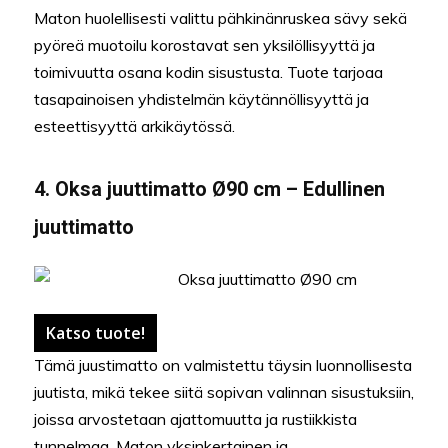
Maton huolellisesti valittu pähkinänruskea sävy sekä
pyöreä muotoilu korostavat sen yksilöllisyyttä ja
toimivuutta osana kodin sisustusta. Tuote tarjoaa
tasapainoisen yhdistelmän käytännöllisyyttä ja
esteettisyyttä arkikäytössä.
4. Oksa juuttimatto Ø90 cm – Edullinen
juuttimatto
Katso tuote!
Tämä juustimatto on valmistettu täysin luonnollisesta
juutista, mikä tekee siitä sopivan valinnan sisustuksiin,
joissa arvostetaan ajattomuutta ja rustiikkista
tunnelmaa. Maton yksinkertainen ja