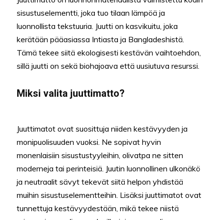
sisustuselementti, joka tuo tilaan lämpöä ja
luonnollista tekstuuria. Juutti on kasvikuitu, joka
kerätään pääasiassa Intiasta ja Bangladeshistä.
Tämä tekee siitä ekologisesti kestävän vaihtoehdon,
sillä juutti on sekä biohajoava että uusiutuva resurssi.
Miksi valita juuttimatto?
Juuttimatot ovat suosittuja niiden kestävyyden ja
monipuolisuuden vuoksi. Ne sopivat hyvin
monenlaisiin sisustustyyleihin, olivatpa ne sitten
moderneja tai perinteisiä. Juutin luonnollinen ulkonäkö
ja neutraalit sävyt tekevät siitä helpon yhdistää
muihin sisustuselementteihin. Lisäksi juuttimatot ovat
tunnettuja kestävyydestään, mikä tekee niistä