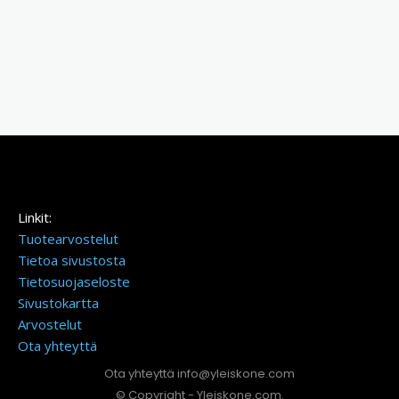
Linkit:
Tuotearvostelut
Tietoa sivustosta
Tietosuojaseloste
Sivustokartta
Arvostelut
Ota yhteyttä
Ota yhteyttä info@yleiskone.com
© Copyright - Yleiskone.com.