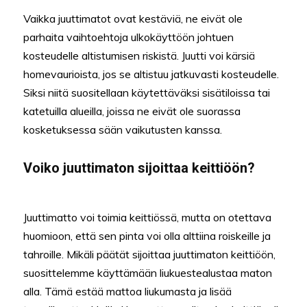
Vaikka juuttimatot ovat kestäviä, ne eivät ole
parhaita vaihtoehtoja ulkokäyttöön johtuen
kosteudelle altistumisen riskistä. Juutti voi kärsiä
homevaurioista, jos se altistuu jatkuvasti kosteudelle.
Siksi niitä suositellaan käytettäväksi sisätiloissa tai
katetuilla alueilla, joissa ne eivät ole suorassa
kosketuksessa sään vaikutusten kanssa.
Voiko juuttimaton sijoittaa keittiöön?
Juuttimatto voi toimia keittiössä, mutta on otettava
huomioon, että sen pinta voi olla alttiina roiskeille ja
tahroille. Mikäli päätät sijoittaa juuttimaton keittiöön,
suosittelemme käyttämään liukuestealustaa maton
alla. Tämä estää mattoa liukumasta ja lisää