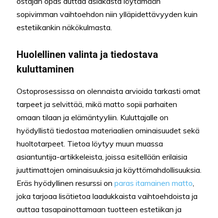
ostajan opas auttaa asiakasta löytämään
sopivimman vaihtoehdon niin ylläpidettävyyden kuin
estetiikankin näkökulmasta.
Huolellinen valinta ja tiedostava
kuluttaminen
Ostoprosessissa on olennaista arvioida tarkasti omat
tarpeet ja selvittää, mikä matto sopii parhaiten
omaan tilaan ja elämäntyyliin. Kuluttajalle on
hyödyllistä tiedostaa materiaalien ominaisuudet sekä
huoltotarpeet. Tietoa löytyy muun muassa
asiantuntija-artikkeleista, joissa esitellään erilaisia
juuttimattojen ominaisuuksia ja käyttömahdollisuuksia.
Eräs hyödyllinen resurssi on
paras itamainen matto
,
joka tarjoaa lisätietoa laadukkaista vaihtoehdoista ja
auttaa tasapainottamaan tuotteen estetiikan ja