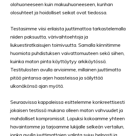
olohuoneeseen kuin makuuhuoneeseen, kunhan
olosuhteet ja hoidolliset seikat ovat tiedossa.
Testasimme viisi erilaista juuttimattoa tarkastelemalla
niiden paksuutta, värivaihtoehtoja ja
liukuestiratkaisujen toimivuutta. Samalla kiinnitimme
huomiota puhdistuksen vaivattomuuteen sekä siihen,
kuinka maton pinta käyttäytyy arkikäytössä.
Testitulosten avulla arvioimme, millainen juuttimatto
pitää pintansa arjen haasteissa ja säilyttää
ulkonäkönsä ajan myötä.
Seuraavissa kappaleissa esittelemme konkreettisesti
jokaisen testissä mukana olleen maton vahvuudet ja
mahdolliset kompromissit. Lopuksi kokoamme yhteen
havaintomme ja tarjoamme lukijalle selkeän vertailun,
jonka avulla juuttimattojen valinta sujuu helposti ja