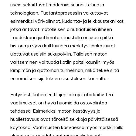
usein sekoittuvat moderniin suunnitteluun ja
teknologiaan. Tuotantoprosessiin vaikuttavat
esimerkiksi värivalinnat, kudonta- ja leikkaustekniikat,
jotka antavat matolle sen ainutlaatuisen ilmeen.
Laadukkaan juuttimaton taustalla on usein pitkä
historia ja syvä kulttuurinen merkitys, jonka juuret
ulottuvat useisiin sukupolviin. Tällaisen maton
valitseminen voi tuoda kotiin paitsi kauniin, myös
lämpimän ja ajattoman tunnelman, mikä tekee siitä
erinomaisen sijoituksen sisustuksen kannalta.
Erityisesti kotien eri tilojen ja käyttötarkoitusten
vaatimukset on hyvä huomioida ostovalintaa
tehdessä. Esimerkiksi maton kestävyys ja
huollettavuus ovat tärkeitä seikkoja päivittäisessä
käytössä. Vaatimusten kasvaessa myös markkinoilla
olevat vaihtoehdot ovat monipuolistuneet