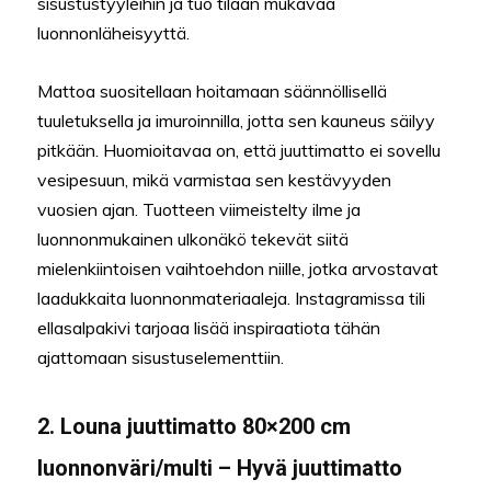
sisustustyyleihin ja tuo tilaan mukavaa
luonnonläheisyyttä.
Mattoa suositellaan hoitamaan säännöllisellä
tuuletuksella ja imuroinnilla, jotta sen kauneus säilyy
pitkään. Huomioitavaa on, että juuttimatto ei sovellu
vesipesuun, mikä varmistaa sen kestävyyden
vuosien ajan. Tuotteen viimeistelty ilme ja
luonnonmukainen ulkonäkö tekevät siitä
mielenkiintoisen vaihtoehdon niille, jotka arvostavat
laadukkaita luonnonmateriaaleja. Instagramissa tili
ellasalpakivi tarjoaa lisää inspiraatiota tähän
ajattomaan sisustuselementtiin.
2. Louna juuttimatto 80×200 cm
luonnonväri/multi – Hyvä juuttimatto