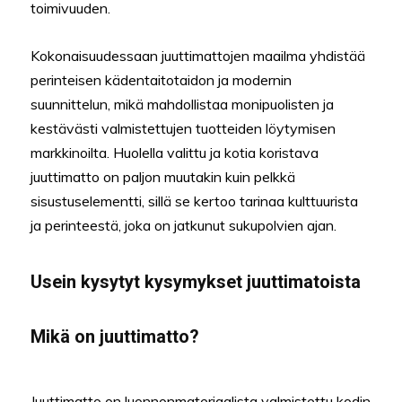
toimivuuden.
Kokonaisuudessaan juuttimattojen maailma yhdistää
perinteisen kädentaitotaidon ja modernin
suunnittelun, mikä mahdollistaa monipuolisten ja
kestävästi valmistettujen tuotteiden löytymisen
markkinoilta. Huolella valittu ja kotia koristava
juuttimatto on paljon muutakin kuin pelkkä
sisustuselementti, sillä se kertoo tarinaa kulttuurista
ja perinteestä, joka on jatkunut sukupolvien ajan.
Usein kysytyt kysymykset juuttimatoista
Mikä on juuttimatto?
Juuttimatto on luonnonmateriaalista valmistettu kodin