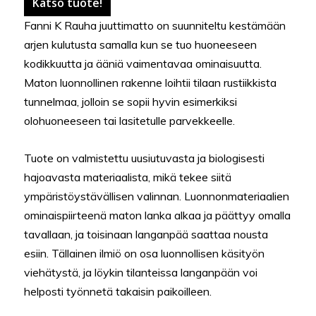
Katso tuote!
Fanni K Rauha juuttimatto on suunniteltu kestämään
arjen kulutusta samalla kun se tuo huoneeseen
kodikkuutta ja ääniä vaimentavaa ominaisuutta.
Maton luonnollinen rakenne loihtii tilaan rustiikkista
tunnelmaa, jolloin se sopii hyvin esimerkiksi
olohuoneeseen tai lasitetulle parvekkeelle.
Tuote on valmistettu uusiutuvasta ja biologisesti
hajoavasta materiaalista, mikä tekee siitä
ympäristöystävällisen valinnan. Luonnonmateriaalien
ominaispiirteenä maton lanka alkaa ja päättyy omalla
tavallaan, ja toisinaan langanpää saattaa nousta
esiin. Tällainen ilmiö on osa luonnollisen käsityön
viehätystä, ja löykin tilanteissa langanpään voi
helposti työnnetä takaisin paikoilleen.