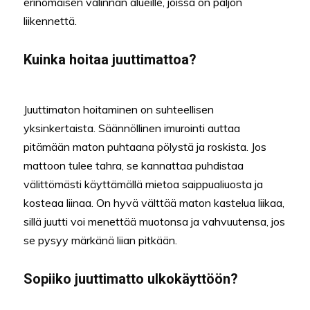
erinomaisen valinnan alueille, joissa on paljon
liikennettä.
Kuinka hoitaa juuttimattoa?
Juuttimaton hoitaminen on suhteellisen
yksinkertaista. Säännöllinen imurointi auttaa
pitämään maton puhtaana pölystä ja roskista. Jos
mattoon tulee tahra, se kannattaa puhdistaa
välittömästi käyttämällä mietoa saippualiuosta ja
kosteaa liinaa. On hyvä välttää maton kastelua liikaa,
sillä juutti voi menettää muotonsa ja vahvuutensa, jos
se pysyy märkänä liian pitkään.
Sopiiko juuttimatto ulkokäyttöön?