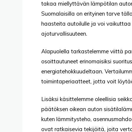
takaa miellyttävän lämpötilan auto
Suomalaisilla on erityinen tarve tällai
haasteita autoilulle ja voi vaikutt
ajoturvallisuuteen.
Alapuolella tarkastelemme viittä pa
osoittautuneet erinomaisiksi suoritu
energiatehokkuudeltaan. Vertailumm
toimintaperiaatteet, jotta voit löytä
Lisäksi käsittelemme oleellisia seik
päätöksen oikean auton sisätilaläm
kuten lämmitysteho, asennusmahdoll
ovat ratkaisevia tekijöitä, joita ver