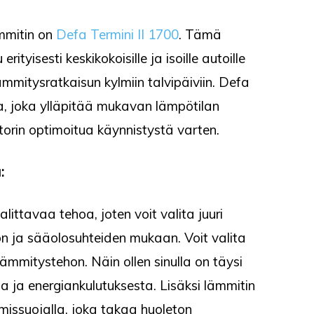
mmitin on
Defa Termini II 1700
. Tämä
ityisesti keskikokoisille ja isoille autoille
mmitysratkaisun kylmiin talvipäiviin. Defa
ta, joka ylläpitää mukavan lämpötilan
rin optimoitua käynnistystä varten.
:
littavaa tehoa, joten voit valita juuri
on ja sääolosuhteiden mukaan. Voit valita
mmitystehon. Näin ollen sinulla on täysi
 ja energiankulutuksesta. Lisäksi lämmitin
missuojalla, joka takaa huoleton