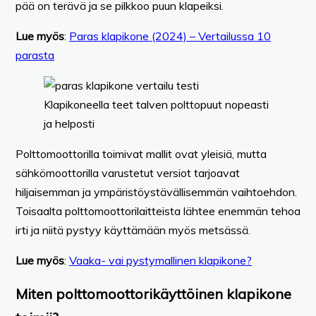
pää on terävä ja se pilkkoo puun klapeiksi.
Lue myös
:
Paras klapikone (2024) – Vertailussa 10
parasta
Klapikoneella teet talven polttopuut nopeasti
ja helposti
Polttomoottorilla toimivat mallit ovat yleisiä, mutta
sähkömoottorilla varustetut versiot tarjoavat
hiljaisemman ja ympäristöystävällisemmän vaihtoehdon.
Toisaalta polttomoottorilaitteista lähtee enemmän tehoa
irti ja niitä pystyy käyttämään myös metsässä.
Lue myös
:
Vaaka- vai pystymallinen klapikone?
Miten polttomoottorikäyttöinen klapikone