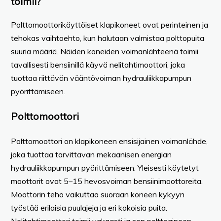
toimii?
Polttomoottorikäyttöiset klapikoneet ovat perinteinen ja
tehokas vaihtoehto, kun halutaan valmistaa polttopuita
suuria määriä. Näiden koneiden voimanlähteenä toimii
tavallisesti bensiinillä käyvä nelitahtimoottori, joka
tuottaa riittävän vääntövoiman hydrauliikkapumpun
pyörittämiseen.
Polttomoottori
Polttomoottori on klapikoneen ensisijainen voimanlähde,
joka tuottaa tarvittavan mekaanisen energian
hydrauliikkapumpun pyörittämiseen. Yleisesti käytetyt
moottorit ovat 5–15 hevosvoiman bensiinimoottoreita.
Moottorin teho vaikuttaa suoraan koneen kykyyn
työstää erilaisia puulajeja ja eri kokoisia puita.
Nelitahtimoottori toimii vakaasti ja sen polttoaineen