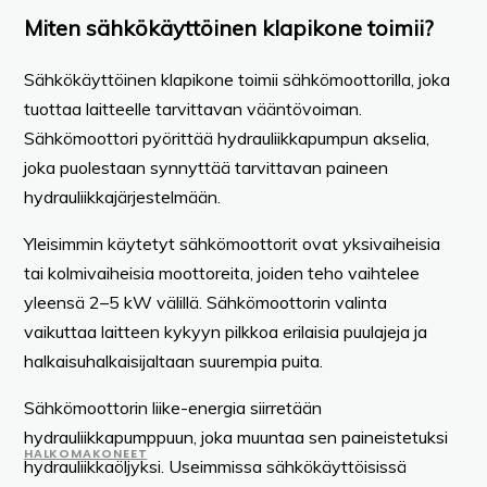
Miten sähkökäyttöinen klapikone toimii?
Sähkökäyttöinen klapikone toimii sähkömoottorilla, joka
tuottaa laitteelle tarvittavan vääntövoiman.
Sähkömoottori pyörittää hydrauliikkapumpun akselia,
joka puolestaan synnyttää tarvittavan paineen
hydrauliikkajärjestelmään.
Yleisimmin käytetyt sähkömoottorit ovat yksivaiheisia
tai kolmivaiheisia moottoreita, joiden teho vaihtelee
yleensä 2–5 kW välillä. Sähkömoottorin valinta
vaikuttaa laitteen kykyyn pilkkoa erilaisia puulajeja ja
halkaisuhalkaisijaltaan suurempia puita.
Sähkömoottorin liike-energia siirretään
hydrauliikkapumppuun, joka muuntaa sen paineistetuksi
HALKOMAKONEET
hydrauliikkaöljyksi. Useimmissa sähkökäyttöisissä