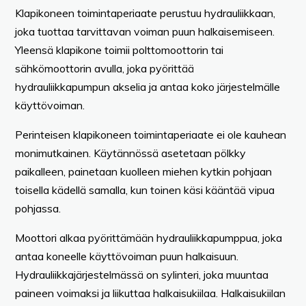
Klapikoneen toimintaperiaate perustuu hydrauliikkaan,
joka tuottaa tarvittavan voiman puun halkaisemiseen.
Yleensä klapikone toimii polttomoottorin tai
sähkömoottorin avulla, joka pyörittää
hydrauliikkapumpun akselia ja antaa koko järjestelmälle
käyttövoiman.
Perinteisen klapikoneen toimintaperiaate ei ole kauhean
monimutkainen. Käytännössä asetetaan pölkky
paikalleen, painetaan kuolleen miehen kytkin pohjaan
toisella kädellä samalla, kun toinen käsi kääntää vipua
pohjassa.
Moottori alkaa pyörittämään hydrauliikkapumppua, joka
antaa koneelle käyttövoiman puun halkaisuun.
Hydrauliikkajärjestelmässä on sylinteri, joka muuntaa
paineen voimaksi ja liikuttaa halkaisukiilaa. Halkaisukiilan