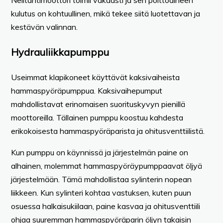
kulutus on kohtuullinen, mikä tekee siitä luotettavan ja
kestävän valinnan.
Hydrauliikkapumppu
Useimmat klapikoneet käyttävät kaksivaiheista
hammaspyöräpumppua. Kaksivaihepumput
mahdollistavat erinomaisen suorituskyvyn pienillä
moottoreilla. Tällainen pumppu koostuu kahdesta
erikokoisesta hammaspyöräparista ja ohitusventtiilistä.
Kun pumppu on käynnissä ja järjestelmän paine on
alhainen, molemmat hammaspyöräypumppaavat öljyä
järjestelmään. Tämä mahdollistaa sylinterin nopean
liikkeen. Kun sylinteri kohtaa vastuksen, kuten puun
osuessa halkaisukiilaan, paine kasvaa ja ohitusventtiili
ohjaa suuremman hammaspyöräparin öljyn takaisin