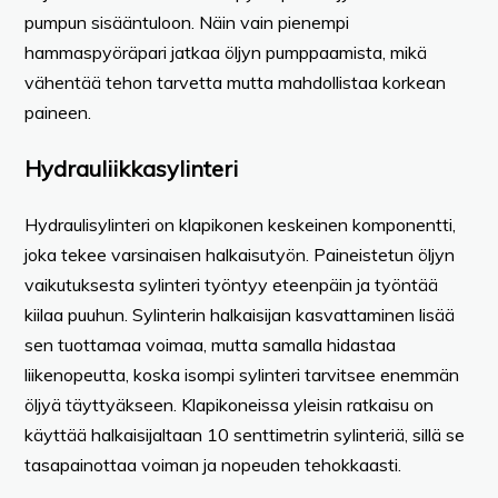
pumpun sisääntuloon. Näin vain pienempi
hammaspyöräpari jatkaa öljyn pumppaamista, mikä
vähentää tehon tarvetta mutta mahdollistaa korkean
paineen.
Hydrauliikkasylinteri
Hydraulisylinteri on klapikonen keskeinen komponentti,
joka tekee varsinaisen halkaisutyön. Paineistetun öljyn
vaikutuksesta sylinteri työntyy eteenpäin ja työntää
kiilaa puuhun. Sylinterin halkaisijan kasvattaminen lisää
sen tuottamaa voimaa, mutta samalla hidastaa
liikenopeutta, koska isompi sylinteri tarvitsee enemmän
öljyä täyttyäkseen. Klapikoneissa yleisin ratkaisu on
käyttää halkaisijaltaan 10 senttimetrin sylinteriä, sillä se
tasapainottaa voiman ja nopeuden tehokkaasti.